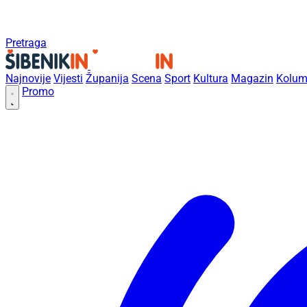
Pretraga
Najnovije
Vijesti
Županija
Scena
Sport
Kultura
Magazin
Kolum
Promo