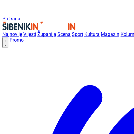
Pretraga
Najnovije
Vijesti
Županija
Scena
Sport
Kultura
Magazin
Kolum
Promo