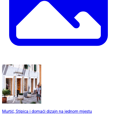
Murtić, Stipica i domaći dizajn na jednom mjestu