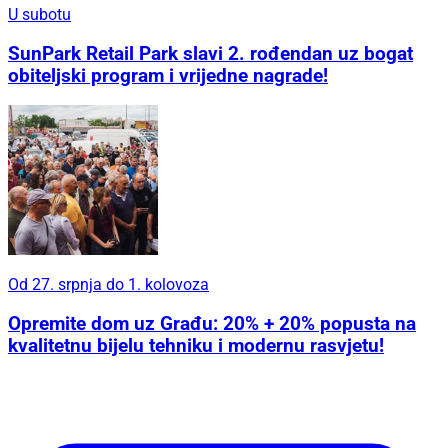
U subotu
SunPark Retail Park slavi 2. rođendan uz bogat
obiteljski program i vrijedne nagrade!
Od 27. srpnja do 1. kolovoza
Opremite dom uz Građu: 20% + 20% popusta na
kvalitetnu bijelu tehniku i modernu rasvjetu!