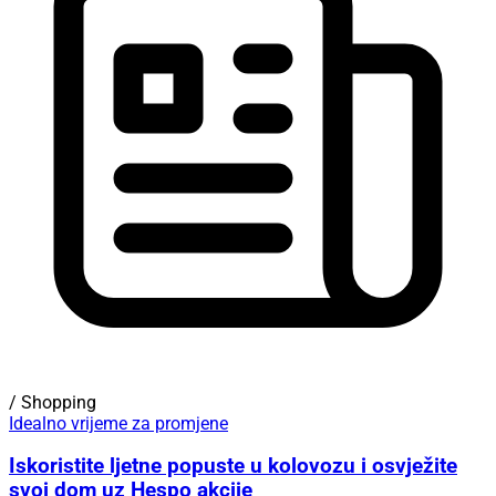
/ Shopping
Idealno vrijeme za promjene
Iskoristite ljetne popuste u kolovozu i osvježite
svoj dom uz Hespo akcije