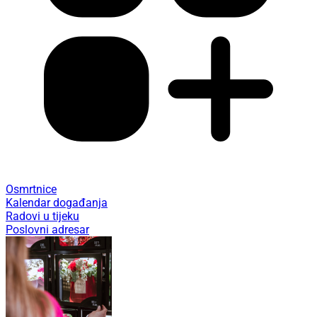
Osmrtnice
Kalendar događanja
Radovi u tijeku
Poslovni adresar