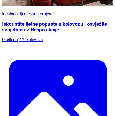
Idealno vrijeme za promjene
Iskoristite ljetne popuste u kolovozu i osvježite
svoj dom uz Hespo akcije
U srijedu, 12. kolovoza