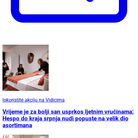
Iskoristite akciju na Vidicima
Vrijeme je za bolji san usprkos ljetnim vrućinama:
Hespo do kraja srpnja nudi popuste na velik dio
asortimana