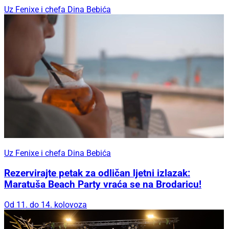
Uz Fenixe i chefa Dina Bebića
Uz Fenixe i chefa Dina Bebića
Rezervirajte petak za odličan ljetni izlazak:
Maratuša Beach Party vraća se na Brodaricu!
Od 11. do 14. kolovoza