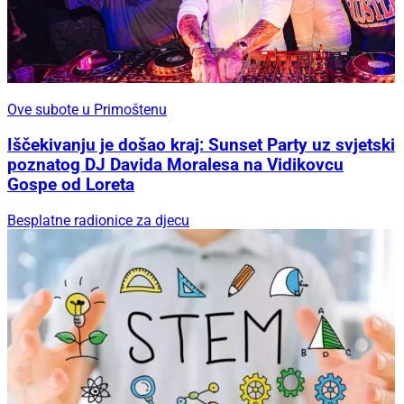
Ove subote u Primoštenu
Iščekivanju je došao kraj: Sunset Party uz svjetski
poznatog DJ Davida Moralesa na Vidikovcu
Gospe od Loreta
Besplatne radionice za djecu