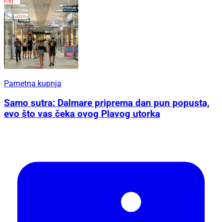
Pametna kupnja
Samo sutra: Dalmare priprema dan pun popusta,
evo što vas čeka ovog Plavog utorka