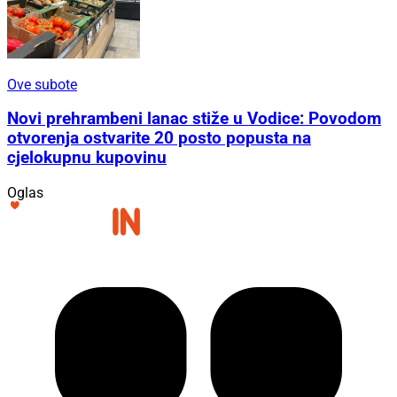
Ove subote
Novi prehrambeni lanac stiže u Vodice: Povodom
otvorenja ostvarite 20 posto popusta na
cjelokupnu kupovinu
Oglas