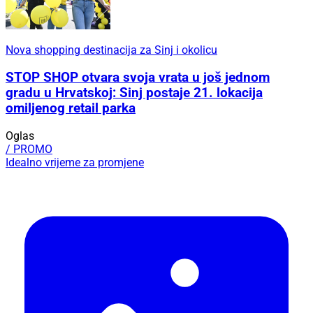
Nova shopping destinacija za Sinj i okolicu
STOP SHOP otvara svoja vrata u još jednom
gradu u Hrvatskoj: Sinj postaje 21. lokacija
omiljenog retail parka
Oglas
/ PROMO
Idealno vrijeme za promjene