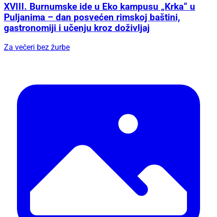
XVIII. Burnumske ide u Eko kampusu „Krka“ u
Puljanima – dan posvećen rimskoj baštini,
gastronomiji i učenju kroz doživljaj
Za večeri bez žurbe