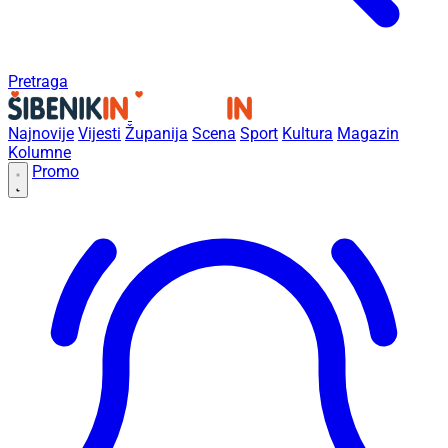
Pretraga
Najnovije
Vijesti
Županija
Scena
Sport
Kultura
Magazin
Kolumne
Promo