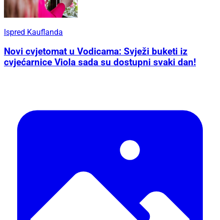
Ispred Kauflanda
Novi cvjetomat u Vodicama: Svježi buketi iz
cvjećarnice Viola sada su dostupni svaki dan!