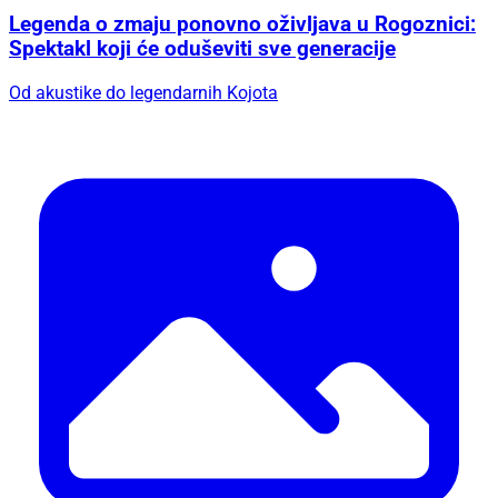
Legenda o zmaju ponovno oživljava u Rogoznici:
Spektakl koji će oduševiti sve generacije
Od akustike do legendarnih Kojota