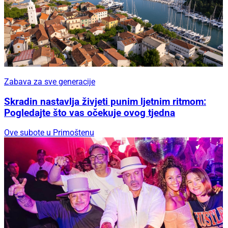
Zabava za sve generacije
Skradin nastavlja živjeti punim ljetnim ritmom:
Pogledajte što vas očekuje ovog tjedna
Ove subote u Primoštenu