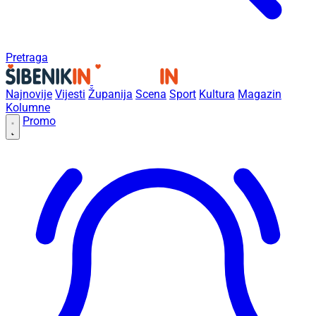
Pretraga
Najnovije
Vijesti
Županija
Scena
Sport
Kultura
Magazin
Kolumne
Promo