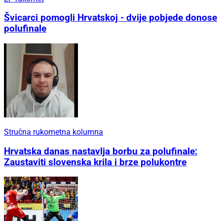
Švicarci pomogli Hrvatskoj - dvije pobjede donose
polufinale
Stručna rukometna kolumna
Hrvatska danas nastavlja borbu za polufinale:
Zaustaviti slovenska krila i brze polukontre