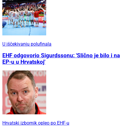
U iščekivanju polufinala
EHF odgovorio Sigurdssonu: 'Slično je bilo i na
EP-u u Hrvatskoj'
Hrvatski izbornik opleo po EHF-u