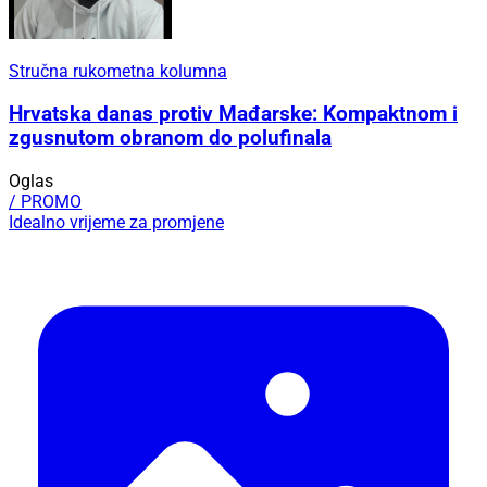
Stručna rukometna kolumna
Hrvatska danas protiv Mađarske: Kompaktnom i
zgusnutom obranom do polufinala
Oglas
/ PROMO
Idealno vrijeme za promjene