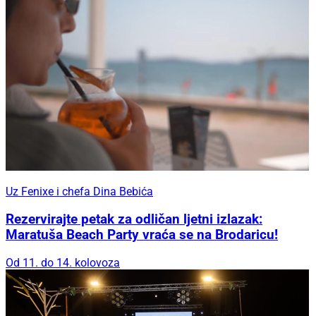
Uz Fenixe i chefa Dina Bebića
Rezervirajte petak za odličan ljetni izlazak:
Maratuša Beach Party vraća se na Brodaricu!
Od 11. do 14. kolovoza