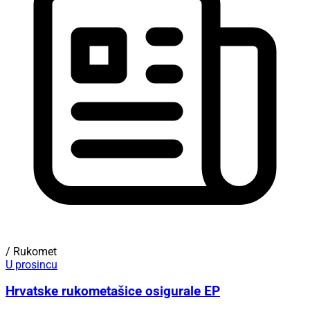
/ Rukomet
U prosincu
Hrvatske rukometašice osigurale EP