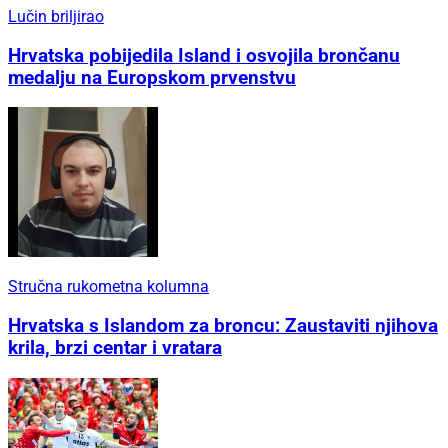
Lučin briljirao
Hrvatska pobijedila Island i osvojila brončanu
medalju na Europskom prvenstvu
Stručna rukometna kolumna
Hrvatska s Islandom za broncu: Zaustaviti njihova
krila, brzi centar i vratara