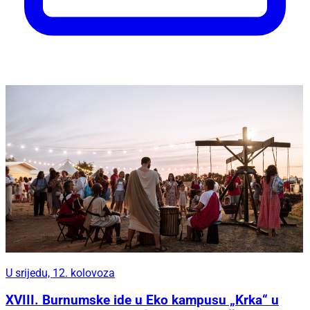
U srijedu, 12. kolovoza
XVIII. Burnumske ide u Eko kampusu „Krka“ u