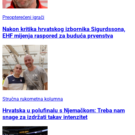
Preopterećeni igrači
Nakon kritika hrvatskog izbornika Sigurdssona,
EHF mijenja raspored za buduća prvenstva
Stručna rukometna kolumna
Hrvatska u polufinalu s Njemačkom: Treba nam
snage za izdržati takav intenzitet