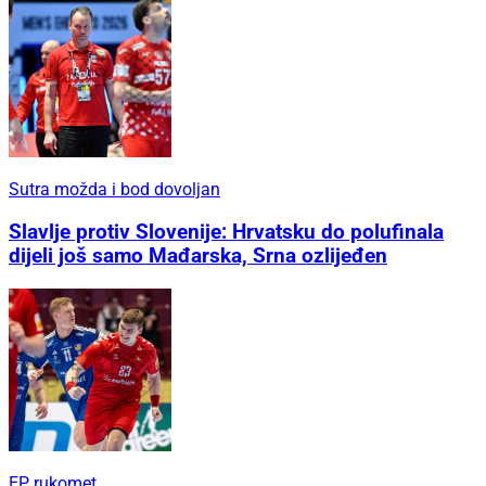
Sutra možda i bod dovoljan
Slavlje protiv Slovenije: Hrvatsku do polufinala
dijeli još samo Mađarska, Srna ozlijeđen
EP rukomet