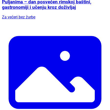
Puljanima – dan posvećen rimskoj baštini,
gastronomiji i učenju kroz doživljaj
Za večeri bez žurbe