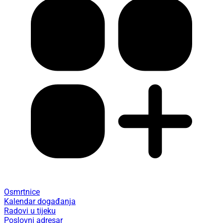
Osmrtnice
Kalendar događanja
Radovi u tijeku
Poslovni adresar