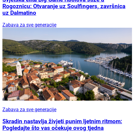
Rogoznicu: Otvaranje uz Soulfingers, završnica
uz Dalmatino
Zabava za sve generacije
Zabava za sve generacije
Skradin nastavlja živjeti punim ljetnim ritmom:
Pogledajte što vas očekuje ovog tjedna