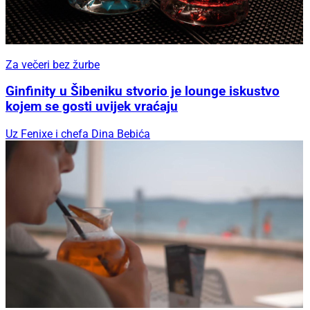
Za večeri bez žurbe
Ginfinity u Šibeniku stvorio je lounge iskustvo
kojem se gosti uvijek vraćaju
Uz Fenixe i chefa Dina Bebića