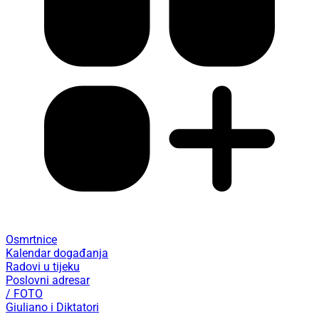
Osmrtnice
Kalendar događanja
Radovi u tijeku
Poslovni adresar
/ FOTO
Giuliano i Diktatori