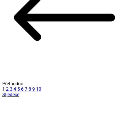
Prethodno
1
2
3
4
5
6
7
8
9
10
Sljedeće