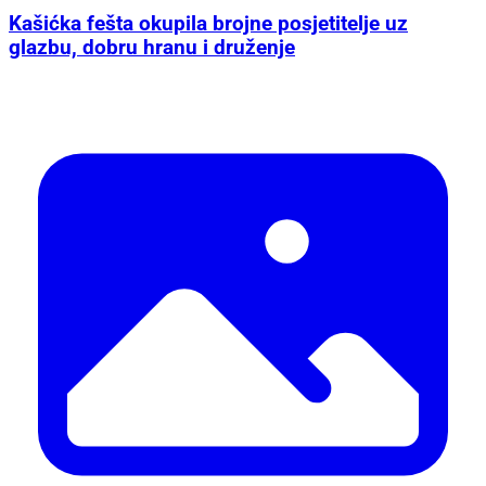
Kašićka fešta okupila brojne posjetitelje uz
glazbu, dobru hranu i druženje