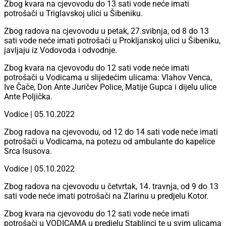
Zbog kvara na cjevovodu do 13 sati vode neće imati
potrošači u Triglavskoj ulici u Šibeniku.
Zbog radova na cjevovodu u petak, 27.svibnja, od 8 do 13
sati vode neće imati potrošači u Prokljanskoj ulici u Šibeniku,
javljaju iz Vodovoda i odvodnje.
Zbog kvara na cjevovodu do 12 sati vode neće imati
potrošači u Vodicama u slijedećim ulicama: Vlahov Venca,
Ive Čače, Don Ante Juričev Police, Matije Gupca i dijelu ulice
Ante Poljička.
Vodice | 05.10.2022
Zbog radova na cjevovodu, od 12 do 14 sati vode neće imati
potrošači u Vodicama, na potezu od ambulante do kapelice
Srca Isusova.
Vodice | 05.10.2022
Zbog radova na cjevovodu u četvrtak, 14. travnja, od 9 do 13
sati vode neće imati potrošači na Zlarinu u predjelu Kotor.
Zbog kvara na cjevovodu do 12 sati vode neće imati
potrošači u VODICAMA u predjelu Stablinci te u svim ulicama