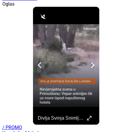
Oglas
Započela Izgradnja Punionica Na Šibenskom Autobusnom Kolodvoru. Četiri Perona Zatvorena
Divlja Svinja Snimljena Uz More U Primoštenu
Započeli su radovi na izgradnji punionica na šibenskom Autobusnom kolodvoru za nove elektricne autobuse koji uskoro dolaze na šibenske ceste. https://sibenik.in/sibenik/zapocela-izgradnja-punionica-na-sibenskom-autobusnom-kolodvoru-cetiri-perona-zatvorena/
/ PROMO