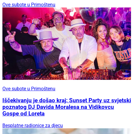
Ove subote u Primoštenu
Ove subote u Primoštenu
Iščekivanju je došao kraj: Sunset Party uz svjetski
poznatog DJ Davida Moralesa na Vidikovcu
Gospe od Loreta
Besplatne radionice za djecu