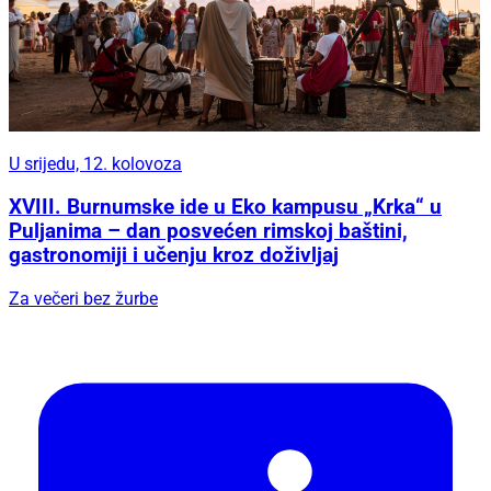
U srijedu, 12. kolovoza
XVIII. Burnumske ide u Eko kampusu „Krka“ u
Puljanima – dan posvećen rimskoj baštini,
gastronomiji i učenju kroz doživljaj
Za večeri bez žurbe