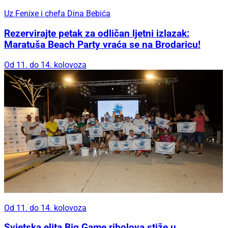
Uz Fenixe i chefa Dina Bebića
Rezervirajte petak za odličan ljetni izlazak:
Maratuša Beach Party vraća se na Brodaricu!
Od 11. do 14. kolovoza
Od 11. do 14. kolovoza
Svjetska elita Big Game ribolova stiže u