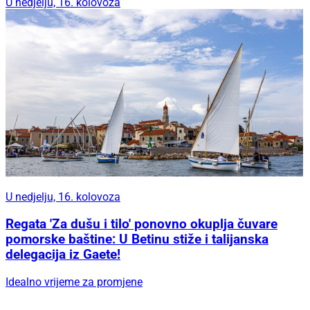
U nedjelju, 16. kolovoza
U nedjelju, 16. kolovoza
Regata 'Za dušu i tilo' ponovno okuplja čuvare
pomorske baštine: U Betinu stiže i talijanska
delegacija iz Gaete!
Idealno vrijeme za promjene