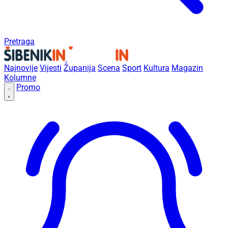
Pretraga
Najnovije
Vijesti
Županija
Scena
Sport
Kultura
Magazin
Kolumne
Promo