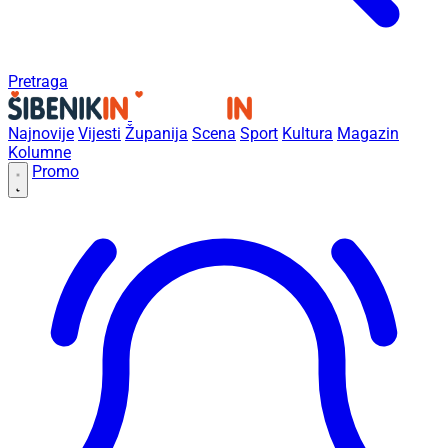
Pretraga
Najnovije
Vijesti
Županija
Scena
Sport
Kultura
Magazin
Kolumne
Promo