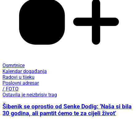
Osmrtnice
Kalendar događanja
Radovi u tijeku
Poslovni adresar
/ FOTO
Ostavila je neizbrisiv trag
Šibenik se oprostio od Senke Dodig: ‘Naša si bila
30 godina, ali pamtit ćemo te za cijeli život’