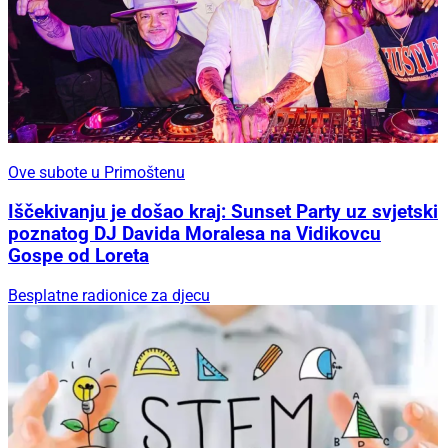
Ove subote u Primoštenu
Iščekivanju je došao kraj: Sunset Party uz svjetski
poznatog DJ Davida Moralesa na Vidikovcu
Gospe od Loreta
Besplatne radionice za djecu