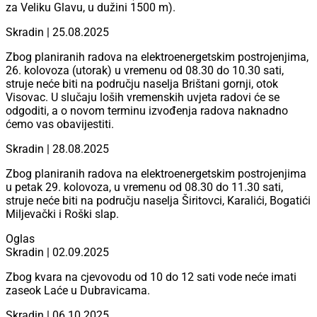
za Veliku Glavu, u dužini 1500 m).
Skradin | 25.08.2025
Zbog planiranih radova na elektroenergetskim postrojenjima,
26. kolovoza (utorak) u vremenu od 08.30 do 10.30 sati,
struje neće biti na području naselja Brištani gornji, otok
Visovac. U slučaju loših vremenskih uvjeta radovi će se
odgoditi, a o novom terminu izvođenja radova naknadno
ćemo vas obavijestiti.
Skradin | 28.08.2025
Zbog planiranih radova na elektroenergetskim postrojenjima
u petak 29. kolovoza, u vremenu od 08.30 do 11.30 sati,
struje
neće biti na području naselja Širitovci, Karalići, Bogatići
Miljevački i Roški slap.
Oglas
Skradin | 02.09.2025
Zbog kvara na cjevovodu od 10 do 12 sati vode neće imati
zaseok Laće u Dubravicama.
Skradin | 06.10.2025