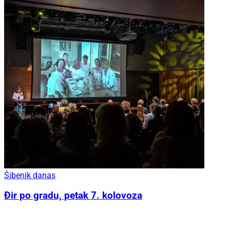
Šibenik danas
Đir po gradu, petak 7. kolovoza