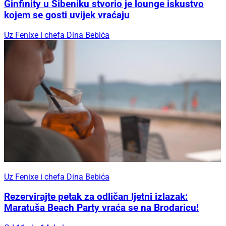
Ginfinity u Šibeniku stvorio je lounge iskustvo
kojem se gosti uvijek vraćaju
Uz Fenixe i chefa Dina Bebića
Uz Fenixe i chefa Dina Bebića
Rezervirajte petak za odličan ljetni izlazak:
Maratuša Beach Party vraća se na Brodaricu!