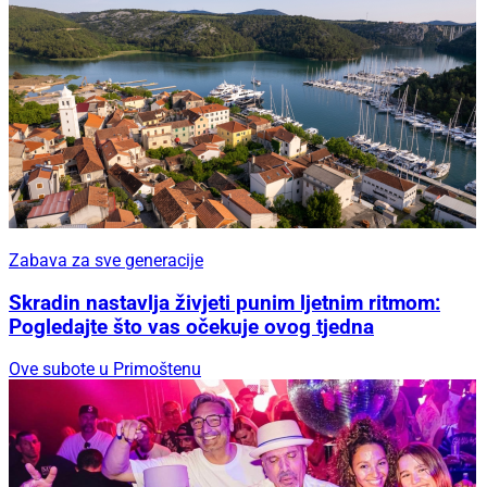
Zabava za sve generacije
Skradin nastavlja živjeti punim ljetnim ritmom:
Pogledajte što vas očekuje ovog tjedna
Ove subote u Primoštenu