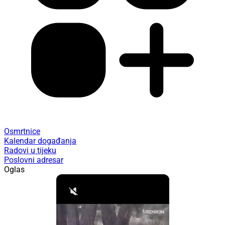
Osmrtnice
Kalendar događanja
Radovi u tijeku
Poslovni adresar
Oglas