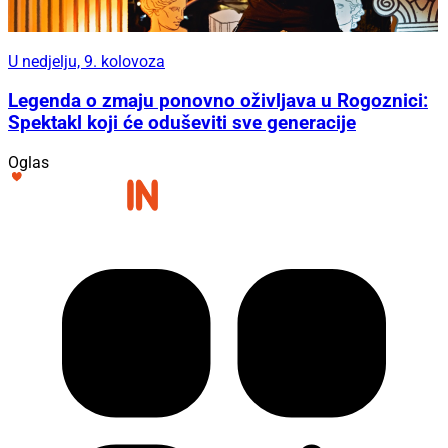
U nedjelju, 9. kolovoza
Legenda o zmaju ponovno oživljava u Rogoznici:
Spektakl koji će oduševiti sve generacije
Oglas