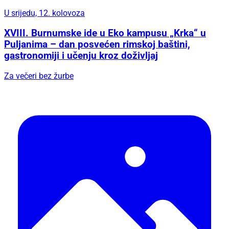
U srijedu, 12. kolovoza
XVIII. Burnumske ide u Eko kampusu „Krka“ u
Puljanima – dan posvećen rimskoj baštini,
gastronomiji i učenju kroz doživljaj
Za večeri bez žurbe