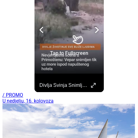
Započela Izgradnja Punionica Na Šibenskom Autobusnom Kolodvoru. Četiri Perona Zatvorena
Divlja Svinja Snimljena Uz More U Primoštenu
Započeli su radovi na izgradnji punionica na šibenskom Autobusnom kolodvoru za nove elektricne autobuse koji uskoro dolaze na šibenske ceste. https://sibenik.in/sibenik/zapocela-izgradnja-punionica-na-sibenskom-autobusnom-kolodvoru-cetiri-perona-zatvorena/
/ PROMO
U nedjelju, 16. kolovoza