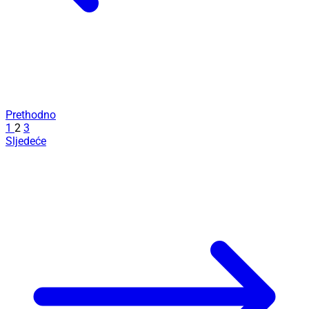
Prethodno
1
2
3
Sljedeće