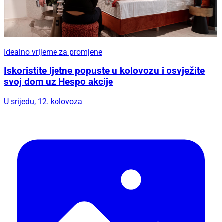
Idealno vrijeme za promjene
Iskoristite ljetne popuste u kolovozu i osvježite
svoj dom uz Hespo akcije
U srijedu, 12. kolovoza