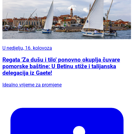
U nedjelju, 16. kolovoza
Regata 'Za dušu i tilo' ponovno okuplja čuvare
pomorske baštine: U Betinu stiže i talijanska
delegacija iz Gaete!
Idealno vrijeme za promjene