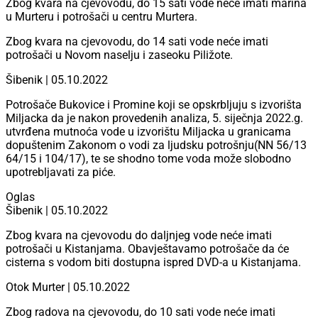
Zbog kvara na cjevovodu, do 15 sati vode neće imati marina
u Murteru i potrošači u centru Murtera.
Zbog kvara na cjevovodu, do 14 sati vode neće imati
potrošači u Novom naselju i zaseoku Piližote.
Šibenik | 05.10.2022
Potrošače Bukovice i Promine koji se opskrbljuju s izvorišta
Miljacka da je nakon provedenih analiza, 5. siječnja 2022.g.
utvrđena mutnoća vode u izvorištu Miljacka u granicama
dopuštenim Zakonom o vodi za ljudsku potrošnju(NN 56/13
64/15 i 104/17), te se shodno tome voda može slobodno
upotrebljavati za piće.
Oglas
Šibenik | 05.10.2022
Zbog kvara na cjevovodu do daljnjeg vode neće imati
potrošači u Kistanjama. Obavještavamo potrošače da će
cisterna s vodom biti dostupna ispred DVD-a u Kistanjama.
Otok Murter | 05.10.2022
Zbog radova na cjevovodu, do 10 sati vode neće imati