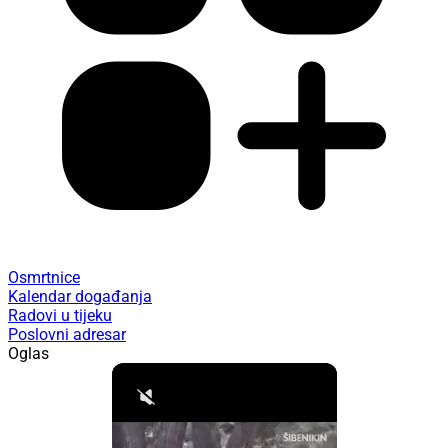
Osmrtnice
Kalendar događanja
Radovi u tijeku
Poslovni adresar
Oglas