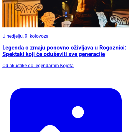
U nedjelju, 9. kolovoza
Legenda o zmaju ponovno oživljava u Rogoznici:
Spektakl koji će oduševiti sve generacije
Od akustike do legendarnih Kojota