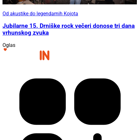
Od akustike do legendarnih Kojota
Jubilarne 15. Drniške rock večeri donose tri dana
vrhunskog zvuka
Oglas