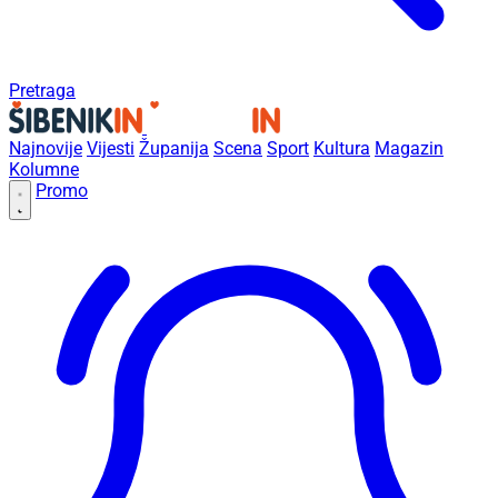
Pretraga
Najnovije
Vijesti
Županija
Scena
Sport
Kultura
Magazin
Kolumne
Promo