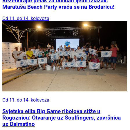
Rezervirajte petak za odličan ljetni izlazak:
Maratuša Beach Party vraća se na Brodaricu!
Od 11. do 14. kolovoza
Od 11. do 14. kolovoza
Svjetska elita Big Game ribolova stiže u
Rogoznicu: Otvaranje uz Soulfingers, završnica
uz Dalmatino