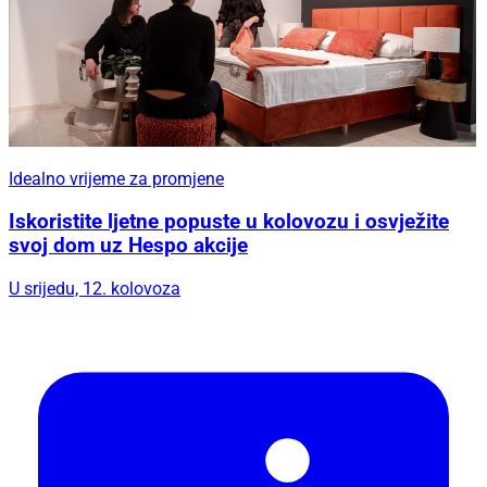
Idealno vrijeme za promjene
Iskoristite ljetne popuste u kolovozu i osvježite
svoj dom uz Hespo akcije
U srijedu, 12. kolovoza