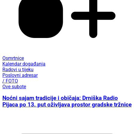
Osmrtnice
Kalendar događanja
Radovi u tijeku
Poslovni adresar
/ FOTO
Ove subote
Noćni sajam tradicije i običaja: Drniška Radio
Pijaca po 13. put oživljava prostor gradske tržnice