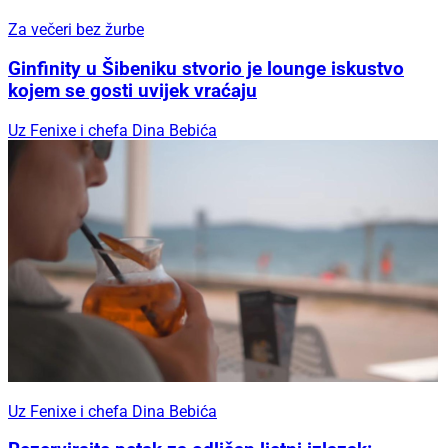
Za večeri bez žurbe
Ginfinity u Šibeniku stvorio je lounge iskustvo
kojem se gosti uvijek vraćaju
Uz Fenixe i chefa Dina Bebića
Uz Fenixe i chefa Dina Bebića