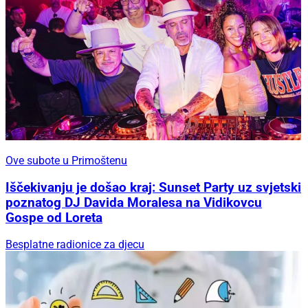
Ove subote u Primoštenu
Iščekivanju je došao kraj: Sunset Party uz svjetski
poznatog DJ Davida Moralesa na Vidikovcu
Gospe od Loreta
Besplatne radionice za djecu