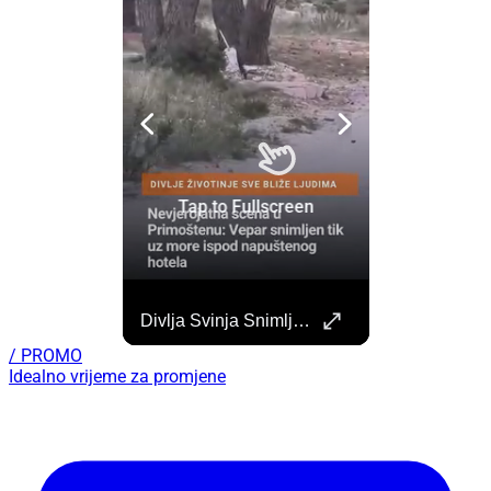
Započela Izgradnja Punionica Na Šibenskom Autobusnom Kolodvoru. Četiri Perona Zatvorena
Divlja Svinja Snimljena Uz More U Primoštenu
Započeli su radovi na izgradnji punionica na šibenskom Autobusnom kolodvoru za nove elektricne autobuse koji uskoro dolaze na šibenske ceste. https://sibenik.in/sibenik/zapocela-izgradnja-punionica-na-sibenskom-autobusnom-kolodvoru-cetiri-perona-zatvorena/
/ PROMO
Idealno vrijeme za promjene