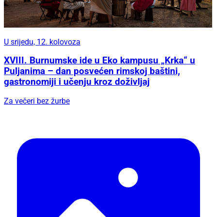
U srijedu, 12. kolovoza
XVIII. Burnumske ide u Eko kampusu „Krka“ u
Puljanima – dan posvećen rimskoj baštini,
gastronomiji i učenju kroz doživljaj
Za večeri bez žurbe