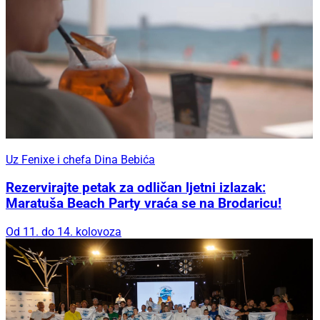
Uz Fenixe i chefa Dina Bebića
Rezervirajte petak za odličan ljetni izlazak:
Maratuša Beach Party vraća se na Brodaricu!
Od 11. do 14. kolovoza