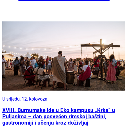
U srijedu, 12. kolovoza
XVIII. Burnumske ide u Eko kampusu „Krka“ u
Puljanima – dan posvećen rimskoj baštini,
gastronomiji i učenju kroz doživljaj