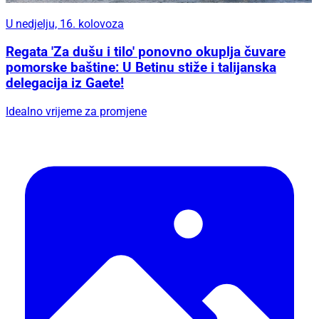
U nedjelju, 16. kolovoza
Regata 'Za dušu i tilo' ponovno okuplja čuvare
pomorske baštine: U Betinu stiže i talijanska
delegacija iz Gaete!
Idealno vrijeme za promjene