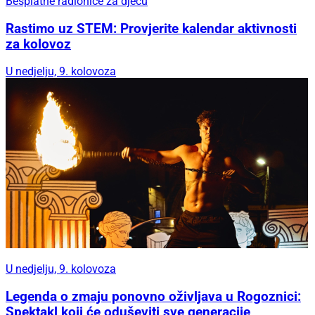
Besplatne radionice za djecu
Rastimo uz STEM: Provjerite kalendar aktivnosti
za kolovoz
U nedjelju, 9. kolovoza
U nedjelju, 9. kolovoza
Legenda o zmaju ponovno oživljava u Rogoznici:
Spektakl koji će oduševiti sve generacije