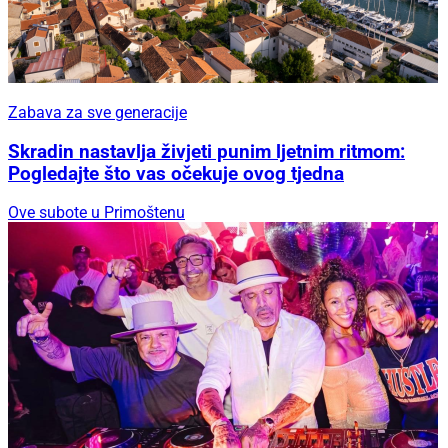
Zabava za sve generacije
Skradin nastavlja živjeti punim ljetnim ritmom:
Pogledajte što vas očekuje ovog tjedna
Ove subote u Primoštenu