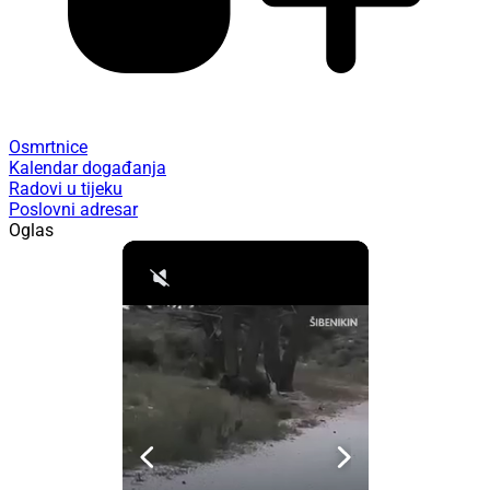
Osmrtnice
Kalendar događanja
Radovi u tijeku
Poslovni adresar
Oglas