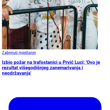
Zabrinuti mještanin
Izbio požar na trafostanici u Prvić Luci: 'Ovo je
rezultat višegodišnjeg zanemarivanja i
neodržavanja'