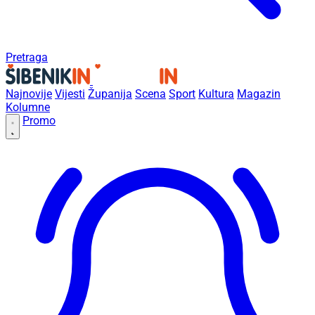
Pretraga
Najnovije
Vijesti
Županija
Scena
Sport
Kultura
Magazin
Kolumne
Promo