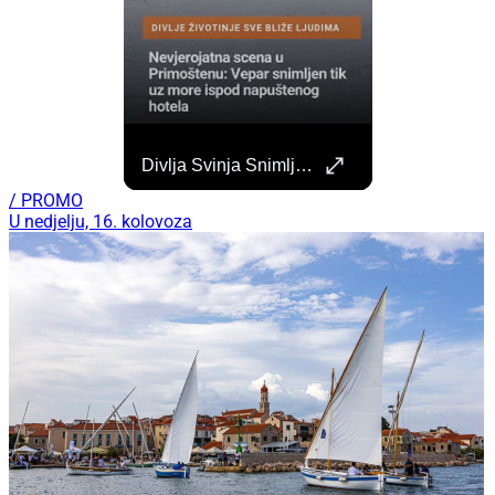
Započela Izgradnja Punionica Na Šibenskom Autobusnom Kolodvoru. Četiri Perona Zatvorena
Divlja Svinja Snimljena Uz More U Primoštenu
Započeli su radovi na izgradnji punionica na šibenskom Autobusnom kolodvoru za nove elektricne autobuse koji uskoro dolaze na šibenske ceste. https://sibenik.in/sibenik/zapocela-izgradnja-punionica-na-sibenskom-autobusnom-kolodvoru-cetiri-perona-zatvorena/
/ PROMO
U nedjelju, 16. kolovoza