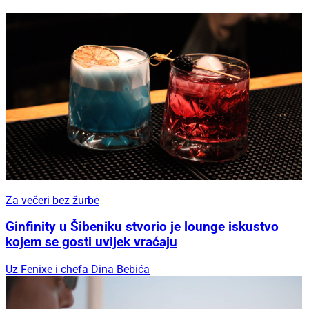
Za večeri bez žurbe
Ginfinity u Šibeniku stvorio je lounge iskustvo
kojem se gosti uvijek vraćaju
Uz Fenixe i chefa Dina Bebića