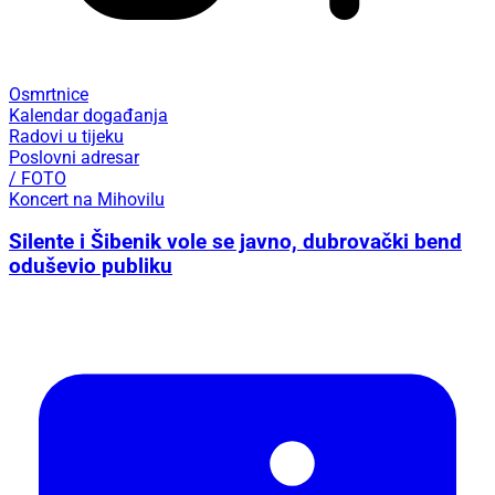
Osmrtnice
Kalendar događanja
Radovi u tijeku
Poslovni adresar
/ FOTO
Koncert na Mihovilu
Silente i Šibenik vole se javno, dubrovački bend
oduševio publiku