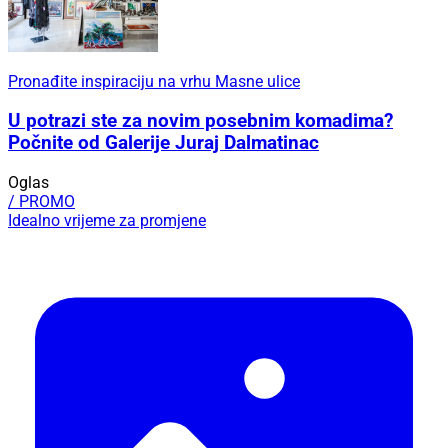
Pronađite inspiraciju na vrhu Masne ulice
U potrazi ste za novim posebnim komadima?
Počnite od Galerije Juraj Dalmatinac
Oglas
/ PROMO
Idealno vrijeme za promjene