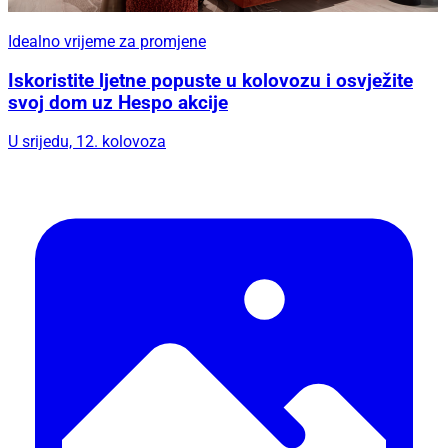
Idealno vrijeme za promjene
Iskoristite ljetne popuste u kolovozu i osvježite
svoj dom uz Hespo akcije
U srijedu, 12. kolovoza