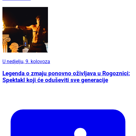
U nedjelju, 9. kolovoza
Legenda o zmaju ponovno oživljava u Rogoznici:
Spektakl koji će oduševiti sve generacije