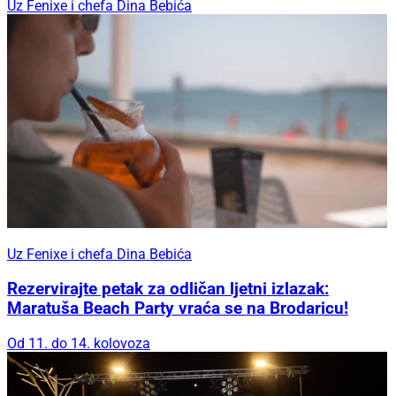
Uz Fenixe i chefa Dina Bebića
Uz Fenixe i chefa Dina Bebića
Rezervirajte petak za odličan ljetni izlazak:
Maratuša Beach Party vraća se na Brodaricu!
Od 11. do 14. kolovoza