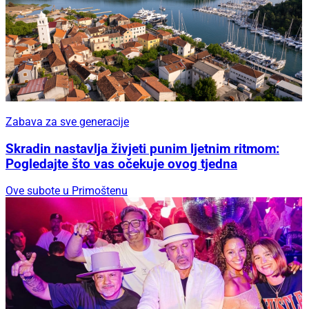
Zabava za sve generacije
Skradin nastavlja živjeti punim ljetnim ritmom:
Pogledajte što vas očekuje ovog tjedna
Ove subote u Primoštenu