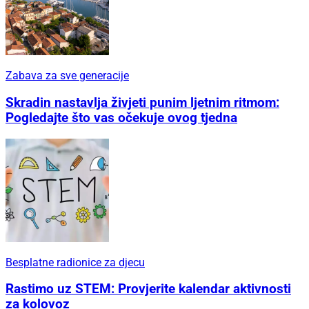
Zabava za sve generacije
Skradin nastavlja živjeti punim ljetnim ritmom:
Pogledajte što vas očekuje ovog tjedna
Besplatne radionice za djecu
Rastimo uz STEM: Provjerite kalendar aktivnosti
za kolovoz