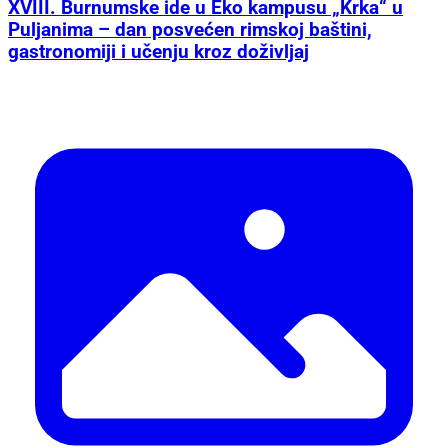
XVIII. Burnumske ide u Eko kampusu „Krka“ u
Puljanima – dan posvećen rimskoj baštini,
gastronomiji i učenju kroz doživljaj