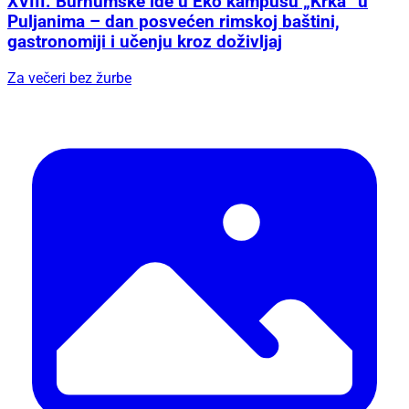
XVIII. Burnumske ide u Eko kampusu „Krka“ u
Puljanima – dan posvećen rimskoj baštini,
gastronomiji i učenju kroz doživljaj
Za večeri bez žurbe