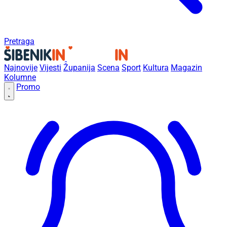
Pretraga
Najnovije
Vijesti
Županija
Scena
Sport
Kultura
Magazin
Kolumne
Promo