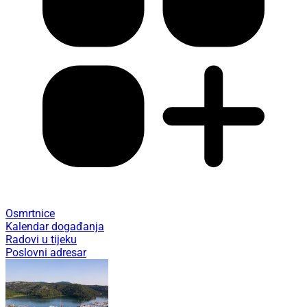
Osmrtnice
Kalendar događanja
Radovi u tijeku
Poslovni adresar