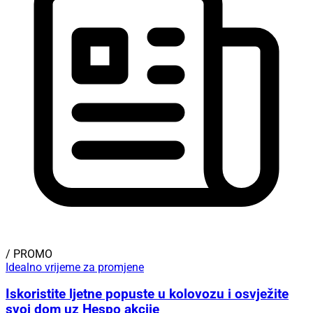
/ PROMO
Idealno vrijeme za promjene
Iskoristite ljetne popuste u kolovozu i osvježite
svoj dom uz Hespo akcije