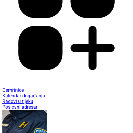
Osmrtnice
Kalendar događanja
Radovi u tijeku
Poslovni adresar