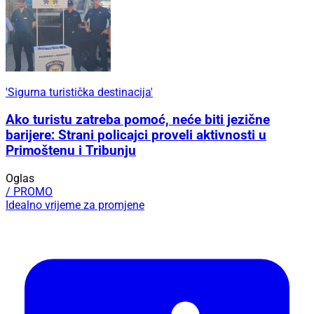
'Sigurna turistička destinacija'
Ako turistu zatreba pomoć, neće biti jezične
barijere: Strani policajci proveli aktivnosti u
Primoštenu i Tribunju
Oglas
/ PROMO
Idealno vrijeme za promjene