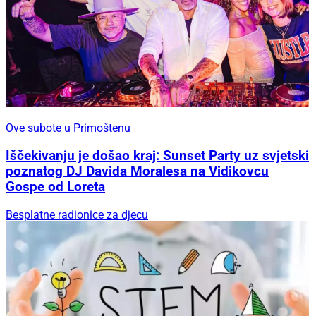
Ove subote u Primoštenu
Iščekivanju je došao kraj: Sunset Party uz svjetski
poznatog DJ Davida Moralesa na Vidikovcu
Gospe od Loreta
Besplatne radionice za djecu