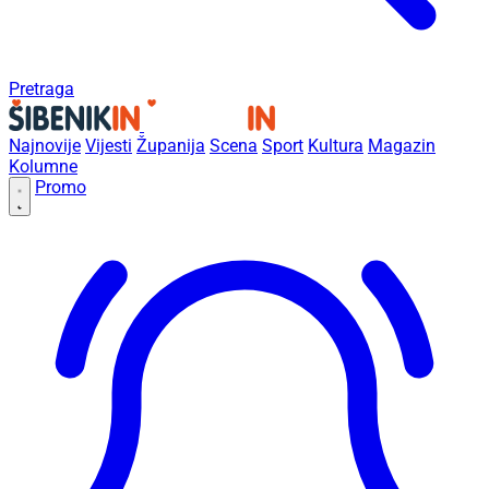
Pretraga
Najnovije
Vijesti
Županija
Scena
Sport
Kultura
Magazin
Kolumne
Promo