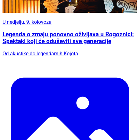
U nedjelju, 9. kolovoza
Legenda o zmaju ponovno oživljava u Rogoznici:
Spektakl koji će oduševiti sve generacije
Od akustike do legendarnih Kojota