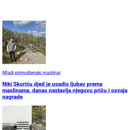
Mladi primoštenski maslinar
Niki Skoriću djed je usadio ljubav prema
maslinama, danas nastavlja njegovu priču i osvaja
nagrade