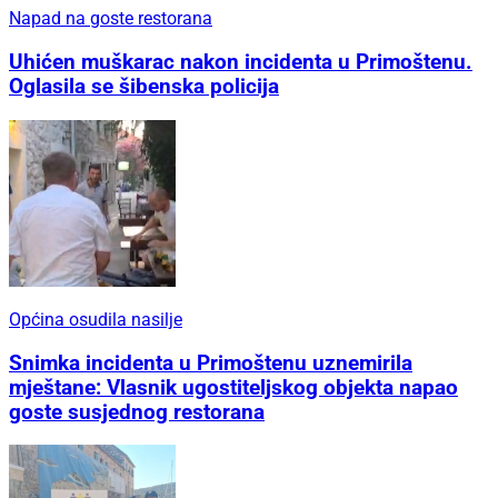
Napad na goste restorana
Uhićen muškarac nakon incidenta u Primoštenu.
Oglasila se šibenska policija
Općina osudila nasilje
Snimka incidenta u Primoštenu uznemirila
mještane: Vlasnik ugostiteljskog objekta napao
goste susjednog restorana