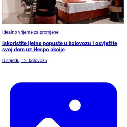
Idealno vrijeme za promjene
Iskoristite ljetne popuste u kolovozu i osvježite
svoj dom uz Hespo akcije
U srijedu, 12. kolovoza