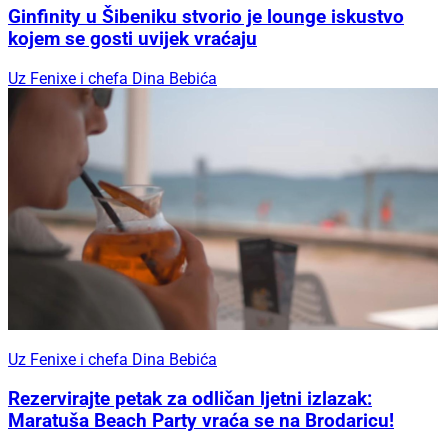
Ginfinity u Šibeniku stvorio je lounge iskustvo
kojem se gosti uvijek vraćaju
Uz Fenixe i chefa Dina Bebića
Uz Fenixe i chefa Dina Bebića
Rezervirajte petak za odličan ljetni izlazak:
Maratuša Beach Party vraća se na Brodaricu!