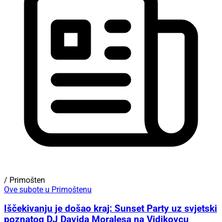
/ Primošten
Ove subote u Primoštenu
Iščekivanju je došao kraj: Sunset Party uz svjetski
poznatog DJ Davida Moralesa na Vidikovcu