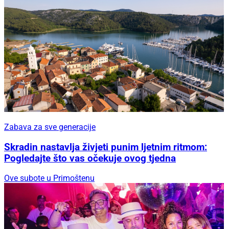
Zabava za sve generacije
Skradin nastavlja živjeti punim ljetnim ritmom:
Pogledajte što vas očekuje ovog tjedna
Ove subote u Primoštenu