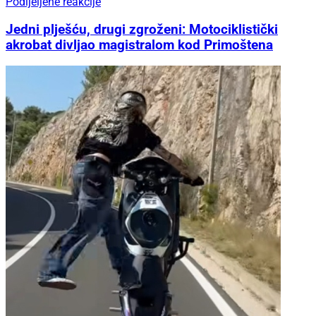
Podijeljene reakcije
Jedni plješću, drugi zgroženi: Motociklistički
akrobat divljao magistralom kod Primoštena