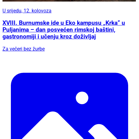
U srijedu, 12. kolovoza
XVIII. Burnumske ide u Eko kampusu „Krka“ u
Puljanima – dan posvećen rimskoj baštini,
gastronomiji i učenju kroz doživljaj
Za večeri bez žurbe