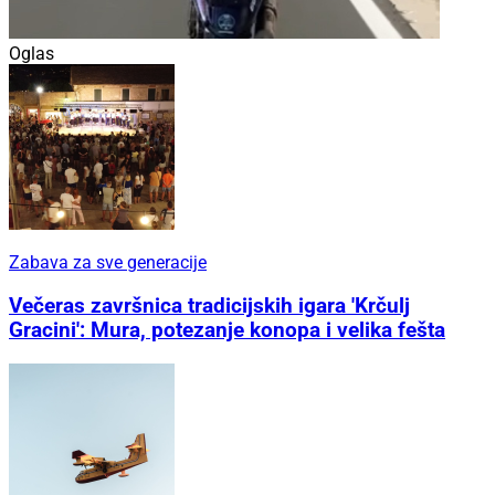
Oglas
Zabava za sve generacije
Večeras završnica tradicijskih igara 'Krčulj
Gracini': Mura, potezanje konopa i velika fešta