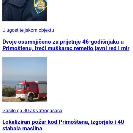
U ugostiteljskom objektu
Dvoje osumnjičeno za prijetnje 46-godišnjaku u
Primoštenu, treći muškarac remetio javni red i mir
Gasilo ga 30-ak vatrogasaca
Lokaliziran požar kod Primoštena, izgorjelo i 40
stabala maslina