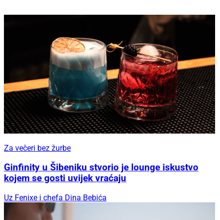
Za večeri bez žurbe
Ginfinity u Šibeniku stvorio je lounge iskustvo
kojem se gosti uvijek vraćaju
Uz Fenixe i chefa Dina Bebića