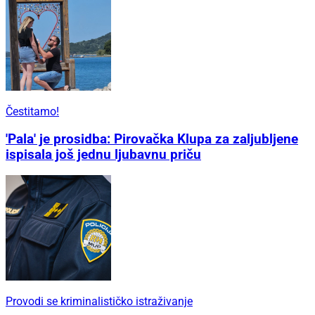
Čestitamo!
'Pala' je prosidba: Pirovačka Klupa za zaljubljene
ispisala još jednu ljubavnu priču
Provodi se kriminalističko istraživanje