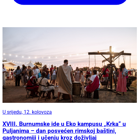
U srijedu, 12. kolovoza
XVIII. Burnumske ide u Eko kampusu „Krka“ u
Puljanima – dan posvećen rimskoj baštini,
gastronomiji i učenju kroz doživljaj