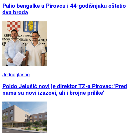
Palio bengalke u Pirovcu i 44-godišnjaku oštetio
dva broda
Jednoglasno
Poldo Jelušić novi je direktor TZ-a Pirovac: 'Pred
nama su novi izazovi, ali i brojne prilike'