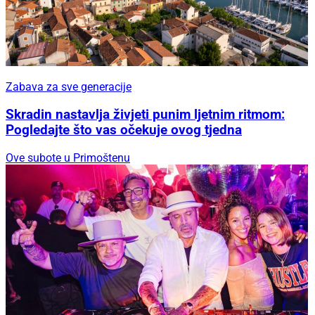
Zabava za sve generacije
Skradin nastavlja živjeti punim ljetnim ritmom:
Pogledajte što vas očekuje ovog tjedna
Ove subote u Primoštenu