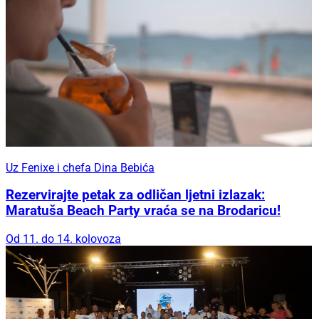
Uz Fenixe i chefa Dina Bebića
Rezervirajte petak za odličan ljetni izlazak:
Maratuša Beach Party vraća se na Brodaricu!
Od 11. do 14. kolovoza