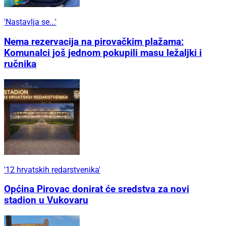
'Nastavlja se...'
Nema rezervacija na pirovačkim plažama:
Komunalci još jednom pokupili masu ležaljki i
ručnika
'12 hrvatskih redarstvenika'
Općina Pirovac donirat će sredstva za novi
stadion u Vukovaru