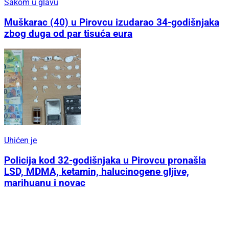
Šakom u glavu
Muškarac (40) u Pirovcu izudarao 34-godišnjaka
zbog duga od par tisuća eura
Uhićen je
Policija kod 32-godišnjaka u Pirovcu pronašla
LSD, MDMA, ketamin, halucinogene gljive,
marihuanu i novac