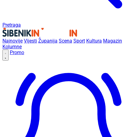
Pretraga
Najnovije
Vijesti
Županija
Scena
Sport
Kultura
Magazin
Kolumne
Promo