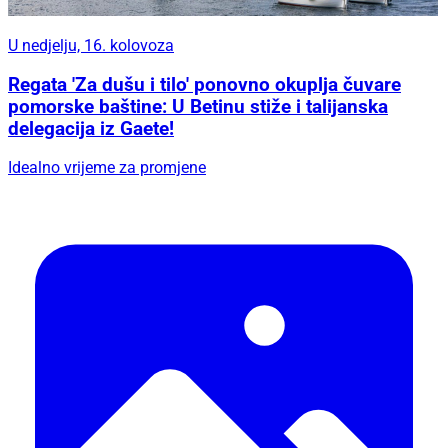
U nedjelju, 16. kolovoza
Regata 'Za dušu i tilo' ponovno okuplja čuvare
pomorske baštine: U Betinu stiže i talijanska
delegacija iz Gaete!
Idealno vrijeme za promjene