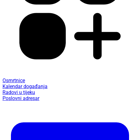
Osmrtnice
Kalendar događanja
Radovi u tijeku
Poslovni adresar