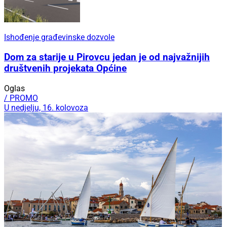
Ishođenje građevinske dozvole
Dom za starije u Pirovcu jedan je od najvažnijih
društvenih projekata Općine
Oglas
/ PROMO
U nedjelju, 16. kolovoza