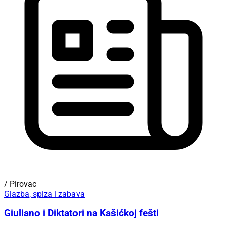
/ Pirovac
Glazba, spiza i zabava
Giuliano i Diktatori na Kašićkoj fešti