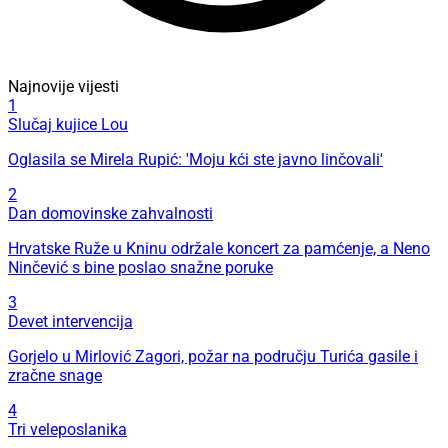
Najnovije vijesti
1
Slučaj kujice Lou
Oglasila se Mirela Rupić: 'Moju kći ste javno linčovali'
2
Dan domovinske zahvalnosti
Hrvatske Ruže u Kninu održale koncert za pamćenje, a Neno
Ninčević s bine poslao snažne poruke
3
Devet intervencija
Gorjelo u Mirlović Zagori, požar na području Turića gasile i
zračne snage
4
Tri veleposlanika