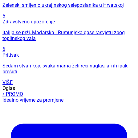
Zelenski smijenio ukrajinskog veleposlanika u Hrvatskoj
5
Zdravstveno upozorenje
Italija se prži, Mađarska i Rumunjska gase rasvjetu zbog
toplinskog vala
6
Pritisak
Sedam stvari koje svaka mama želi reći naglas, ali ih ipak
prešuti
VIŠE
Oglas
/ PROMO
Idealno vrijeme za promjene