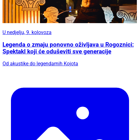
U nedjelju, 9. kolovoza
Legenda o zmaju ponovno oživljava u Rogoznici:
Spektakl koji će oduševiti sve generacije
Od akustike do legendarnih Kojota