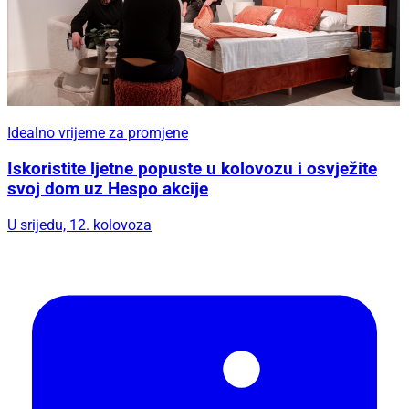
Idealno vrijeme za promjene
Iskoristite ljetne popuste u kolovozu i osvježite
svoj dom uz Hespo akcije
U srijedu, 12. kolovoza