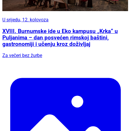
U srijedu, 12. kolovoza
XVIII. Burnumske ide u Eko kampusu „Krka“ u
Puljanima – dan posvećen rimskoj baštini,
gastronomiji i učenju kroz doživljaj
Za večeri bez žurbe