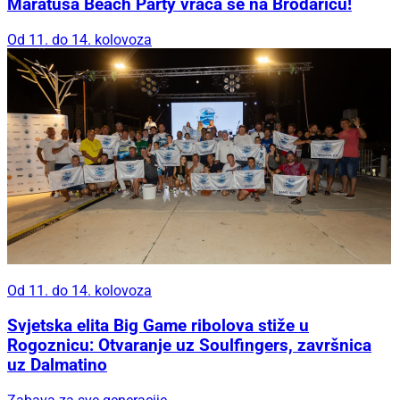
Maratuša Beach Party vraća se na Brodaricu!
Od 11. do 14. kolovoza
Od 11. do 14. kolovoza
Svjetska elita Big Game ribolova stiže u
Rogoznicu: Otvaranje uz Soulfingers, završnica
uz Dalmatino