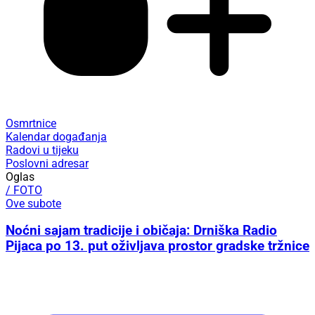
Osmrtnice
Kalendar događanja
Radovi u tijeku
Poslovni adresar
Oglas
/ FOTO
Ove subote
Noćni sajam tradicije i običaja: Drniška Radio
Pijaca po 13. put oživljava prostor gradske tržnice