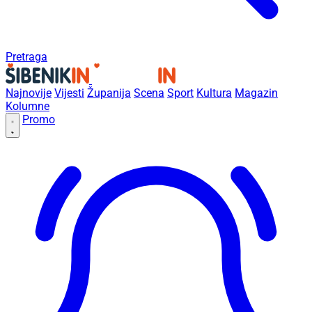
Pretraga
Najnovije
Vijesti
Županija
Scena
Sport
Kultura
Magazin
Kolumne
Promo