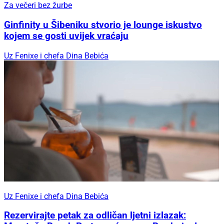
Za večeri bez žurbe
Ginfinity u Šibeniku stvorio je lounge iskustvo
kojem se gosti uvijek vraćaju
Uz Fenixe i chefa Dina Bebića
Uz Fenixe i chefa Dina Bebića
Rezervirajte petak za odličan ljetni izlazak: