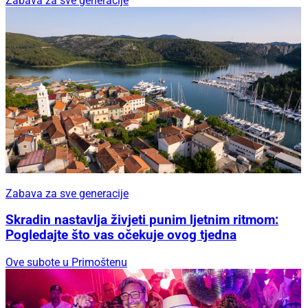
Zabava za sve generacije
Zabava za sve generacije
Skradin nastavlja živjeti punim ljetnim ritmom:
Pogledajte što vas očekuje ovog tjedna
Ove subote u Primoštenu