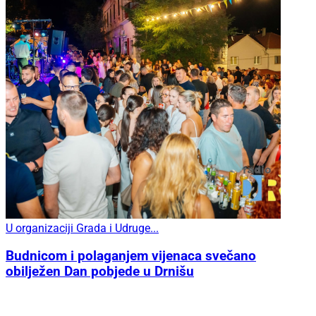
U organizaciji Grada i Udruge...
Budnicom i polaganjem vijenaca svečano
obilježen Dan pobjede u Drnišu