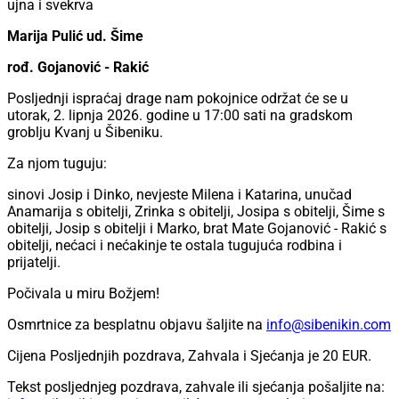
ujna i svekrva
Marija Pulić ud. Šime
rođ. Gojanović - Rakić
Posljednji ispraćaj drage nam pokojnice održat će se u
utorak, 2. lipnja 2026. godine u 17:00 sati na gradskom
groblju Kvanj u Šibeniku.
Za njom tuguju:
sinovi Josip i Dinko, nevjeste Milena i Katarina, unučad
Anamarija s obitelji, Zrinka s obitelji, Josipa s obitelji, Šime s
obitelji, Josip s obitelji i Marko, brat Mate Gojanović - Rakić s
obitelji, nećaci i nećakinje te ostala tugujuća rodbina i
prijatelji.
Počivala u miru Božjem!
Osmrtnice za besplatnu objavu šaljite na
info@sibenikin.com
Cijena Posljednjih pozdrava, Zahvala i Sjećanja je
20 EUR
.
Tekst posljednjeg pozdrava, zahvale ili sjećanja pošaljite na: