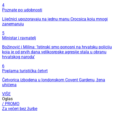
4
Poznate po udobnosti
Liječnici upozoravaju na jednu manu Crocsica koju mnogi
zanemaruju
5
Ministar i ravnatelj
Božinović i Milina: ‘Istinski smo ponosni na hrvatsku policiju
koja je od prvih dana velikosrpske agresije stala u obranu
hrvatskog naroda’
6
Poplarna turistička četvrt
Četvorica izbodena u londonskom Covent Gardenu, žena
uhićena
VIŠE
Oglas
/ PROMO
Za večeri bez žurbe