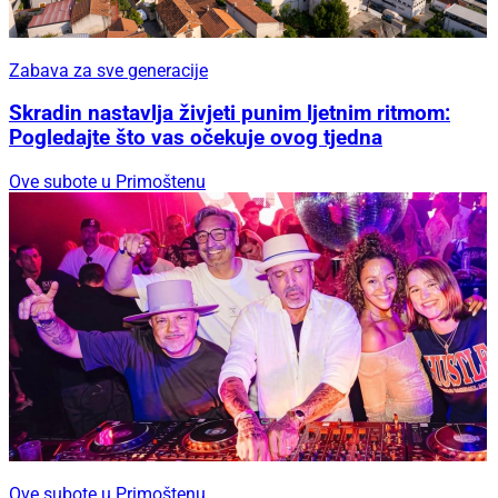
Zabava za sve generacije
Skradin nastavlja živjeti punim ljetnim ritmom:
Pogledajte što vas očekuje ovog tjedna
Ove subote u Primoštenu
Ove subote u Primoštenu