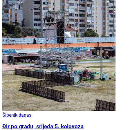
Šibenik danas
Đir po gradu, srijeda 5. kolovoza