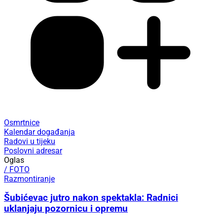
Osmrtnice
Kalendar događanja
Radovi u tijeku
Poslovni adresar
Oglas
/ FOTO
Razmontiranje
Šubićevac jutro nakon spektakla: Radnici
uklanjaju pozornicu i opremu