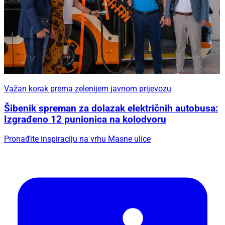
Važan korak prema zelenijem javnom prijevozu
Šibenik spreman za dolazak električnih autobusa:
Izgrađeno 12 punionica na kolodvoru
Pronađite inspiraciju na vrhu Masne ulice