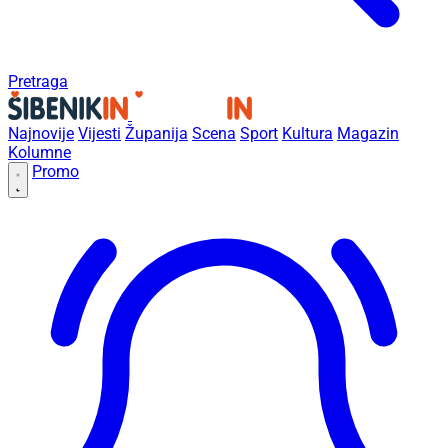
Pretraga
Najnovije
Vijesti
Županija
Scena
Sport
Kultura
Magazin
Kolumne
Promo