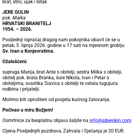
brat, stric, ujak i tetak
JERE GULIN
pok. Marka
HRVATSKI BRANITELJ
1954. – 2026.
Posljednji ispraćaj dragog nam pokojnika obavit će se u
petak, 5. lipnja 2026. godine u 17 sati na mjesnom groblju
Sv. Ivan u Konjevratima
.
Ožalošćeni:
supruga Marija, brat Ante s obitelji, sestra Milka s obitelji,
obitelj pok. brata Branka, šure Nikola, Ivan i Petar s
obiteljima, svastika Slavica s obitelji te ostala tugujuća
rodbina i prijatelji.
Molimo biti oprošteni od posjeta kućnog žalovanja.
Počivao u miru Božjem!
Osmrtnice za besplatnu objavu šaljite na
info@sibenikin.com
Cijena Posljednjih pozdrava, Zahvala i Sjećanja je
20 EUR
.