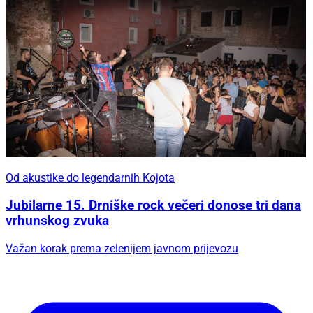
Od akustike do legendarnih Kojota
Jubilarne 15. Drniške rock večeri donose tri dana
vrhunskog zvuka
Važan korak prema zelenijem javnom prijevozu