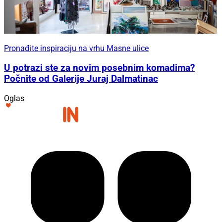
Pronađite inspiraciju na vrhu Masne ulice
U potrazi ste za novim posebnim komadima?
Počnite od Galerije Juraj Dalmatinac
Oglas