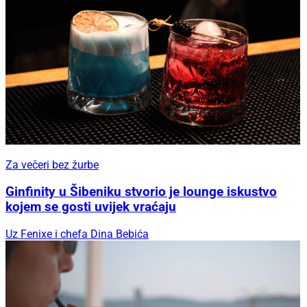
Za večeri bez žurbe
Ginfinity u Šibeniku stvorio je lounge iskustvo
kojem se gosti uvijek vraćaju
Uz Fenixe i chefa Dina Bebića