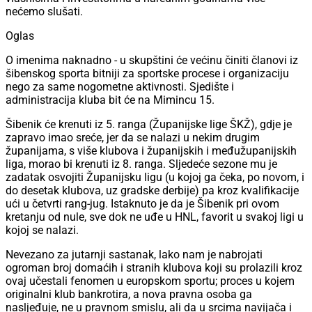
nećemo slušati.
Oglas
O imenima naknadno - u skupštini će većinu činiti članovi iz
šibenskog sporta bitniji za sportske procese i organizaciju
nego za same nogometne aktivnosti. Sjedište i
administracija kluba bit će na Mimincu 15.
Šibenik će krenuti iz 5. ranga (Županijske lige ŠKŽ), gdje je
zapravo imao sreće, jer da se nalazi u nekim drugim
županijama, s više klubova i županijskih i međužupanijskih
liga, morao bi krenuti iz 8. ranga. Sljedeće sezone mu je
zadatak osvojiti Županijsku ligu (u kojoj ga čeka, po novom, i
do desetak klubova, uz gradske derbije) pa kroz kvalifikacije
ući u četvrti rang-jug. Istaknuto je da je Šibenik pri ovom
kretanju od nule, sve dok ne uđe u HNL, favorit u svakoj ligi u
kojoj se nalazi.
Nevezano za jutarnji sastanak, lako nam je nabrojati
ogroman broj domaćih i stranih klubova koji su prolazili kroz
ovaj učestali fenomen u europskom sportu; proces u kojem
originalni klub bankrotira, a nova pravna osoba ga
nasljeđuje, ne u pravnom smislu, ali da u srcima navijača i