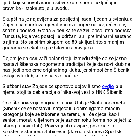
ljudi koji su involvirani u šibenskom sportu, uključujući
pravnike - istaknuto je u uvodu.
Skupština je najavljena za posljednji radni tjedan u svibnju, a
Zajednica sportova operativno sve priprema, uz, rečeno je,
snažnu podršku Grada Šibenika te se želi apsolutna podrška
Funcuta, koja već postoji, a održani su i preliminarni sastanci
s njima, što sa širim skupom od 80-ak ljudi, što s manjim
grupama s nekoliko predstavnika navijača.
Dojam je da osnivači balansiraju između želje da se jasno
nastavi šibenska nogometna tradicija i želje da novi klub ne
naslijedi probleme originalnog kluba, jer simbolično Šibenik
ostaje isti klub, ali ne na sve načine.
Službeni stav Zajednice sportova objavili smo
ovdje
, a u
njemu stoji ta deklaracija o 'nikakvoj vezi' s HNK Šibenik.
Ono što povezuje originalni i novi klub je Škola nogometa
(Šibenik će se nastaviti natjecati u onim ligama mlađih
kategorija koje se izborene na terenu, ali će djeca, kao i
seniori, morati u ljetnom prijelaznom roku formalno prijeći iz
starog u novi klub). Povezuju ih navijači, povezuje ih
korištenje stadiona Šubićevac (Javna ustanova Sportski