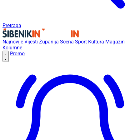
Pretraga
Najnovije
Vijesti
Županija
Scena
Sport
Kultura
Magazin
Kolumne
Promo