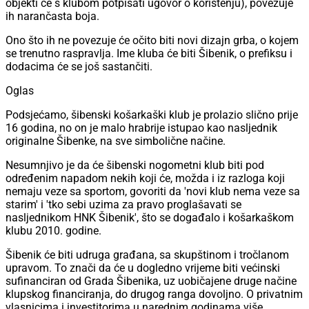
objekti će s klubom potpisati ugovor o korištenju), povezuje
ih narančasta boja.
Ono što ih ne povezuje će očito biti novi dizajn grba, o kojem
se trenutno raspravlja. Ime kluba će biti Šibenik, o prefiksu i
dodacima će se još sastančiti.
Oglas
Podsjećamo, šibenski košarkaški klub je prolazio slično prije
16 godina, no on je malo hrabrije istupao kao nasljednik
originalne Šibenke, na sve simbolične načine.
Nesumnjivo je da će šibenski nogometni klub biti pod
određenim napadom nekih koji će, možda i iz razloga koji
nemaju veze sa sportom, govoriti da 'novi klub nema veze sa
starim' i 'tko sebi uzima za pravo proglašavati se
nasljednikom HNK Šibenik', što se događalo i košarkaškom
klubu 2010. godine.
Šibenik će biti udruga građana, sa skupštinom i tročlanom
upravom. To znači da će u dogledno vrijeme biti većinski
sufinanciran od Grada Šibenika, uz uobičajene druge načine
klupskog financiranja, do drugog ranga dovoljno. O privatnim
vlasnicima i investitorima u narednim godinama više