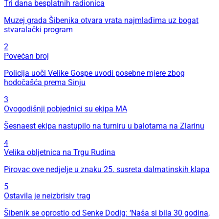
Tri dana besplatnih radionica
Muzej grada Šibenika otvara vrata najmlađima uz bogat
stvaralački program
2
Povećan broj
Policija uoči Velike Gospe uvodi posebne mjere zbog
hodočašća prema Sinju
3
Ovogodišnji pobjednici su ekipa MA
Šesnaest ekipa nastupilo na turniru u balotama na Zlarinu
4
Velika obljetnica na Trgu Rudina
Pirovac ove nedjelje u znaku 25. susreta dalmatinskih klapa
5
Ostavila je neizbrisiv trag
Šibenik se oprostio od Senke Dodig: ‘Naša si bila 30 godina,