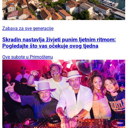
Zabava za sve generacije
Skradin nastavlja živjeti punim ljetnim ritmom:
Pogledajte što vas očekuje ovog tjedna
Ove subote u Primoštenu