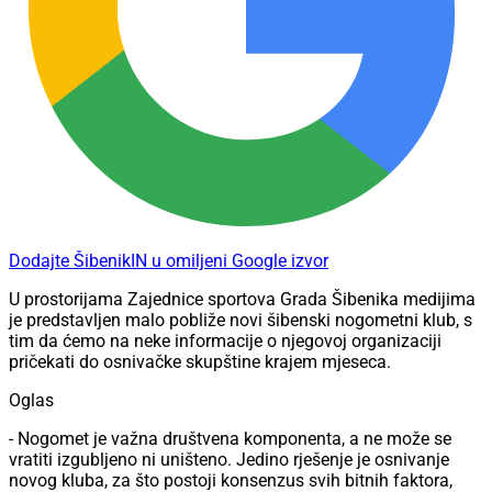
Dodajte ŠibenikIN u omiljeni Google izvor
U prostorijama Zajednice sportova Grada Šibenika medijima
je predstavljen malo pobliže novi šibenski nogometni klub, s
tim da ćemo na neke informacije o njegovoj organizaciji
pričekati do osnivačke skupštine krajem mjeseca.
Oglas
- Nogomet je važna društvena komponenta, a ne može se
vratiti izgubljeno ni uništeno. Jedino rješenje je osnivanje
novog kluba, za što postoji konsenzus svih bitnih faktora,