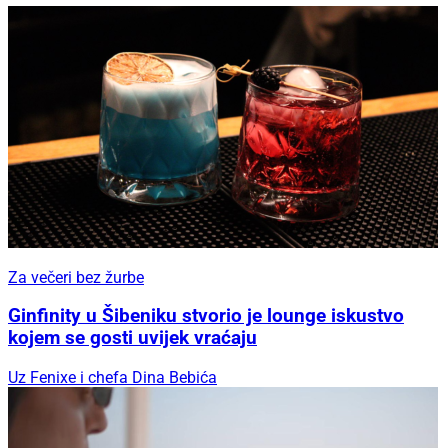
Za večeri bez žurbe
Ginfinity u Šibeniku stvorio je lounge iskustvo
kojem se gosti uvijek vraćaju
Uz Fenixe i chefa Dina Bebića