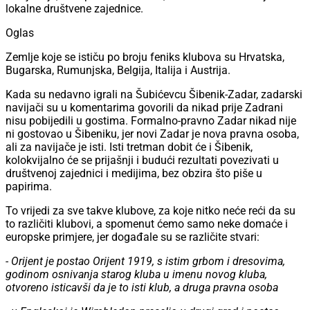
lokalne društvene zajednice.
Oglas
Zemlje koje se ističu po broju feniks klubova su Hrvatska,
Bugarska, Rumunjska, Belgija, Italija i Austrija.
Kada su nedavno igrali na Šubićevcu Šibenik-Zadar, zadarski
navijači su u komentarima govorili da nikad prije Zadrani
nisu pobijedili u gostima. Formalno-pravno Zadar nikad nije
ni gostovao u Šibeniku, jer novi Zadar je nova pravna osoba,
ali za navijače je isti. Isti tretman dobit će i Šibenik,
kolokvijalno će se prijašnji i budući rezultati povezivati u
društvenoj zajednici i medijima, bez obzira što piše u
papirima.
To vrijedi za sve takve klubove, za koje nitko neće reći da su
to različiti klubovi, a spomenut ćemo samo neke domaće i
europske primjere, jer događale su se različite stvari:
- Orijent je postao Orijent 1919, s istim grbom i dresovima,
godinom osnivanja starog kluba u imenu novog kluba,
otvoreno isticavši da je to isti klub, a druga pravna osoba