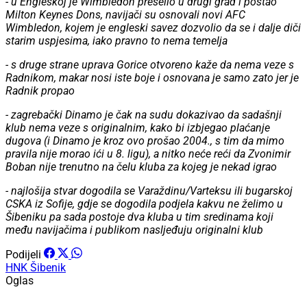
- u Engleskoj je Wimbledon preselio u drugi grad i postao
Milton Keynes Dons, navijači su osnovali novi AFC
Wimbledon, kojem je engleski savez dozvolio da se i dalje diči
starim uspjesima, iako pravno to nema temelja
- s druge strane uprava Gorice otvoreno kaže da nema veze s
Radnikom, makar nosi iste boje i osnovana je samo zato jer je
Radnik propao
- zagrebački Dinamo je čak na sudu dokazivao da sadašnji
klub nema veze s originalnim, kako bi izbjegao plaćanje
dugova (i Dinamo je kroz ovo prošao 2004., s tim da mimo
pravila nije morao ići u 8. ligu), a nitko neće reći da Zvonimir
Boban nije trenutno na čelu kluba za kojeg je nekad igrao
- najlošija stvar dogodila se Varaždinu/Varteksu ili bugarskoj
CSKA iz Sofije, gdje se dogodila podjela kakvu ne želimo u
Šibeniku pa sada postoje dva kluba u tim sredinama koji
među navijačima i publikom nasljeđuju originalni klub
Podijeli
HNK Šibenik
Oglas