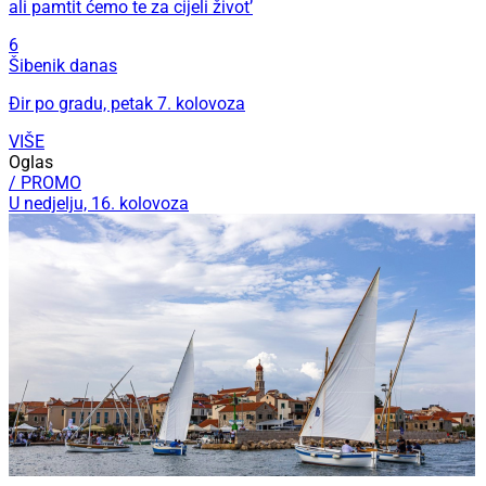
ali pamtit ćemo te za cijeli život’
6
Šibenik danas
Đir po gradu, petak 7. kolovoza
VIŠE
Oglas
/ PROMO
U nedjelju, 16. kolovoza