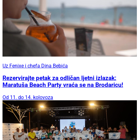
Uz Fenixe i chefa Dina Bebića
Rezervirajte petak za odličan ljetni izlazak:
Maratuša Beach Party vraća se na Brodaricu!
Od 11. do 14. kolovoza