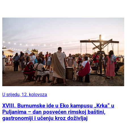
U srijedu, 12. kolovoza
XVIII. Burnumske ide u Eko kampusu „Krka“ u
Puljanima – dan posvećen rimskoj baštini,
gastronomiji i učenju kroz doživljaj