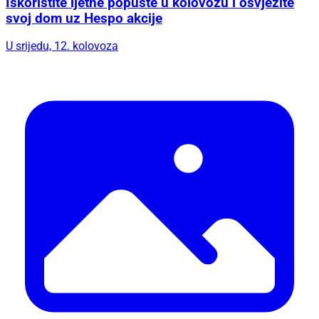
Iskoristite ljetne popuste u kolovozu i osvježite
svoj dom uz Hespo akcije
U srijedu, 12. kolovoza