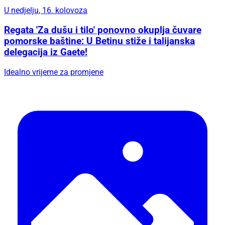
U nedjelju, 16. kolovoza
Regata 'Za dušu i tilo' ponovno okuplja čuvare
pomorske baštine: U Betinu stiže i talijanska
delegacija iz Gaete!
Idealno vrijeme za promjene