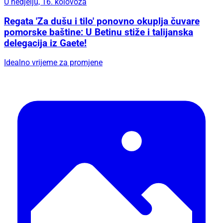
U nedjelju, 16. kolovoza
Regata 'Za dušu i tilo' ponovno okuplja čuvare
pomorske baštine: U Betinu stiže i talijanska
delegacija iz Gaete!
Idealno vrijeme za promjene