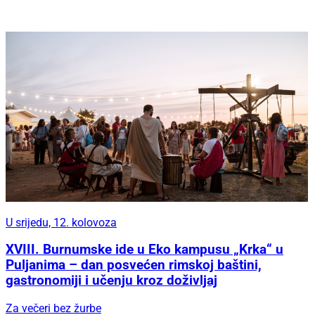
U srijedu, 12. kolovoza
XVIII. Burnumske ide u Eko kampusu „Krka“ u
Puljanima – dan posvećen rimskoj baštini,
gastronomiji i učenju kroz doživljaj
Za večeri bez žurbe