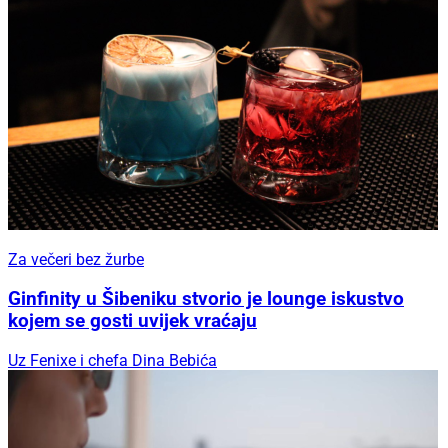
Za večeri bez žurbe
Ginfinity u Šibeniku stvorio je lounge iskustvo
kojem se gosti uvijek vraćaju
Uz Fenixe i chefa Dina Bebića