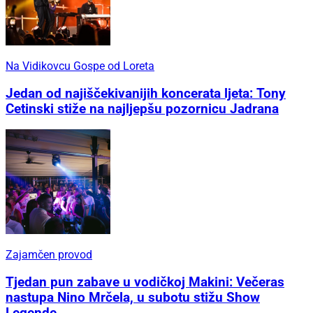
Na Vidikovcu Gospe od Loreta
Jedan od najiščekivanijih koncerata ljeta: Tony
Cetinski stiže na najljepšu pozornicu Jadrana
Zajamčen provod
Tjedan pun zabave u vodičkoj Makini: Večeras
nastupa Nino Mrčela, u subotu stižu Show