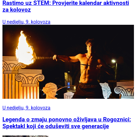
Rastimo uz STEM: Provjerite kalendar aktivnosti
za kolovoz
U nedjelju, 9. kolovoza
U nedjelju, 9. kolovoza
Legenda o zmaju ponovno oživljava u Rogoznici:
Spektakl koji će oduševiti sve generacije