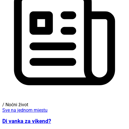
/ Noćni život
Sve na jednom mjestu
Di vanka za vikend?