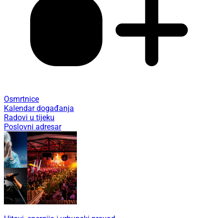
Osmrtnice
Kalendar događanja
Radovi u tijeku
Poslovni adresar