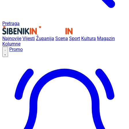
Pretraga
Najnovije
Vijesti
Županija
Scena
Sport
Kultura
Magazin
Kolumne
Promo