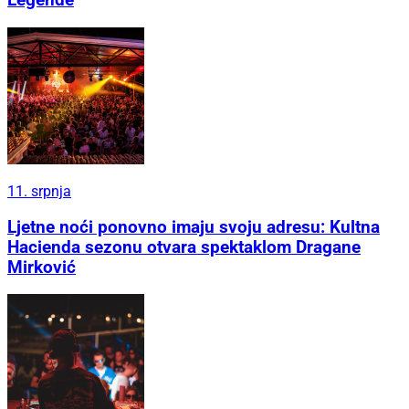
Legende
11. srpnja
Ljetne noći ponovno imaju svoju adresu: Kultna
Hacienda sezonu otvara spektaklom Dragane
Mirković