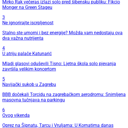
Mirko Rak večeras izlazi solo pred šibensku publiku: Fikcio
Monger na Green Stageu
3
Ne ignorirajte iscrpljenost
Stalno ste umorni i bez energije? Možda vam nedostaju ova
dva važna nutrijenta
4
U atriju palače Katunarić
Mladi glasovi oduševili Tisno: Ljetna škola solo pjevanja
završila velikim koncertom
5
Navijački sukob u Zagrebu
BBB dočekali Torcidu na zagrebačkom aerodromu: Snimljena
masovna tučnjava na parkingu
6
Ovog vikenda
Oprez na Šipnatu, Tarcu i Vruljama: U Kornatima danas