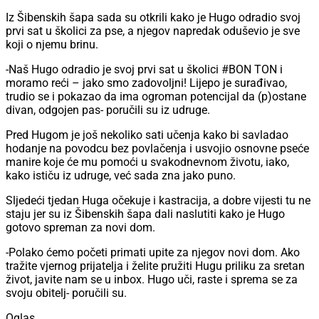
Iz Šibenskih šapa sada su otkrili kako je Hugo odradio svoj
prvi sat u školici za pse, a njegov napredak oduševio je sve
koji o njemu brinu.
-Naš Hugo odradio je svoj prvi sat u školici #BON TON i
moramo reći – jako smo zadovoljni! Lijepo je surađivao,
trudio se i pokazao da ima ogroman potencijal da (p)ostane
divan, odgojen pas- poručili su iz udruge.
Pred Hugom je još nekoliko sati učenja kako bi savladao
hodanje na povodcu bez povlačenja i usvojio osnovne pseće
manire koje će mu pomoći u svakodnevnom životu, iako,
kako ističu iz udruge, već sada zna jako puno.
Sljedeći tjedan Huga očekuje i kastracija, a dobre vijesti tu ne
staju jer su iz Šibenskih šapa dali naslutiti kako je Hugo
gotovo spreman za novi dom.
-Polako ćemo početi primati upite za njegov novi dom. Ako
tražite vjernog prijatelja i želite pružiti Hugu priliku za sretan
život, javite nam se u inbox. Hugo uči, raste i sprema se za
svoju obitelj- poručili su.
Oglas