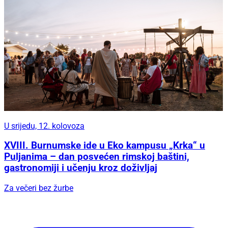
U srijedu, 12. kolovoza
XVIII. Burnumske ide u Eko kampusu „Krka“ u
Puljanima – dan posvećen rimskoj baštini,
gastronomiji i učenju kroz doživljaj
Za večeri bez žurbe