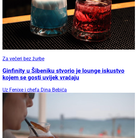
Za večeri bez žurbe
Ginfinity u Šibeniku stvorio je lounge iskustvo
kojem se gosti uvijek vraćaju
Uz Fenixe i chefa Dina Bebića