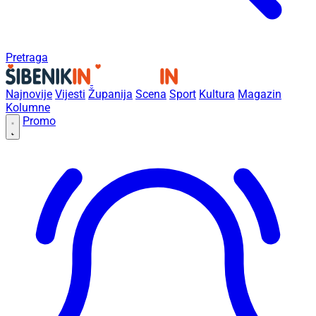
Pretraga
Najnovije
Vijesti
Županija
Scena
Sport
Kultura
Magazin
Kolumne
Promo