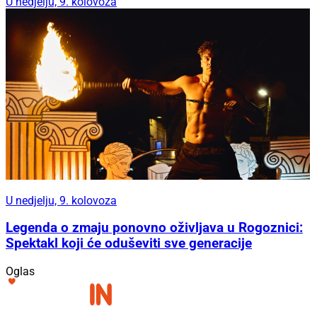
U nedjelju, 9. kolovoza
U nedjelju, 9. kolovoza
Legenda o zmaju ponovno oživljava u Rogoznici:
Spektakl koji će oduševiti sve generacije
Oglas