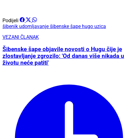
Podijeli
šibenik
udomljavanje
šibenske
šape
hugo
uzica
VEZANI ČLANAK
Šibenske šape objavile novosti o Hugu čije je
zlostavljanje zgrozilo: 'Od danas više nikada u
životu neće patiti'