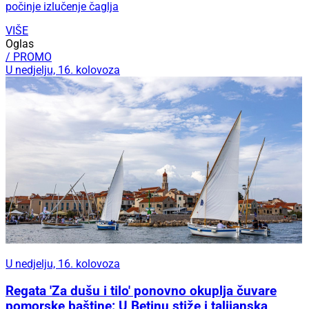
počinje izlučenje čaglja
VIŠE
Oglas
/ PROMO
U nedjelju, 16. kolovoza
U nedjelju, 16. kolovoza
Regata 'Za dušu i tilo' ponovno okuplja čuvare
pomorske baštine: U Betinu stiže i talijanska