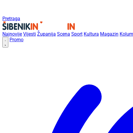
Pretraga
Najnovije
Vijesti
Županija
Scena
Sport
Kultura
Magazin
Kolum
Promo