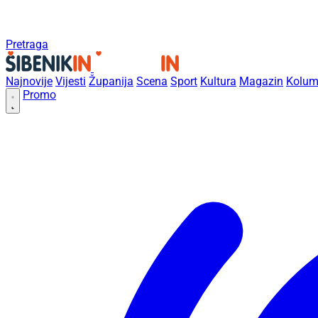
Pretraga
Najnovije
Vijesti
Županija
Scena
Sport
Kultura
Magazin
Kolum
Promo