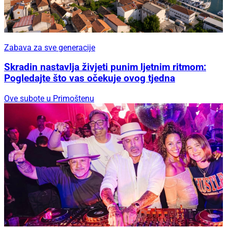
Zabava za sve generacije
Skradin nastavlja živjeti punim ljetnim ritmom:
Pogledajte što vas očekuje ovog tjedna
Ove subote u Primoštenu