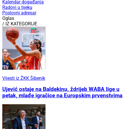
Kalendar događanja
Radovi u tijeku
Poslovni adresar
Oglas
/ IZ KATEGORIJE
Vijesti iz ŽKK Šibenik
Ujević ostaje na Baldekinu, ždrijeb WABA lige u
petak, mlađe igračice na Europskim prvenstvima