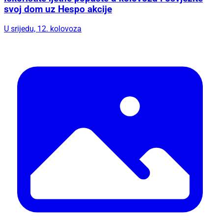
svoj dom uz Hespo akcije
U srijedu, 12. kolovoza