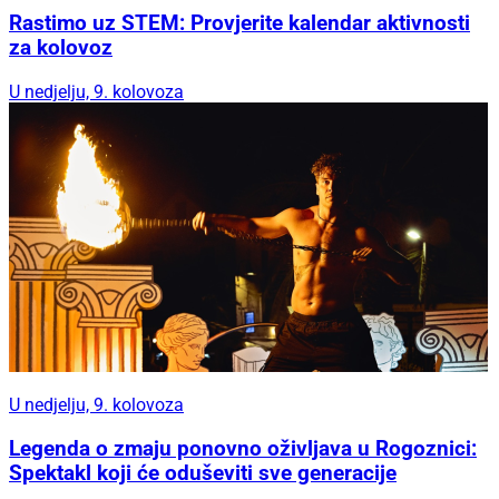
Rastimo uz STEM: Provjerite kalendar aktivnosti
za kolovoz
U nedjelju, 9. kolovoza
U nedjelju, 9. kolovoza
Legenda o zmaju ponovno oživljava u Rogoznici:
Spektakl koji će oduševiti sve generacije