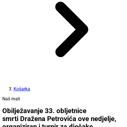
Košarka
Naš mali
Obilježavanje 33. obljetnice
smrti Dražena Petrovića ove nedjelje,
organiziran i turnir za dječake