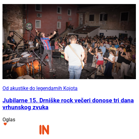
Od akustike do legendarnih Kojota
Jubilarne 15. Drniške rock večeri donose tri dana
vrhunskog zvuka
Oglas