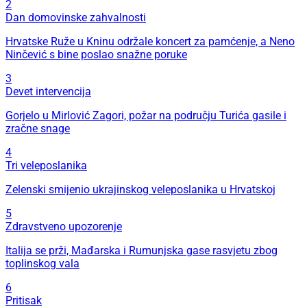
2
Dan domovinske zahvalnosti
Hrvatske Ruže u Kninu održale koncert za pamćenje, a Neno
Ninčević s bine poslao snažne poruke
3
Devet intervencija
Gorjelo u Mirlović Zagori, požar na području Turića gasile i
zračne snage
4
Tri veleposlanika
Zelenski smijenio ukrajinskog veleposlanika u Hrvatskoj
5
Zdravstveno upozorenje
Italija se prži, Mađarska i Rumunjska gase rasvjetu zbog
toplinskog vala
6
Pritisak