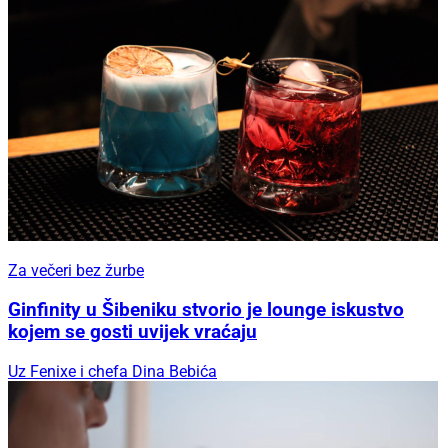
Za večeri bez žurbe
Ginfinity u Šibeniku stvorio je lounge iskustvo
kojem se gosti uvijek vraćaju
Uz Fenixe i chefa Dina Bebića