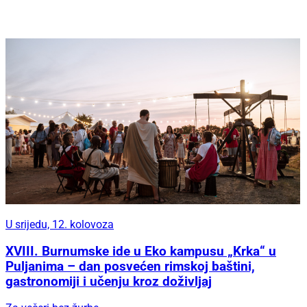
U srijedu, 12. kolovoza
XVIII. Burnumske ide u Eko kampusu „Krka“ u
Puljanima – dan posvećen rimskoj baštini,
gastronomiji i učenju kroz doživljaj