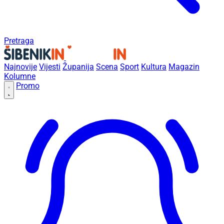
Pretraga
Najnovije
Vijesti
Županija
Scena
Sport
Kultura
Magazin
Kolumne
Promo