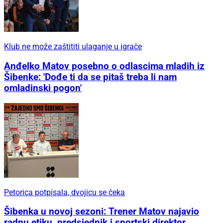
Klub ne može zaštititi ulaganje u igrače
Anđelko Matov posebno o odlascima mladih iz
Šibenke: 'Dođe ti da se pitaš treba li nam
omladinski pogon'
Petorica potpisala, dvojicu se čeka
Šibenka u novoj sezoni: Trener Matov najavio
radnu etiku, predsjednik i sportski direktor