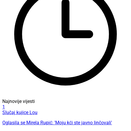
Najnovije vijesti
1
Slučaj kujice Lou
Oglasila se Mirela Rupić: 'Moju kći ste javno linčovali'