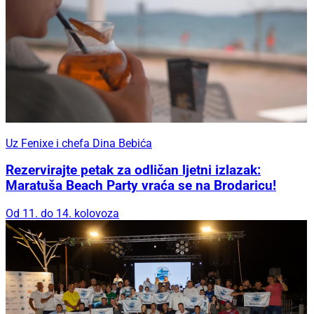
Uz Fenixe i chefa Dina Bebića
Rezervirajte petak za odličan ljetni izlazak:
Maratuša Beach Party vraća se na Brodaricu!
Od 11. do 14. kolovoza