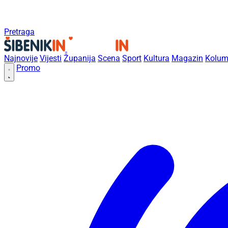
Pretraga
Najnovije
Vijesti
Županija
Scena
Sport
Kultura
Magazin
Kolum
Promo