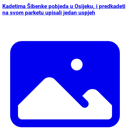
Kadetima Šibenke pobjeda u Osijeku, i predkadeti
na svom parketu upisali jedan uspjeh