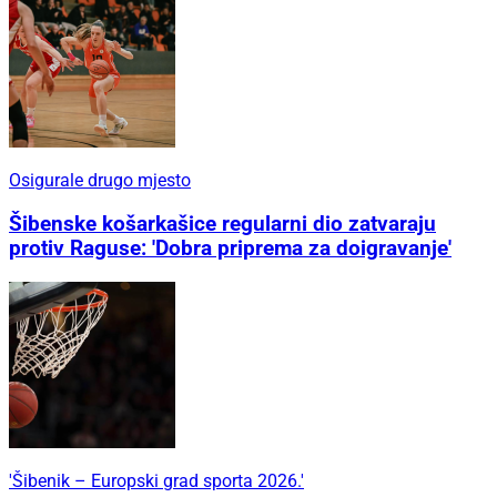
Osigurale drugo mjesto
Šibenske košarkašice regularni dio zatvaraju
protiv Raguse: 'Dobra priprema za doigravanje'
'Šibenik – Europski grad sporta 2026.'