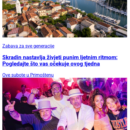
Zabava za sve generacije
Skradin nastavlja živjeti punim ljetnim ritmom:
Pogledajte što vas očekuje ovog tjedna
Ove subote u Primoštenu