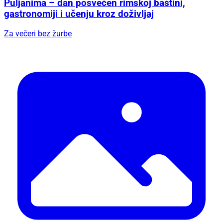
Puljanima – dan posvećen rimskoj baštini,
gastronomiji i učenju kroz doživljaj
Za večeri bez žurbe