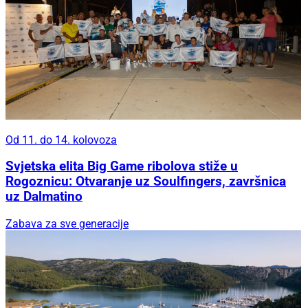
Od 11. do 14. kolovoza
Svjetska elita Big Game ribolova stiže u
Rogoznicu: Otvaranje uz Soulfingers, završnica
uz Dalmatino
Zabava za sve generacije