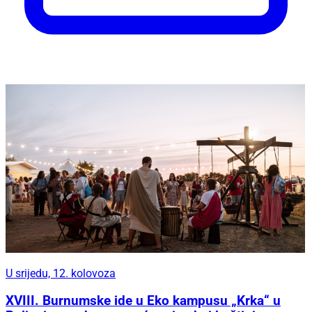
U srijedu, 12. kolovoza
XVIII. Burnumske ide u Eko kampusu „Krka“ u