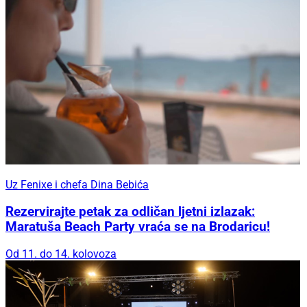
Uz Fenixe i chefa Dina Bebića
Rezervirajte petak za odličan ljetni izlazak:
Maratuša Beach Party vraća se na Brodaricu!
Od 11. do 14. kolovoza