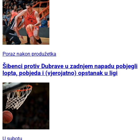
Poraz nakon produžetka
Šibenci protiv Dubrave u zadnjem napadu pobjegli
lopta, pobjeda i (vjerojatno) opstanak u ligi
U subotu