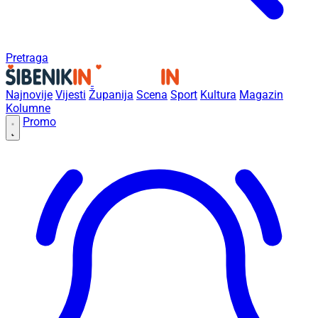
Pretraga
Najnovije
Vijesti
Županija
Scena
Sport
Kultura
Magazin
Kolumne
Promo