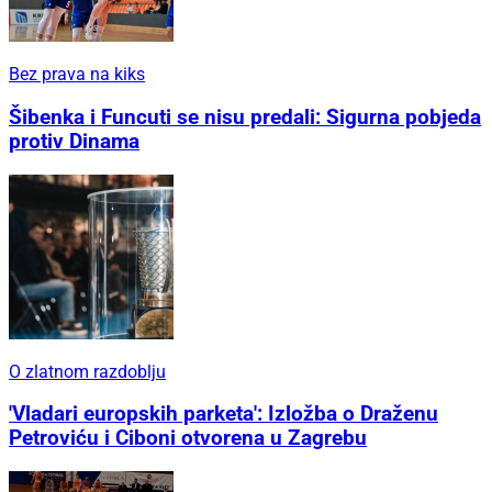
Bez prava na kiks
Šibenka i Funcuti se nisu predali: Sigurna pobjeda
protiv Dinama
O zlatnom razdoblju
'Vladari europskih parketa': Izložba o Draženu
Petroviću i Ciboni otvorena u Zagrebu