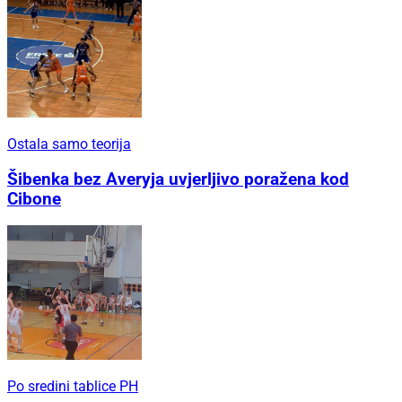
Ostala samo teorija
Šibenka bez Averyja uvjerljivo poražena kod
Cibone
Po sredini tablice PH