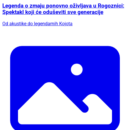
Legenda o zmaju ponovno oživljava u Rogoznici:
Spektakl koji će oduševiti sve generacije
Od akustike do legendarnih Kojota