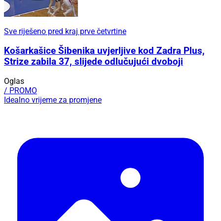
Sve riješeno pred kraj prve četvrtine
Košarkašice Šibenika uvjerljive kod Zadra Plus,
Strize zabila 37, slijede odlučujući dvoboji
Oglas
/ PROMO
Idealno vrijeme za promjene