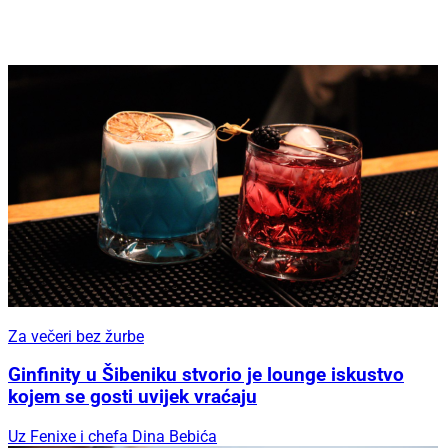
Za večeri bez žurbe
Ginfinity u Šibeniku stvorio je lounge iskustvo
kojem se gosti uvijek vraćaju
Uz Fenixe i chefa Dina Bebića