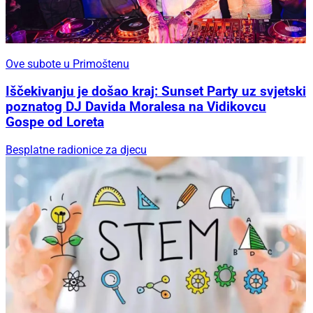
Ove subote u Primoštenu
Iščekivanju je došao kraj: Sunset Party uz svjetski
poznatog DJ Davida Moralesa na Vidikovcu
Gospe od Loreta
Besplatne radionice za djecu