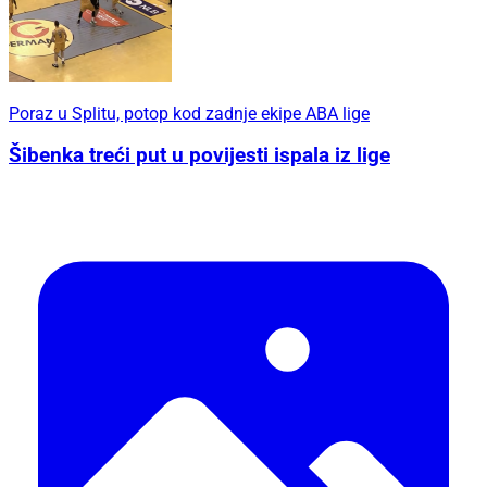
Poraz u Splitu, potop kod zadnje ekipe ABA lige
Šibenka treći put u povijesti ispala iz lige