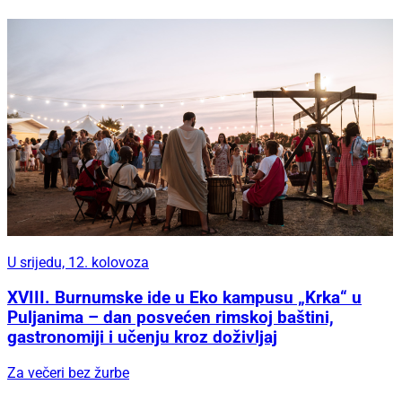
U srijedu, 12. kolovoza
XVIII. Burnumske ide u Eko kampusu „Krka“ u
Puljanima – dan posvećen rimskoj baštini,
gastronomiji i učenju kroz doživljaj
Za večeri bez žurbe