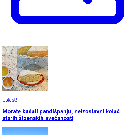
Uslast!
Morate kušati pandišpanju, neizostavni kolač
starih šibenskih svečanosti