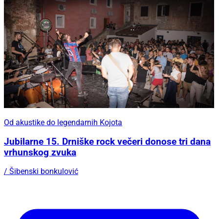
Od akustike do legendarnih Kojota
Jubilarne 15. Drniške rock večeri donose tri dana
vrhunskog zvuka
/ Šibenski bonkulović