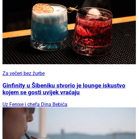
Za večeri bez žurbe
Ginfinity u Šibeniku stvorio je lounge iskustvo
kojem se gosti uvijek vraćaju
Uz Fenixe i chefa Dina Bebića