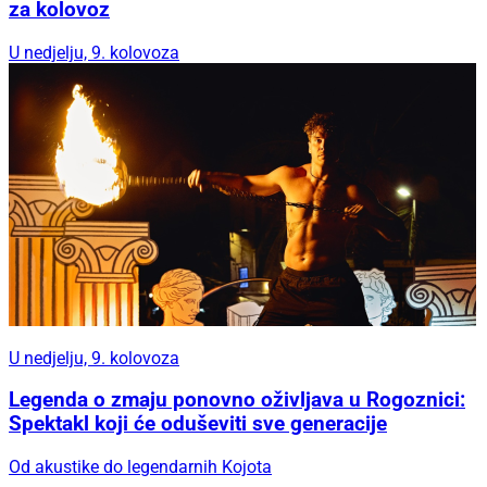
za kolovoz
U nedjelju, 9. kolovoza
U nedjelju, 9. kolovoza
Legenda o zmaju ponovno oživljava u Rogoznici:
Spektakl koji će oduševiti sve generacije
Od akustike do legendarnih Kojota