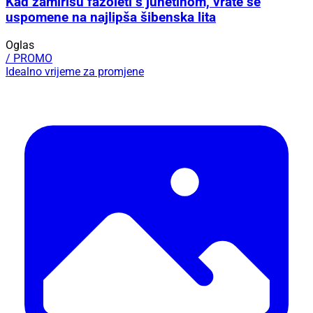
Kad zamirišu fažoleti s junetinom, vrate se
uspomene na najlipša šibenska lita
Oglas
/ PROMO
Idealno vrijeme za promjene