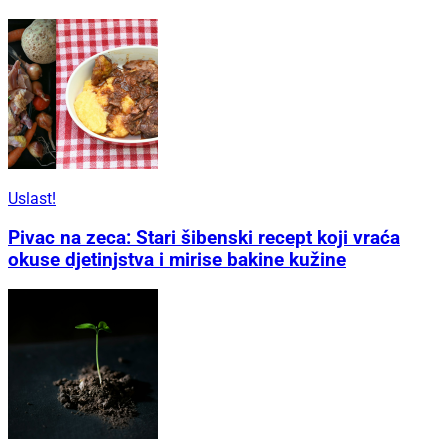
Uslast!
Pivac na zeca: Stari šibenski recept koji vraća
okuse djetinjstva i mirise bakine kužine