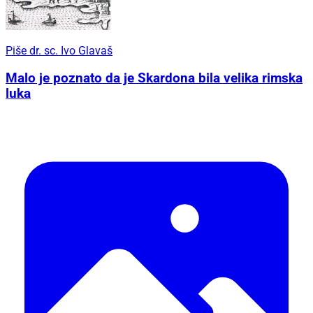
Piše dr. sc. Ivo Glavaš
Malo je poznato da je Skardona bila velika rimska
luka