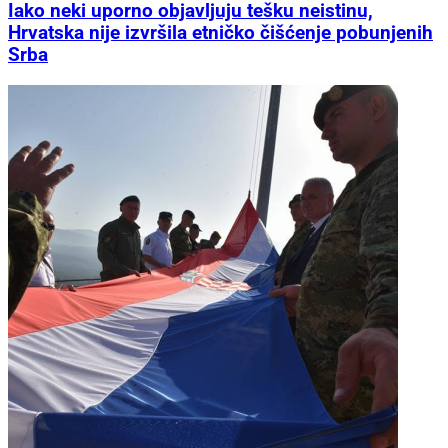
Iako neki uporno objavljuju tešku neistinu,
Hrvatska nije izvršila etničko čišćenje pobunjenih
Srba