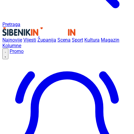
Pretraga
Najnovije
Vijesti
Županija
Scena
Sport
Kultura
Magazin
Kolumne
Promo