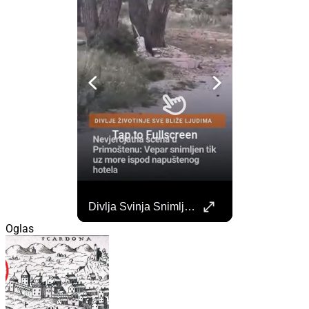
Započela Izgradnja Punionica Na Šibenskom Autobusnom Kolodvoru. Četiri Perona Zatvorena
Divlja Svinja Snimljena Uz More U Primoštenu
Započeli su radovi na izgradnji punionica na šibenskom Autobusnom kolodvoru za nove elektricne autobuse koji uskoro dolaze na šibenske ceste. https://sibenik.in/sibenik/zapocela-izgradnja-punionica-na-sibenskom-autobusnom-kolodvoru-cetiri-perona-zatvorena/
Oglas