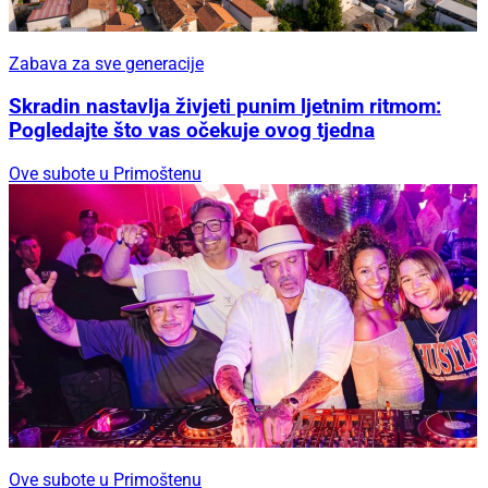
Zabava za sve generacije
Skradin nastavlja živjeti punim ljetnim ritmom:
Pogledajte što vas očekuje ovog tjedna
Ove subote u Primoštenu
Ove subote u Primoštenu