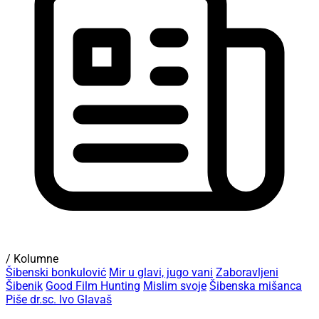
/ Kolumne
Šibenski bonkulović
Mir u glavi, jugo vani
Zaboravljeni
Šibenik
Good Film Hunting
Mislim svoje
Šibenska mišanca
Piše dr.sc. Ivo Glavaš