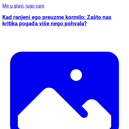
Mir u glavi, jugo vani
Kad ranjeni ego preuzme kormilo: Zašto nas
kritika pogađa više nego pohvala?