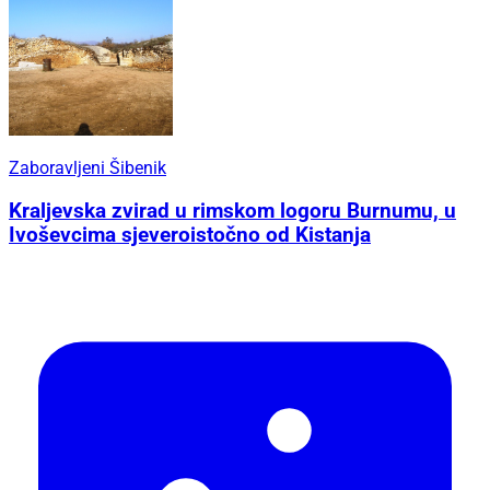
Zaboravljeni Šibenik
Kraljevska zvirad u rimskom logoru Burnumu, u
Ivoševcima sjeveroistočno od Kistanja