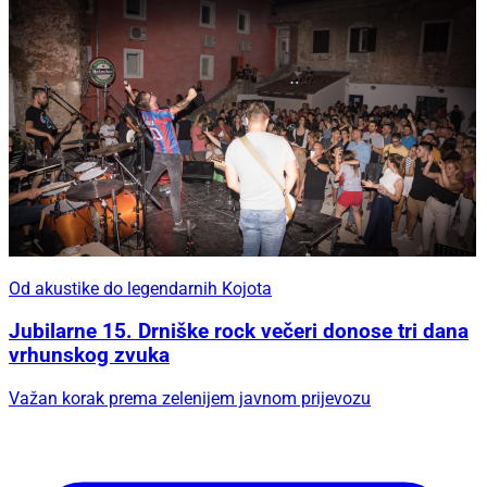
Od akustike do legendarnih Kojota
Jubilarne 15. Drniške rock večeri donose tri dana
vrhunskog zvuka
Važan korak prema zelenijem javnom prijevozu