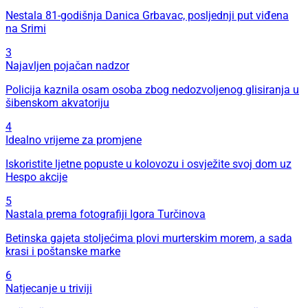
Nestala 81-godišnja Danica Grbavac, posljednji put viđena
na Srimi
3
Najavljen pojačan nadzor
Policija kaznila osam osoba zbog nedozvoljenog glisiranja u
šibenskom akvatoriju
4
Idealno vrijeme za promjene
Iskoristite ljetne popuste u kolovozu i osvježite svoj dom uz
Hespo akcije
5
Nastala prema fotografiji Igora Turčinova
Betinska gajeta stoljećima plovi murterskim morem, a sada
krasi i poštanske marke
6
Natjecanje u triviji