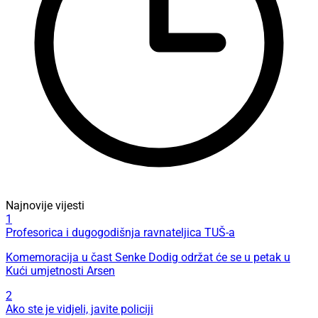
Najnovije vijesti
1
Profesorica i dugogodišnja ravnateljica TUŠ-a
Komemoracija u čast Senke Dodig održat će se u petak u
Kući umjetnosti Arsen
2
Ako ste je vidjeli, javite policiji