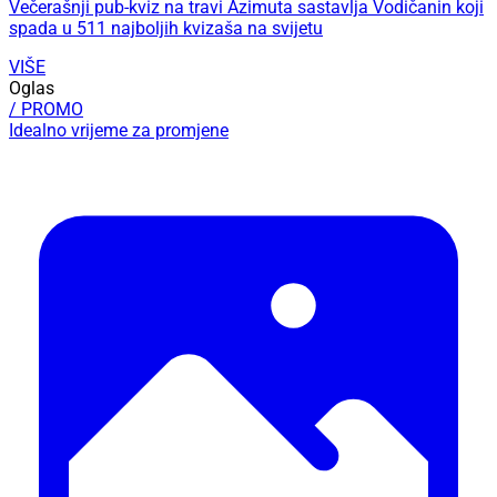
Večerašnji pub-kviz na travi Azimuta sastavlja Vodičanin koji
spada u 511 najboljih kvizaša na svijetu
VIŠE
Oglas
/ PROMO
Idealno vrijeme za promjene