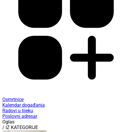
Osmrtnice
Kalendar događanja
Radovi u tijeku
Poslovni adresar
Oglas
/ IZ KATEGORIJE