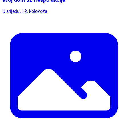
svoj dom uz Hespo akcije
U srijedu, 12. kolovoza