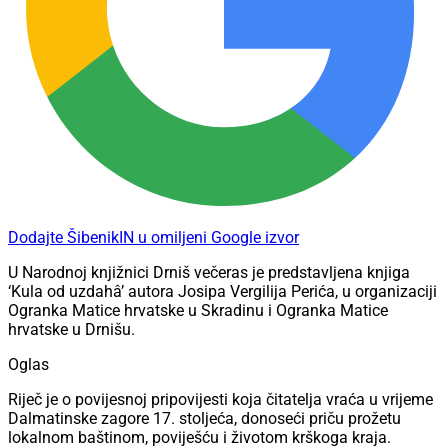
Dodajte ŠibenikIN u omiljeni Google izvor
U Narodnoj knjižnici Drniš večeras je predstavljena knjiga
‘Kula od uzdahâ’ autora Josipa Vergilija Perića, u organizaciji
Ogranka Matice hrvatske u Skradinu i Ogranka Matice
hrvatske u Drnišu.
Oglas
Riječ je o povijesnoj pripovijesti koja čitatelja vraća u vrijeme
Dalmatinske zagore 17. stoljeća, donoseći priču prožetu
lokalnom baštinom, poviješću i životom krškoga kraja.