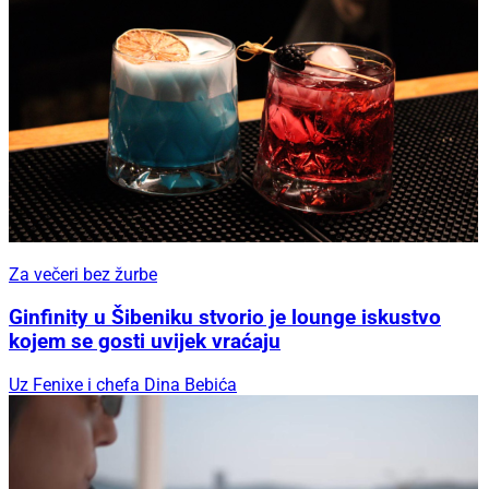
Za večeri bez žurbe
Ginfinity u Šibeniku stvorio je lounge iskustvo
kojem se gosti uvijek vraćaju
Uz Fenixe i chefa Dina Bebića