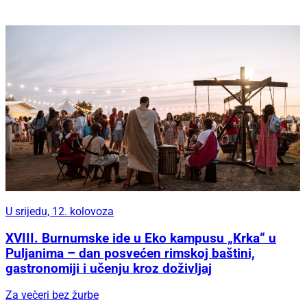
U srijedu, 12. kolovoza
XVIII. Burnumske ide u Eko kampusu „Krka“ u
Puljanima – dan posvećen rimskoj baštini,
gastronomiji i učenju kroz doživljaj
Za večeri bez žurbe