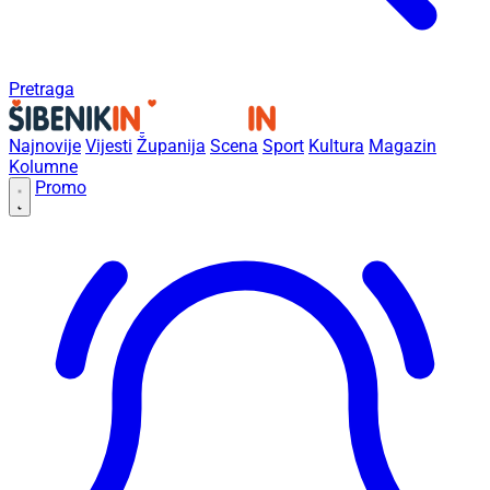
Pretraga
Najnovije
Vijesti
Županija
Scena
Sport
Kultura
Magazin
Kolumne
Promo