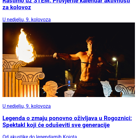
Rastimo uz STEM: Provjerite kalendar aktivnosti
za kolovoz
U nedjelju, 9. kolovoza
U nedjelju, 9. kolovoza
Legenda o zmaju ponovno oživljava u Rogoznici:
Spektakl koji će oduševiti sve generacije
Od akustike do legendarnih Kojota