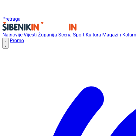
Pretraga
Najnovije
Vijesti
Županija
Scena
Sport
Kultura
Magazin
Kolum
Promo