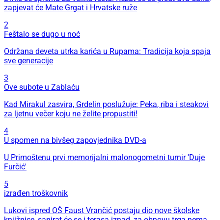
zapjevat će Mate Grgat i Hrvatske ruže
2
Feštalo se dugo u noć
Održana deveta utrka karića u Rupama: Tradicija koja spaja
sve generacije
3
Ove subote u Zablaću
Kad Mirakul zasvira, Grdelin poslužuje: Peka, riba i steakovi
za ljetnu večer koju ne želite propustiti!
4
U spomen na bivšeg zapovjednika DVD-a
U Primoštenu prvi memorijalni malonogometni turnir 'Duje
Furčić'
5
izrađen troškovnik
Lukovi ispred OŠ Faust Vrančić postaju dio nove školske
knjižnice, sanirat će se i terasa iznad, za obnovu trga nema