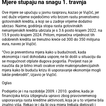
Mjere stupaju na snagu 1. travnja
Ove mjere se upućuju u javnu raspravu, kazao je Vujčić, jer
već duže vrijeme svjedočimo vrlo brzom rastu prvenstveno
gotovinskih kredita, a koji se u zadnje vrijeme dodatno
ubrzao. Naime, godišnja stopa rasta gotovinskih
nenamjenskih kredita ubrzala je s 3.6 posto krajem 2022. na
15.9 posto krajem 2024. Pritom, mjesečna vrijednost tih
odobrenih kredita se trenutno kreće od 300 do 350 milijuna
eura, naveo je Vujčić.
“Ovo je preventivna mjera kako u budućnosti, kada
ekonomija i rast dohodaka uspore, ne bi došli u situaciju da
se mogućnost otplate dugova pogorša. Povijest nas je
naučila da je bitno imati ovakve vrste makroprudencijalnih
mjera kako bi buduću krizu ili usporavanje ekonomije mogli
lakše prebroditi”, izjavio je Vujčić.
Oglas
Podsjetio je i na razdoblje 2009. i 2010. godine, kada je
financijska kriza izbjegnuta upravo zbog pravovremenog
usporavanja rasta kreditne aktivnosti, koja je u to vrijeme bila
znatno viša. Rekao je i da bi ova mjera trebala djelovati i