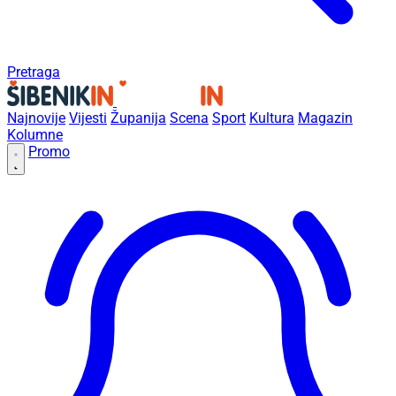
Pretraga
Najnovije
Vijesti
Županija
Scena
Sport
Kultura
Magazin
Kolumne
Promo