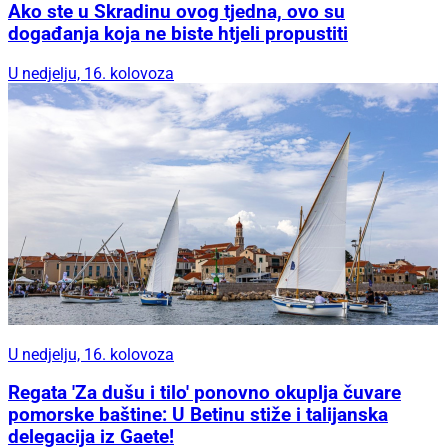
Ako ste u Skradinu ovog tjedna, ovo su
događanja koja ne biste htjeli propustiti
U nedjelju, 16. kolovoza
U nedjelju, 16. kolovoza
Regata 'Za dušu i tilo' ponovno okuplja čuvare
pomorske baštine: U Betinu stiže i talijanska
delegacija iz Gaete!