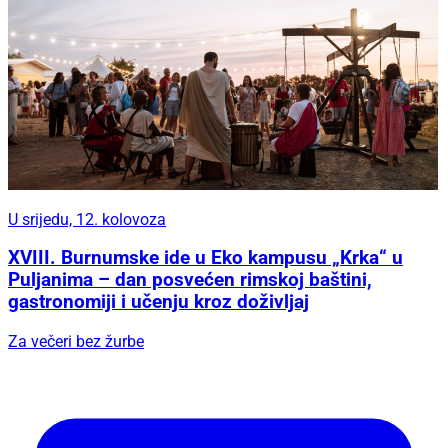
U srijedu, 12. kolovoza
XVIII. Burnumske ide u Eko kampusu „Krka“ u
Puljanima – dan posvećen rimskoj baštini,
gastronomiji i učenju kroz doživljaj
Za večeri bez žurbe