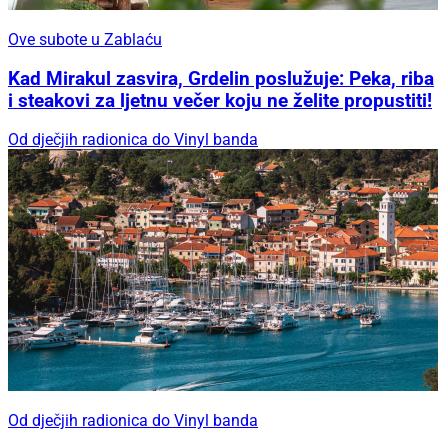
Ove subote u Zablaću
Kad Mirakul zasvira, Grdelin poslužuje: Peka, riba
i steakovi za ljetnu večer koju ne želite propustiti!
Od dječjih radionica do Vinyl banda
Od dječjih radionica do Vinyl banda