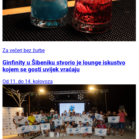
Za večeri bez žurbe
Ginfinity u Šibeniku stvorio je lounge iskustvo
kojem se gosti uvijek vraćaju
Od 11. do 14. kolovoza