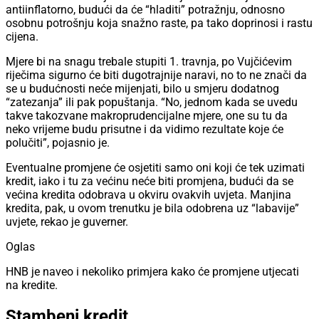
antiinflatorno, budući da će “hladiti” potražnju, odnosno
osobnu potrošnju koja snažno raste, pa tako doprinosi i rastu
cijena.
Mjere bi na snagu trebale stupiti 1. travnja, po Vujčićevim
riječima sigurno će biti dugotrajnije naravi, no to ne znači da
se u budućnosti neće mijenjati, bilo u smjeru dodatnog
“zatezanja” ili pak popuštanja. “No, jednom kada se uvedu
takve takozvane makroprudencijalne mjere, one su tu da
neko vrijeme budu prisutne i da vidimo rezultate koje će
polučiti”, pojasnio je.
Eventualne promjene će osjetiti samo oni koji će tek uzimati
kredit, iako i tu za većinu neće biti promjena, budući da se
većina kredita odobrava u okviru ovakvih uvjeta. Manjina
kredita, pak, u ovom trenutku je bila odobrena uz “labavije”
uvjete, rekao je guverner.
Oglas
HNB je naveo i nekoliko primjera kako će promjene utjecati
na kredite.
Stambeni kredit