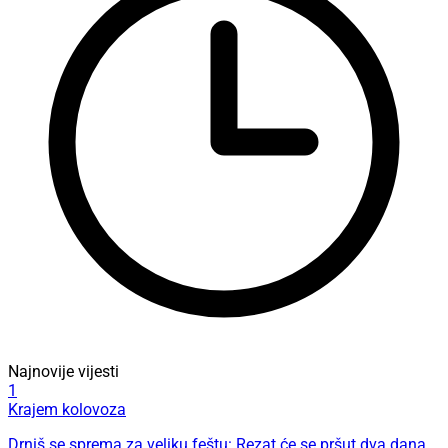
Najnovije vijesti
1
Krajem kolovoza
Drniš se sprema za veliku feštu: Rezat će se pršut dva dana,