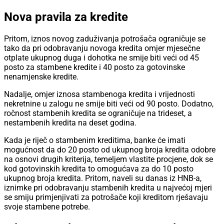
Nova pravila za kredite
Pritom, iznos novog zaduživanja potrošača ograničuje se
tako da pri odobravanju novoga kredita omjer mjesečne
otplate ukupnog duga i dohotka ne smije biti veći od 45
posto za stambene kredite i 40 posto za gotovinske
nenamjenske kredite.
Nadalje, omjer iznosa stambenoga kredita i vrijednosti
nekretnine u zalogu ne smije biti veći od 90 posto. Dodatno,
ročnost stambenih kredita se ograničuje na trideset, a
nestambenih kredita na deset godina.
Kada je riječ o stambenim kreditima, banke će imati
mogućnost da do 20 posto od ukupnog broja kredita odobre
na osnovi drugih kriterija, temeljem vlastite procjene, dok se
kod gotovinskih kredita to omogućava za do 10 posto
ukupnog broja kredita. Pritom, naveli su danas iz HNB-a,
iznimke pri odobravanju stambenih kredita u najvećoj mjeri
se smiju primjenjivati za potrošače koji kreditom rješavaju
svoje stambene potrebe.