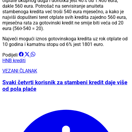
otplate ukupnog duga i dohotka jest 40% od 1.400 eura,
dakle 560 eura. Potrošač na servisiranje anuiteta
stambenoga kredita već troši 540 eura mjesečno, a kako je
najviši dopušteni teret otplate svih kredita zajedno 560 eura,
mjesečna rata za gotovinski kredit ne smije biti veća od 20
eura (560̶ 540 = 20).
Najveći mogući iznos gotovinskoga kredita uz rok otplate od
10 godina i kamatnu stopu od 6% jest 1801 euro.
Podijeli
HNB
krediti
VEZANI ČLANAK
Svaki četvrti korisnik za stambeni kredit daje više
od pola plaće