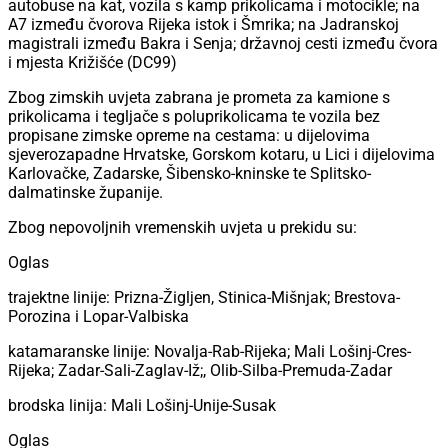
autobuse na kat, vozila s kamp prikolicama i motocikle; na
A7 između čvorova Rijeka istok i Šmrika; na Jadranskoj
magistrali između Bakra i Senja; državnoj cesti između čvora
i mjesta Križišće (DC99)
Zbog zimskih uvjeta zabrana je prometa za kamione s
prikolicama i tegljače s poluprikolicama te vozila bez
propisane zimske opreme na cestama: u dijelovima
sjeverozapadne Hrvatske, Gorskom kotaru, u Lici i dijelovima
Karlovačke, Zadarske, Šibensko-kninske te Splitsko-
dalmatinske županije.
Zbog nepovoljnih vremenskih uvjeta u prekidu su:
Oglas
trajektne linije: Prizna-Žigljen, Stinica-Mišnjak; Brestova-
Porozina i Lopar-Valbiska
katamaranske linije: Novalja-Rab-Rijeka; Mali Lošinj-Cres-
Rijeka ; Zadar-Sali-Zaglav-Iž ;, Olib-Silba-Premuda-Zadar
brodska linija: Mali Lošinj-Unije-Susak
Oglas