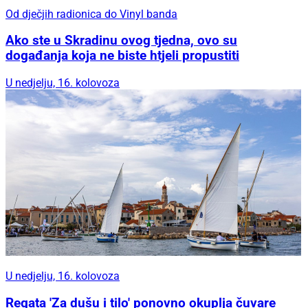
Od dječjih radionica do Vinyl banda
Ako ste u Skradinu ovog tjedna, ovo su
događanja koja ne biste htjeli propustiti
U nedjelju, 16. kolovoza
U nedjelju, 16. kolovoza
Regata 'Za dušu i tilo' ponovno okuplja čuvare