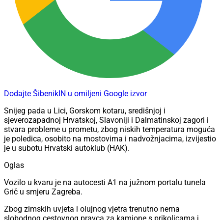
Dodajte ŠibenikIN u omiljeni Google izvor
Snijeg pada u Lici, Gorskom kotaru, središnjoj i
sjeverozapadnoj Hrvatskoj, Slavoniji i Dalmatinskoj zagori i
stvara probleme u prometu, zbog niskih temperatura moguća
je poledica, osobito na mostovima i nadvožnjacima, izvijestio
je u subotu Hrvatski autoklub (HAK).
Oglas
Vozilo u kvaru je na autocesti A1 na južnom portalu tunela
Grič u smjeru Zagreba.
Zbog zimskih uvjeta i olujnog vjetra trenutno nema
slobodnog cestovnog pravca za kamione s prikolicama i