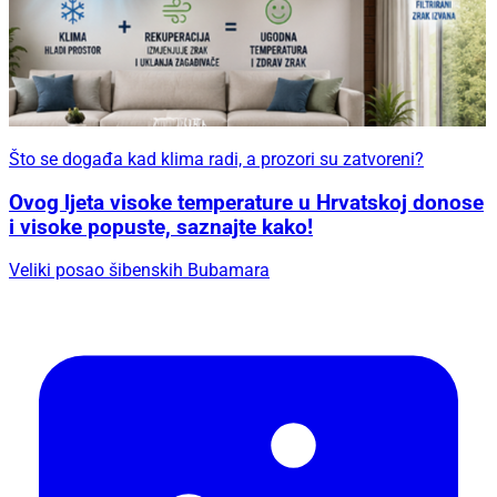
Što se događa kad klima radi, a prozori su zatvoreni?
Ovog ljeta visoke temperature u Hrvatskoj donose
i visoke popuste, saznajte kako!
Veliki posao šibenskih Bubamara