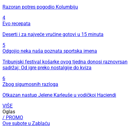
Razoran potres pogodio Kolumbiju
4
Evo recepata
Deserti i za najveće vrućine gotovi u 15 minuta
5
Odgojio neka naša poznata sportska imena
Tribunjski festival košarke ovog tjedna donosi raznovrsan
sadržaj: Od igre preko nostalgije do kviza
6
Zbog sigurnosnih razloga
Otkazan nastup Jelene Karleuše u vodičkoj Haciendi
VIŠE
Oglas
/ PROMO
Ove subote u Zablaću