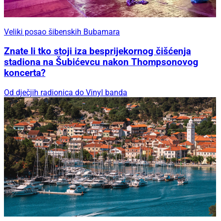
Veliki posao šibenskih Bubamara
Znate li tko stoji iza besprijekornog čišćenja
stadiona na Šubićevcu nakon Thompsonovog
koncerta?
Od dječjih radionica do Vinyl banda