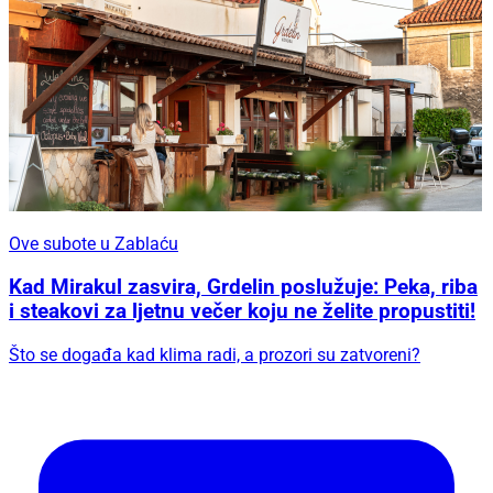
Ove subote u Zablaću
Kad Mirakul zasvira, Grdelin poslužuje: Peka, riba
i steakovi za ljetnu večer koju ne želite propustiti!
Što se događa kad klima radi, a prozori su zatvoreni?