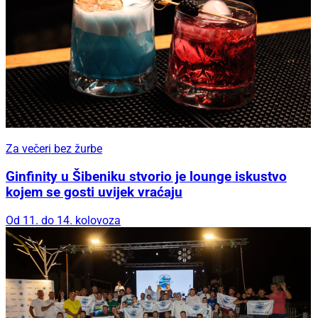
Za večeri bez žurbe
Ginfinity u Šibeniku stvorio je lounge iskustvo
kojem se gosti uvijek vraćaju
Od 11. do 14. kolovoza