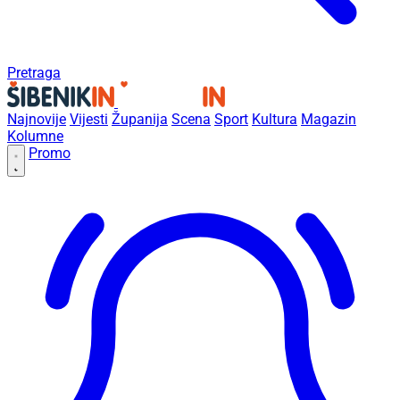
Pretraga
Najnovije
Vijesti
Županija
Scena
Sport
Kultura
Magazin
Kolumne
Promo