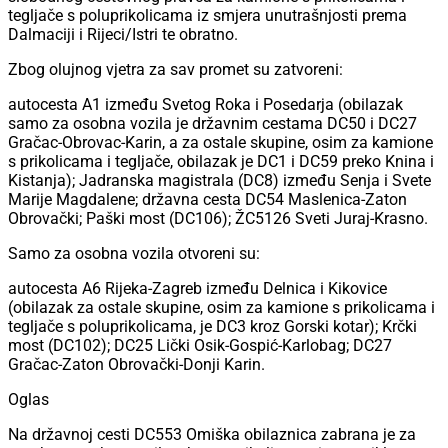
tegljače s poluprikolicama iz smjera unutrašnjosti prema
Dalmaciji i Rijeci/Istri te obratno.
Zbog olujnog vjetra za sav promet su zatvoreni:
autocesta A1 između Svetog Roka i Posedarja (obilazak
samo za osobna vozila je državnim cestama DC50 i DC27
Gračac-Obrovac-Karin, a za ostale skupine, osim za kamione
s prikolicama i tegljače, obilazak je DC1 i DC59 preko Knina i
Kistanja); Jadranska magistrala (DC8) između Senja i Svete
Marije Magdalene; državna cesta DC54 Maslenica-Zaton
Obrovački; Paški most (DC106); ŽC5126 Sveti Juraj-Krasno.
Samo za osobna vozila otvoreni su:
autocesta A6 Rijeka-Zagreb između Delnica i Kikovice
(obilazak za ostale skupine, osim za kamione s prikolicama i
tegljače s poluprikolicama, je DC3 kroz Gorski kotar); Krčki
most (DC102); DC25 Lički Osik-Gospić-Karlobag; DC27
Gračac-Zaton Obrovački-Donji Karin.
Oglas
Na državnoj cesti DC553 Omiška obilaznica zabrana je za