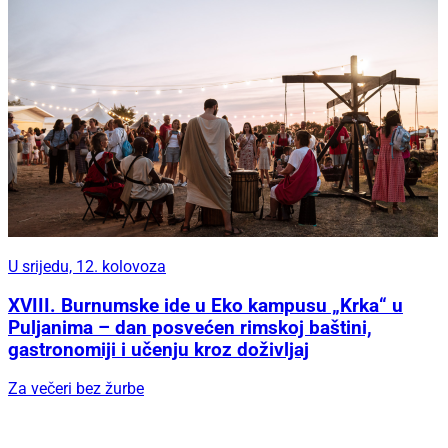
U srijedu, 12. kolovoza
XVIII. Burnumske ide u Eko kampusu „Krka“ u
Puljanima – dan posvećen rimskoj baštini,
gastronomiji i učenju kroz doživljaj
Za večeri bez žurbe