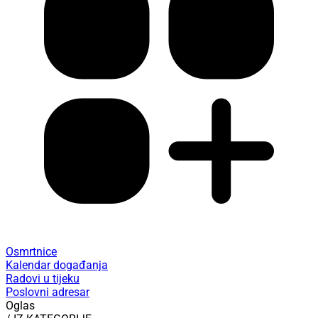
Osmrtnice
Kalendar događanja
Radovi u tijeku
Poslovni adresar
Oglas