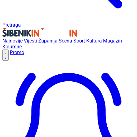
Pretraga
Najnovije
Vijesti
Županija
Scena
Sport
Kultura
Magazin
Kolumne
Promo