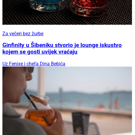
Za večeri bez žurbe
Ginfinity u Šibeniku stvorio je lounge iskustvo
kojem se gosti uvijek vraćaju
Uz Fenixe i chefa Dina Bebića