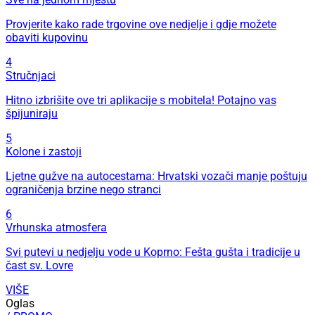
Provjerite kako rade trgovine ove nedjelje i gdje možete
obaviti kupovinu
4
Stručnjaci
Hitno izbrišite ove tri aplikacije s mobitela! Potajno vas
špijuniraju
5
Kolone i zastoji
Ljetne gužve na autocestama: Hrvatski vozači manje poštuju
ograničenja brzine nego stranci
6
Vrhunska atmosfera
Svi putevi u nedjelju vode u Koprno: Fešta gušta i tradicije u
čast sv. Lovre
VIŠE
Oglas