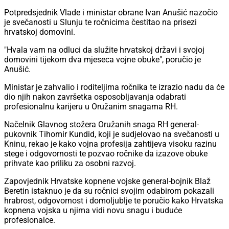
Potpredsjednik Vlade i ministar obrane Ivan Anušić nazočio
je svečanosti u Slunju te ročnicima čestitao na prisezi
hrvatskoj domovini.
"Hvala vam na odluci da služite hrvatskoj državi i svojoj
domovini tijekom dva mjeseca vojne obuke", poručio je
Anušić.
Ministar je zahvalio i roditeljima ročnika te izrazio nadu da će
dio njih nakon završetka osposobljavanja odabrati
profesionalnu karijeru u Oružanim snagama RH.
Načelnik Glavnog stožera Oružanih snaga RH general-
pukovnik Tihomir Kundid, koji je sudjelovao na svečanosti u
Kninu, rekao je kako vojna profesija zahtijeva visoku razinu
stege i odgovornosti te pozvao ročnike da izazove obuke
prihvate kao priliku za osobni razvoj.
Zapovjednik Hrvatske kopnene vojske general-bojnik Blaž
Beretin istaknuo je da su ročnici svojim odabirom pokazali
hrabrost, odgovornost i domoljublje te poručio kako Hrvatska
kopnena vojska u njima vidi novu snagu i buduće
profesionalce.