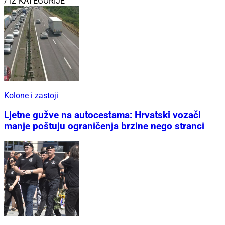
/ IZ KATEGORIJE
Kolone i zastoji
Ljetne gužve na autocestama: Hrvatski vozači
manje poštuju ograničenja brzine nego stranci