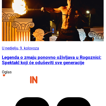
U nedjelju, 9. kolovoza
Legenda o zmaju ponovno oživljava u Rogoznici:
Spektakl koji će oduševiti sve generacije
Oglas