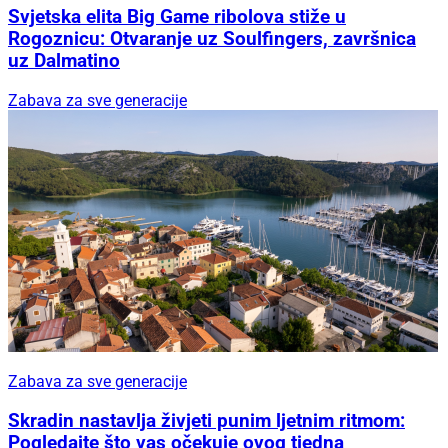
Svjetska elita Big Game ribolova stiže u
Rogoznicu: Otvaranje uz Soulfingers, završnica
uz Dalmatino
Zabava za sve generacije
Zabava za sve generacije
Skradin nastavlja živjeti punim ljetnim ritmom:
Pogledajte što vas očekuje ovog tjedna