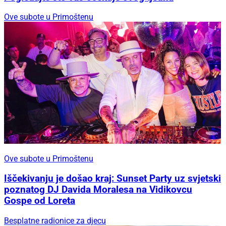
Ove subote u Primoštenu
Ove subote u Primoštenu
Iščekivanju je došao kraj: Sunset Party uz svjetski
poznatog DJ Davida Moralesa na Vidikovcu
Gospe od Loreta
Besplatne radionice za djecu