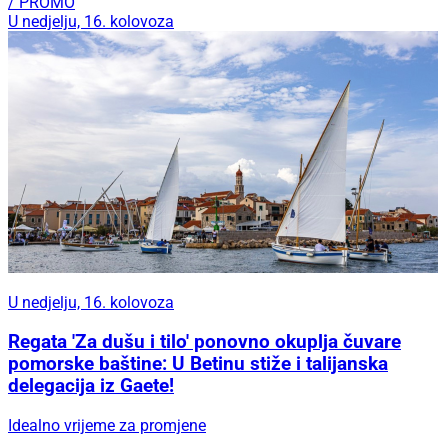
/ PROMO
U nedjelju, 16. kolovoza
U nedjelju, 16. kolovoza
Regata 'Za dušu i tilo' ponovno okuplja čuvare
pomorske baštine: U Betinu stiže i talijanska
delegacija iz Gaete!
Idealno vrijeme za promjene