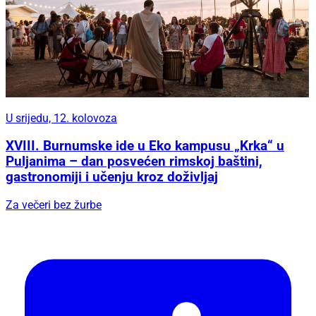
U srijedu, 12. kolovoza
XVIII. Burnumske ide u Eko kampusu „Krka“ u
Puljanima – dan posvećen rimskoj baštini,
gastronomiji i učenju kroz doživljaj
Za večeri bez žurbe