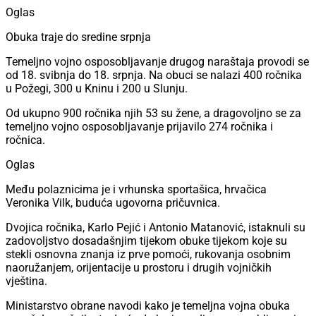
Oglas
Obuka traje do sredine srpnja
Temeljno vojno osposobljavanje drugog naraštaja provodi se
od 18. svibnja do 18. srpnja. Na obuci se nalazi 400 ročnika
u Požegi, 300 u Kninu i 200 u Slunju.
Od ukupno 900 ročnika njih 53 su žene, a dragovoljno se za
temeljno vojno osposobljavanje prijavilo 274 ročnika i
ročnica.
Oglas
Među polaznicima je i vrhunska sportašica, hrvačica
Veronika Vilk, buduća ugovorna pričuvnica.
Dvojica ročnika, Karlo Pejić i Antonio Matanović, istaknuli su
zadovoljstvo dosadašnjim tijekom obuke tijekom koje su
stekli osnovna znanja iz prve pomoći, rukovanja osobnim
naoružanjem, orijentacije u prostoru i drugih vojničkih
vještina.
Ministarstvo obrane navodi kako je temeljna vojna obuka