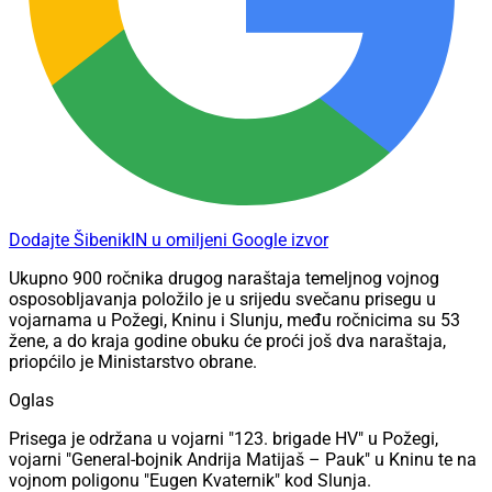
Dodajte ŠibenikIN u omiljeni Google izvor
Ukupno 900 ročnika drugog naraštaja temeljnog vojnog
osposobljavanja položilo je u srijedu svečanu prisegu u
vojarnama u Požegi, Kninu i Slunju, među ročnicima su 53
žene, a do kraja godine obuku će proći još dva naraštaja,
priopćilo je Ministarstvo obrane.
Oglas
Prisega je održana u vojarni "123. brigade HV" u Požegi,
vojarni "General-bojnik Andrija Matijaš – Pauk" u Kninu te na
vojnom poligonu "Eugen Kvaternik" kod Slunja.