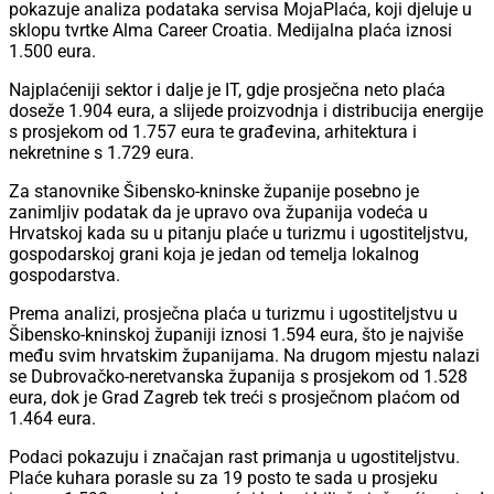
pokazuje analiza podataka servisa MojaPlaća, koji djeluje u
sklopu tvrtke Alma Career Croatia. Medijalna plaća iznosi
1.500 eura.
Najplaćeniji sektor i dalje je IT, gdje prosječna neto plaća
doseže 1.904 eura, a slijede proizvodnja i distribucija energije
s prosjekom od 1.757 eura te građevina, arhitektura i
nekretnine s 1.729 eura.
Za stanovnike Šibensko-kninske županije posebno je
zanimljiv podatak da je upravo ova županija vodeća u
Hrvatskoj kada su u pitanju plaće u turizmu i ugostiteljstvu,
gospodarskoj grani koja je jedan od temelja lokalnog
gospodarstva.
Prema analizi, prosječna plaća u turizmu i ugostiteljstvu u
Šibensko-kninskoj županiji iznosi 1.594 eura, što je najviše
među svim hrvatskim županijama. Na drugom mjestu nalazi
se Dubrovačko-neretvanska županija s prosjekom od 1.528
eura, dok je Grad Zagreb tek treći s prosječnom plaćom od
1.464 eura.
Podaci pokazuju i značajan rast primanja u ugostiteljstvu.
Plaće kuhara porasle su za 19 posto te sada u prosjeku