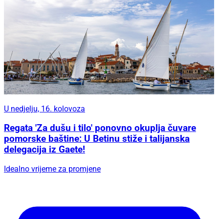
U nedjelju, 16. kolovoza
Regata 'Za dušu i tilo' ponovno okuplja čuvare
pomorske baštine: U Betinu stiže i talijanska
delegacija iz Gaete!
Idealno vrijeme za promjene