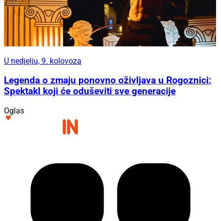
U nedjelju, 9. kolovoza
Legenda o zmaju ponovno oživljava u Rogoznici:
Spektakl koji će oduševiti sve generacije
Oglas