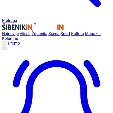
Pretraga
Najnovije
Vijesti
Županija
Scena
Sport
Kultura
Magazin
Kolumne
Promo