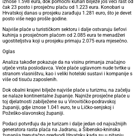
iznose 1.598 eura, dok pomoćni kuhari bilježe još veći rast od
čak 23 posto i prosječnu plaću od 1.223 eura. Konobari u
Hrvatskoj danas u prosjeku zarađuju 1.281 euro, što je devet
posto više nego prošle godine.
Najviše plaće u turističkom sektoru i dalje ostvaruju šefovi
kuhinja s prosječnom plaćom od 2.085 eura te menadžeri
ugostiteljstva koji u prosjeku primaju 2.075 eura mjesečno.
Oglas
Analiza također pokazuje da na visinu primanja značajno
utječe vrsta poslodavca. Veće plaće uglavnom nude tvrtke u
stranom vlasništvu, kao i veliki hotelski sustavi i kompanije s
više od tisuću zaposlenih.
Dok obalni krajevi bilježe najviše plaće u turizmu, na začelju
se nalaze kontinentalne županije. Najniže prosječne plaće u
toj djelatnosti zabilježene su u Virovitičko-podravskoj
županiji, gdje iznose 1.041 euro, te u Ličko-senjskoj i
Požeško-slavonskoj županiji.
Podaci potvrđuju da je turizam i dalje jedan od najvažnijih
generatora rasta plaća na Jadranu, a Šibensko-kninska
županija trenutačno predvodi Hrvatsku kada su u pitanju