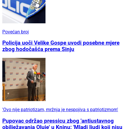
Povećan broj
Policija uoči Velike Gospe uvodi posebne mjere
zbog hodočašća prema Sinju
'Ovo nije patriotizam, mržnja je nespojiva s patriotizmom'
Pupovac održao pressicu zbog 'antiustavnog
obilježavanja Oluje' u Kninu: 'Mladi ljudi koji nisu