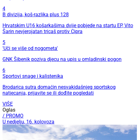
4
B divizija, koš-razlika plus 128
Hrvatskim U16 košarkašima dvije pobjede na startu EP, Vito
Šarin nevjerojatan tricaš protiv Cipra
5
'Uči se više od nogometa'
GNK Šibenik poziva djecu na upis u omladinski pogon
6
Sportovi snage i kalistenika
Brodarica sutra domaćin nesvakidašnjeg sportskog
natjecanja, prijavite se ili dođite pogledati
VIŠE
Oglas
/ PROMO
U nedjelju, 16. kolovoza