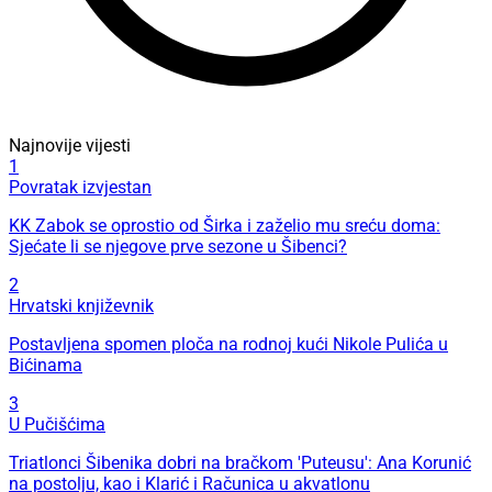
Najnovije vijesti
1
Povratak izvjestan
KK Zabok se oprostio od Širka i zaželio mu sreću doma:
Sjećate li se njegove prve sezone u Šibenci?
2
Hrvatski književnik
Postavljena spomen ploča na rodnoj kući Nikole Pulića u
Bićinama
3
U Pučišćima
Triatlonci Šibenika dobri na bračkom 'Puteusu': Ana Korunić
na postolju, kao i Klarić i Računica u akvatlonu