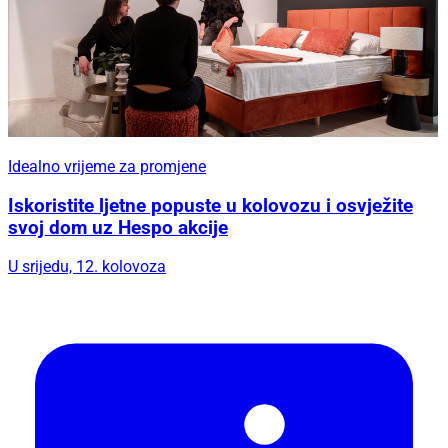
Idealno vrijeme za promjene
Iskoristite ljetne popuste u kolovozu i osvježite
svoj dom uz Hespo akcije
U srijedu, 12. kolovoza