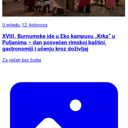
U srijedu, 12. kolovoza
XVIII. Burnumske ide u Eko kampusu „Krka“ u
Puljanima – dan posvećen rimskoj baštini,
gastronomiji i učenju kroz doživljaj
Za večeri bez žurbe