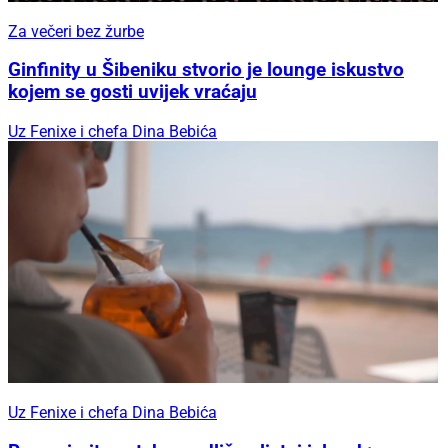
Za večeri bez žurbe
Ginfinity u Šibeniku stvorio je lounge iskustvo
kojem se gosti uvijek vraćaju
Uz Fenixe i chefa Dina Bebića
Uz Fenixe i chefa Dina Bebića