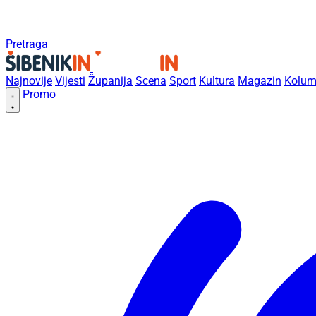
Pretraga
Najnovije
Vijesti
Županija
Scena
Sport
Kultura
Magazin
Kolum
Promo