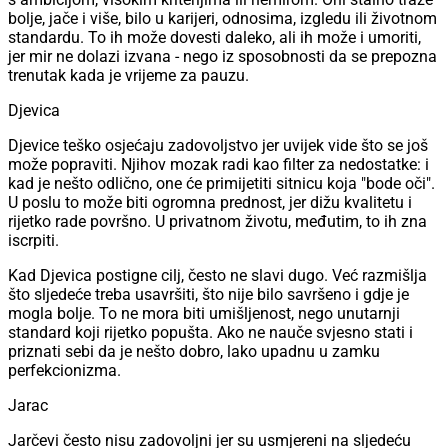
bolje, jače i više, bilo u karijeri, odnosima, izgledu ili životnom
standardu. To ih može dovesti daleko, ali ih može i umoriti,
jer mir ne dolazi izvana - nego iz sposobnosti da se prepozna
trenutak kada je vrijeme za pauzu.
Djevica
Djevice teško osjećaju zadovoljstvo jer uvijek vide što se još
može popraviti. Njihov mozak radi kao filter za nedostatke: i
kad je nešto odlično, one će primijetiti sitnicu koja "bode oči".
U poslu to može biti ogromna prednost, jer dižu kvalitetu i
rijetko rade površno. U privatnom životu, međutim, to ih zna
iscrpiti.
Kad Djevica postigne cilj, često ne slavi dugo. Već razmišlja
što sljedeće treba usavršiti, što nije bilo savršeno i gdje je
mogla bolje. To ne mora biti umišljenost, nego unutarnji
standard koji rijetko popušta. Ako ne nauče svjesno stati i
priznati sebi da je nešto dobro, lako upadnu u zamku
perfekcionizma.
Jarac
Jarčevi često nisu zadovoljni jer su usmjereni na sljedeću