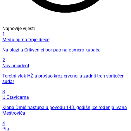
Najnovije vijesti
1
Među njima troje djece
Na plaži u Crikvenici bor pao na osmero kupača
2
Novi incident
Teretni vlak HŽ-a prošao kroz crveno, u zadnji tren spriječen
sudar
3
U Otavicama
Klapa Drniš nastupa u povodu 143. godišnjice rođenja Ivana
Meštrovića
4
Pia