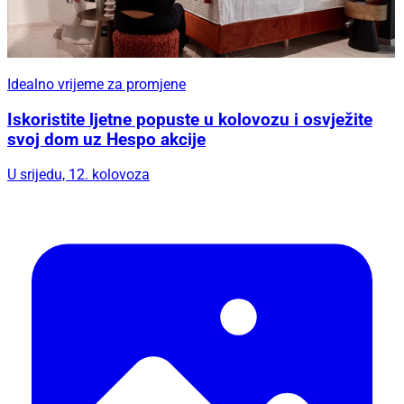
Idealno vrijeme za promjene
Iskoristite ljetne popuste u kolovozu i osvježite
svoj dom uz Hespo akcije
U srijedu, 12. kolovoza