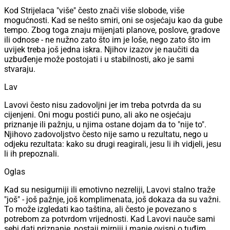
Kod Strijelaca "više" često znači više slobode, više
mogućnosti. Kad se nešto smiri, oni se osjećaju kao da gube
tempo. Zbog toga znaju mijenjati planove, poslove, gradove
ili odnose - ne nužno zato što im je loše, nego zato što im
uvijek treba još jedna iskra. Njihov izazov je naučiti da
uzbuđenje može postojati i u stabilnosti, ako je sami
stvaraju.
Lav
Lavovi često nisu zadovoljni jer im treba potvrda da su
cijenjeni. Oni mogu postići puno, ali ako ne osjećaju
priznanje ili pažnju, u njima ostane dojam da to "nije to".
Njihovo zadovoljstvo često nije samo u rezultatu, nego u
odjeku rezultata: kako su drugi reagirali, jesu li ih vidjeli, jesu
li ih prepoznali.
Oglas
Kad su nesigurniji ili emotivno nezreliji, Lavovi stalno traže
"još" - još pažnje, još komplimenata, još dokaza da su važni.
To može izgledati kao taština, ali često je povezano s
potrebom za potvrdom vrijednosti. Kad Lavovi nauče sami
sebi dati priznanje, postaji mirniji i manje ovisni o tuđim