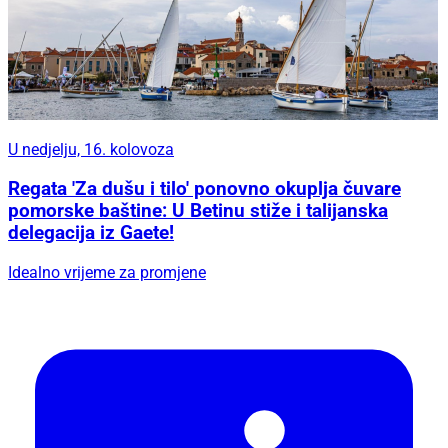
U nedjelju, 16. kolovoza
Regata 'Za dušu i tilo' ponovno okuplja čuvare
pomorske baštine: U Betinu stiže i talijanska
delegacija iz Gaete!
Idealno vrijeme za promjene