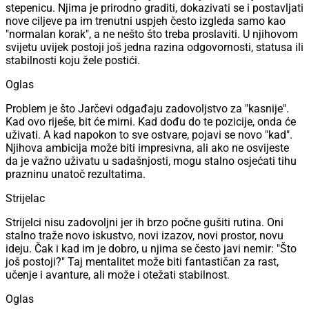
stepenicu. Njima je prirodno graditi, dokazivati se i postavljati
nove ciljeve pa im trenutni uspjeh često izgleda samo kao
"normalan korak", a ne nešto što treba proslaviti. U njihovom
svijetu uvijek postoji još jedna razina odgovornosti, statusa ili
stabilnosti koju žele postići.
Oglas
Problem je što Jarčevi odgađaju zadovoljstvo za "kasnije".
Kad ovo riješe, bit će mirni. Kad dođu do te pozicije, onda će
uživati. A kad napokon to sve ostvare, pojavi se novo "kad".
Njihova ambicija može biti impresivna, ali ako ne osvijeste
da je važno uživatu u sadašnjosti, mogu stalno osjećati tihu
prazninu unatoč rezultatima.
Strijelac
Strijelci nisu zadovoljni jer ih brzo počne gušiti rutina. Oni
stalno traže novo iskustvo, novi izazov, novi prostor, novu
ideju. Čak i kad im je dobro, u njima se često javi nemir: "Što
još postoji?" Taj mentalitet može biti fantastičan za rast,
učenje i avanture, ali može i otežati stabilnost.
Oglas