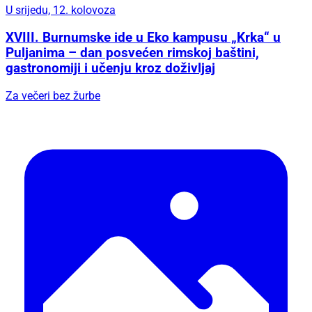
U srijedu, 12. kolovoza
XVIII. Burnumske ide u Eko kampusu „Krka“ u
Puljanima – dan posvećen rimskoj baštini,
gastronomiji i učenju kroz doživljaj
Za večeri bez žurbe