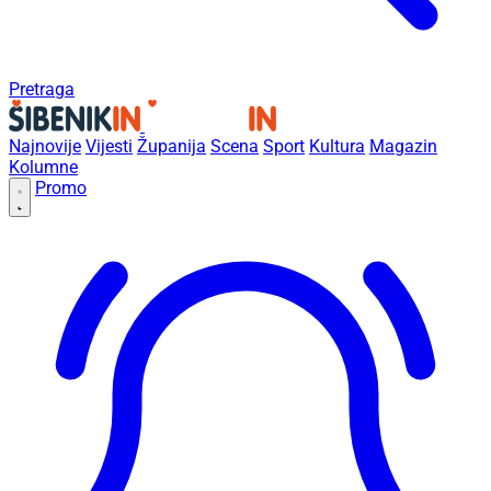
Pretraga
Najnovije
Vijesti
Županija
Scena
Sport
Kultura
Magazin
Kolumne
Promo