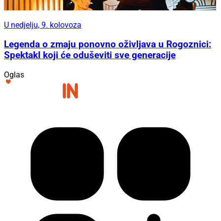
U nedjelju, 9. kolovoza
Legenda o zmaju ponovno oživljava u Rogoznici:
Spektakl koji će oduševiti sve generacije
Oglas