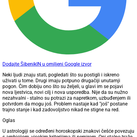
Dodajte ŠibenikIN u omiljeni Google izvor
Neki ljudi znaju stati, pogledati što su postigli i iskreno
uživati u tome. Drugi imaju potpuno drugačiji unutarnji
pogon. Čim dobiju ono što su željeli, u glavi im se pojavi
nova ljestvica, novi cilj i nova usporedba. Nije da su nužno
nezahvalni - stalno su potrazi za napretkom, uzbuđenjem ili
potvrdom da mogu još. Problem nastaje kad "još" postane
trajno stanje i kad zadovoljstvo nikad ne stigne na red.
Oglas
U astrologiji se određeni horoskopski znakovi češće povezuju
s ambicijom, visokim kriterijima ili nemirom. Oni stalno traže