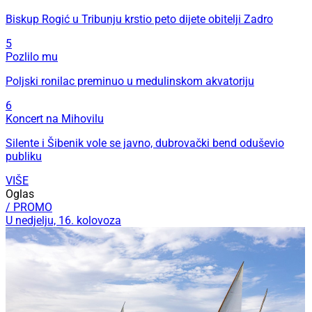
Biskup Rogić u Tribunju krstio peto dijete obitelji Zadro
5
Pozlilo mu
Poljski ronilac preminuo u medulinskom akvatoriju
6
Koncert na Mihovilu
Silente i Šibenik vole se javno, dubrovački bend oduševio
publiku
VIŠE
Oglas
/ PROMO
U nedjelju, 16. kolovoza