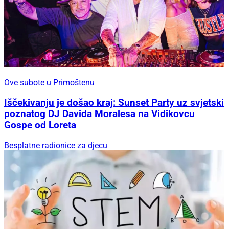
Ove subote u Primoštenu
Iščekivanju je došao kraj: Sunset Party uz svjetski
poznatog DJ Davida Moralesa na Vidikovcu
Gospe od Loreta
Besplatne radionice za djecu