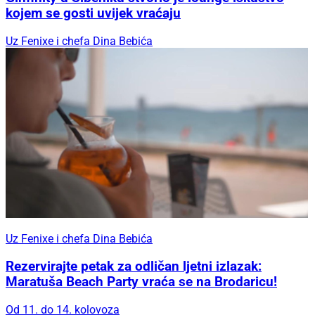
kojem se gosti uvijek vraćaju
Uz Fenixe i chefa Dina Bebića
Uz Fenixe i chefa Dina Bebića
Rezervirajte petak za odličan ljetni izlazak:
Maratuša Beach Party vraća se na Brodaricu!
Od 11. do 14. kolovoza