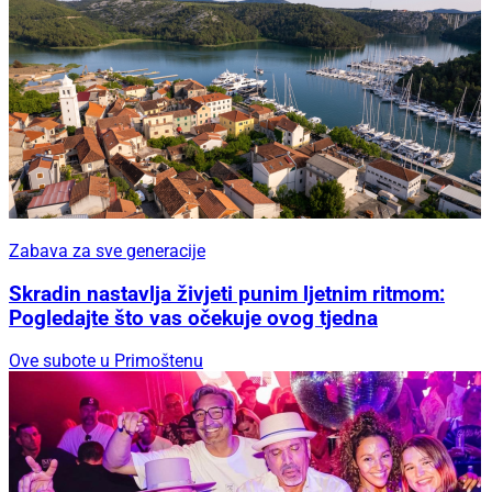
Zabava za sve generacije
Skradin nastavlja živjeti punim ljetnim ritmom:
Pogledajte što vas očekuje ovog tjedna
Ove subote u Primoštenu