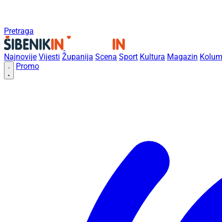
Pretraga
Najnovije
Vijesti
Županija
Scena
Sport
Kultura
Magazin
Kolum
Promo