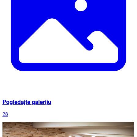
Pogledajte galeriju
28