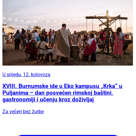
U srijedu, 12. kolovoza
XVIII. Burnumske ide u Eko kampusu „Krka“ u
Puljanima – dan posvećen rimskoj baštini,
gastronomiji i učenju kroz doživljaj
Za večeri bez žurbe