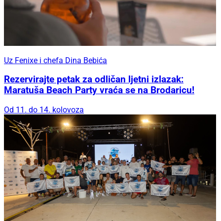
Uz Fenixe i chefa Dina Bebića
Rezervirajte petak za odličan ljetni izlazak:
Maratuša Beach Party vraća se na Brodaricu!
Od 11. do 14. kolovoza