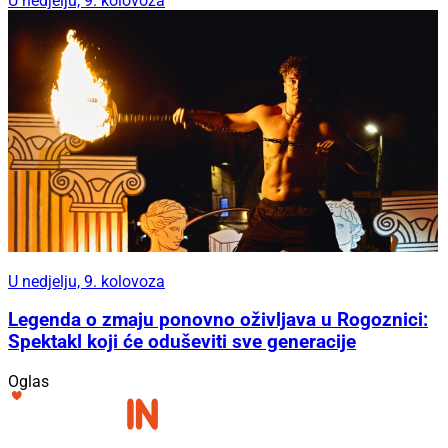
U nedjelju, 9. kolovoza
U nedjelju, 9. kolovoza
Legenda o zmaju ponovno oživljava u Rogoznici:
Spektakl koji će oduševiti sve generacije
Oglas