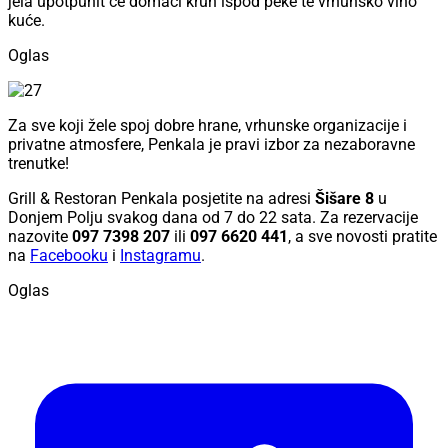
jela upotpunit će domaći kruh ispod peke te vrhunsko vino
kuće.
Oglas
Za sve koji žele spoj dobre hrane, vrhunske organizacije i
privatne atmosfere, Penkala je pravi izbor za nezaboravne
trenutke!
Grill & Restoran Penkala posjetite na adresi
Šišare 8
u
Donjem Polju svakog dana od 7 do 22 sata. Za rezervacije
nazovite
097 7398 207
ili
097 6620 441
, a sve novosti pratite
na
Facebooku
i
Instagramu
.
Oglas