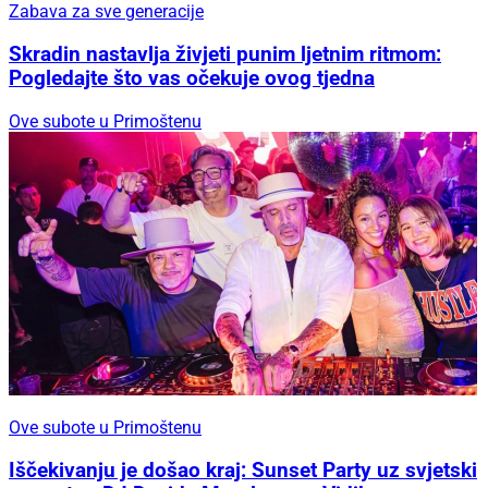
Zabava za sve generacije
Skradin nastavlja živjeti punim ljetnim ritmom:
Pogledajte što vas očekuje ovog tjedna
Ove subote u Primoštenu
Ove subote u Primoštenu
Iščekivanju je došao kraj: Sunset Party uz svjetski