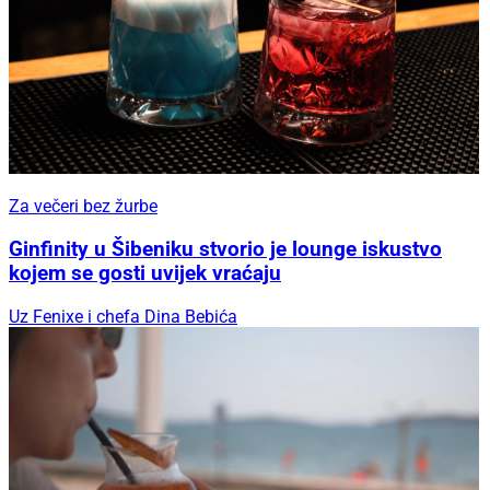
Za večeri bez žurbe
Ginfinity u Šibeniku stvorio je lounge iskustvo
kojem se gosti uvijek vraćaju
Uz Fenixe i chefa Dina Bebića