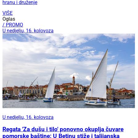
hranu i druženje
VIŠE
Oglas
/ PROMO
U nedjelju, 16. kolovoza
U nedjelju, 16. kolovoza
Regata 'Za dušu i tilo' ponovno okuplja čuvare
pomorske baštine: U Betinu stiže i talijanska