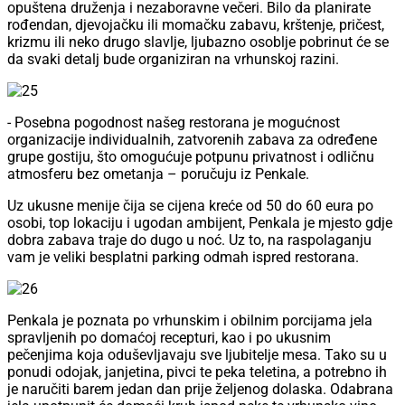
opuštena druženja i nezaboravne večeri. Bilo da planirate
rođendan, djevojačku ili momačku zabavu, krštenje, pričest,
krizmu ili neko drugo slavlje, ljubazno osoblje pobrinut će se
da svaki detalj bude organiziran na vrhunskoj razini.
- Posebna pogodnost našeg restorana je mogućnost
organizacije individualnih, zatvorenih zabava za određene
grupe gostiju, što omogućuje potpunu privatnost i odličnu
atmosferu bez ometanja – poručuju iz Penkale.
Uz ukusne menije čija se cijena kreće od 50 do 60 eura po
osobi, top lokaciju i ugodan ambijent, Penkala je mjesto gdje
dobra zabava traje do dugo u noć. Uz to, na raspolaganju
vam je veliki besplatni parking odmah ispred restorana.
Penkala je poznata po vrhunskim i obilnim porcijama jela
spravljenih po domaćoj recepturi, kao i po ukusnim
pečenjima koja oduševljavaju sve ljubitelje mesa. Tako su u
ponudi odojak, janjetina, pivci te peka teletina, a potrebno ih
je naručiti barem jedan dan prije željenog dolaska. Odabrana