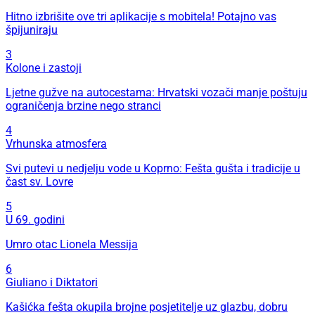
Hitno izbrišite ove tri aplikacije s mobitela! Potajno vas
špijuniraju
3
Kolone i zastoji
Ljetne gužve na autocestama: Hrvatski vozači manje poštuju
ograničenja brzine nego stranci
4
Vrhunska atmosfera
Svi putevi u nedjelju vode u Koprno: Fešta gušta i tradicije u
čast sv. Lovre
5
U 69. godini
Umro otac Lionela Messija
6
Giuliano i Diktatori
Kašićka fešta okupila brojne posjetitelje uz glazbu, dobru