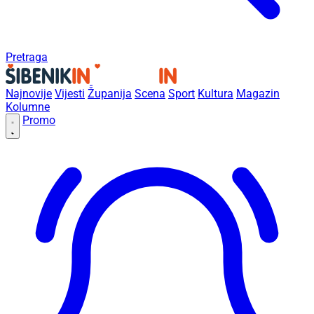
Pretraga
Najnovije
Vijesti
Županija
Scena
Sport
Kultura
Magazin
Kolumne
Promo