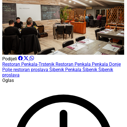
Podijeli
Restoran Penkala-Trstenik
Restoran Penkala
Penkala Donje
Polje
restoran proslava Šibenik
Penkala Šibenik
Šibenik
proslava
Oglas