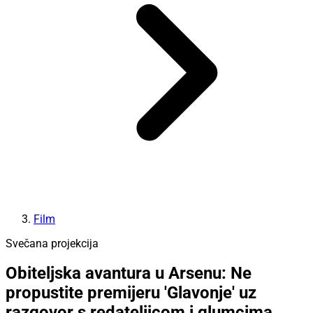
Film
Svečana projekcija
Obiteljska avantura u Arsenu: Ne
propustite premijeru 'Glavonje' uz
razgovor s redateljicom i glumcima