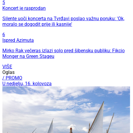
5
Koncert je rasprodan
Silente uoči koncerta na Tvrđavi poslao važnu poruku: 'Ok,
moralo se dogodit prije ili kasnije'
6
Ispred Azimuta
Mirko Rak večeras izlazi solo pred šibensku publiku: Fikcio
Monger na Green Stageu
VIŠE
Oglas
/ PROMO
U nedjelju, 16. kolovoza