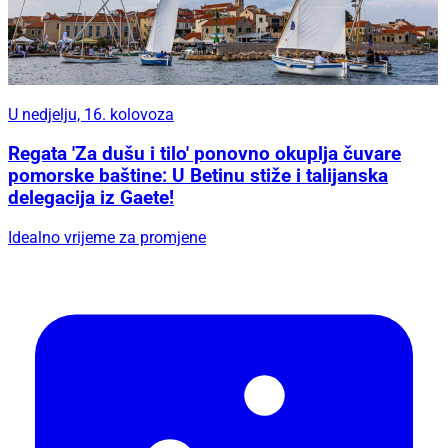
U nedjelju, 16. kolovoza
Regata 'Za dušu i tilo' ponovno okuplja čuvare
pomorske baštine: U Betinu stiže i talijanska
delegacija iz Gaete!
Idealno vrijeme za promjene