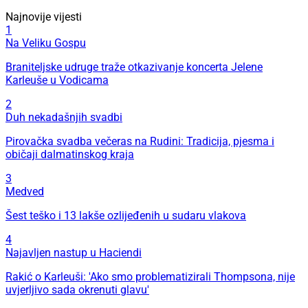
Najnovije vijesti
1
Na Veliku Gospu
Braniteljske udruge traže otkazivanje koncerta Jelene
Karleuše u Vodicama
2
Duh nekadašnjih svadbi
Pirovačka svadba večeras na Rudini: Tradicija, pjesma i
običaji dalmatinskog kraja
3
Medved
Šest teško i 13 lakše ozlijeđenih u sudaru vlakova
4
Najavljen nastup u Haciendi
Rakić o Karleuši: 'Ako smo problematizirali Thompsona, nije
uvjerljivo sada okrenuti glavu'