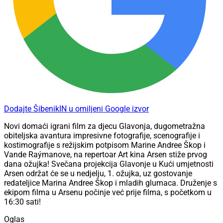
Dodajte ŠibenikIN u omiljeni Google izvor
Novi domaći igrani film za djecu Glavonja, dugometražna
obiteljska avantura impresivne fotografije, scenografije i
kostimografije s režijskim potpisom Marine Andree Škop i
Vande Raýmanove, na repertoar Art kina Arsen stiže prvog
dana ožujka! Svečana projekcija Glavonje u Kući umjetnosti
Arsen održat će se u nedjelju, 1. ožujka, uz gostovanje
redateljice Marina Andree Škop i mladih glumaca. Druženje s
ekipom filma u Arsenu počinje već prije filma, s početkom u
16:30 sati!
Oglas