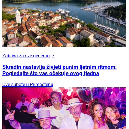
Zabava za sve generacije
Skradin nastavlja živjeti punim ljetnim ritmom:
Pogledajte što vas očekuje ovog tjedna
Ove subote u Primoštenu