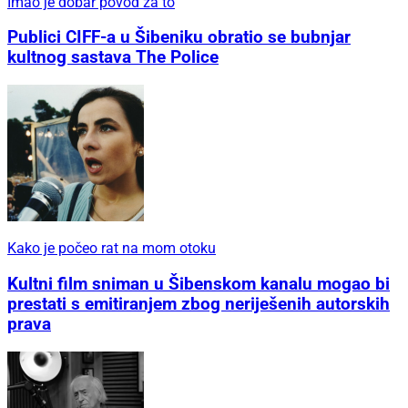
Imao je dobar povod za to
Publici CIFF-a u Šibeniku obratio se bubnjar
kultnog sastava The Police
Kako je počeo rat na mom otoku
Kultni film sniman u Šibenskom kanalu mogao bi
prestati s emitiranjem zbog neriješenih autorskih
prava