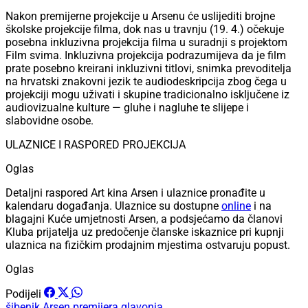
Nakon premijerne projekcije u Arsenu će uslijediti brojne
školske projekcije filma, dok nas u travnju (19. 4.) očekuje
posebna inkluzivna projekcija filma u suradnji s projektom
Film svima. Inkluzivna projekcija podrazumijeva da je film
prate posebno kreirani inkluzivni titlovi, snimka prevoditelja
na hrvatski znakovni jezik te audiodeskripcija zbog čega u
projekciji mogu uživati i skupine tradicionalno isključene iz
audiovizualne kulture — gluhe i nagluhe te slijepe i
slabovidne osobe.
ULAZNICE I RASPORED PROJEKCIJA
Oglas
Detaljni raspored Art kina Arsen i ulaznice pronađite u
kalendaru događanja. Ulaznice su dostupne
online
i na
blagajni Kuće umjetnosti Arsen, a podsjećamo da članovi
Kluba prijatelja uz predočenje članske iskaznice pri kupnji
ulaznica na fizičkim prodajnim mjestima ostvaruju popust.
Oglas
Podijeli
šibenik
Arsen
premijera
glavonja