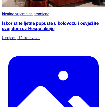
Idealno vrijeme za promjene
Iskoristite ljetne popuste u kolovozu i osvježite
svoj dom uz Hespo akcije
U srijedu, 12. kolovoza