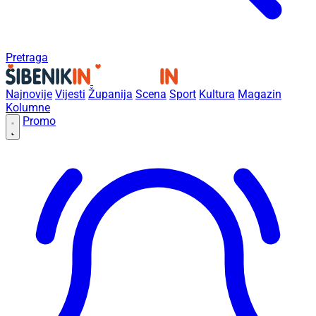
Pretraga
Najnovije
Vijesti
Županija
Scena
Sport
Kultura
Magazin
Kolumne
Promo