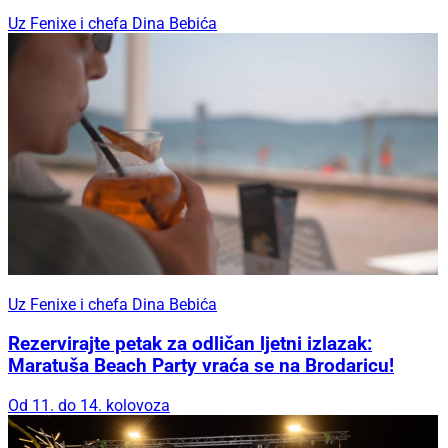
Uz Fenixe i chefa Dina Bebića
Uz Fenixe i chefa Dina Bebića
Rezervirajte petak za odličan ljetni izlazak:
Maratuša Beach Party vraća se na Brodaricu!
Od 11. do 14. kolovoza