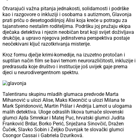
Otvarajući važna pitanja jednakosti, solidarnosti i podrške
kao i razgovore o inkluziji i osobama s autizmom, Glavonja
prati priču o desetogodišnjoj Alisi koja kreće u potragu za
tajanstveno nestalim roditeljima. Podršku joj pružaju ekipa
dječaka detektiva i njezin neobičan brat koji svijet doživljava
drukčije, a upravo njegova jedinstvena perspektiva postaje
neočekivani ključ razotkrivanja misterije.
Kroz formu dječje krimi-komedije, na izuzetno protočan i
suptilan način film se bavi temom neurorazličitosti, inkluzije i
predrasuda koje društvo i institucije još uvijek gaje prema
djeci u neurodivergentnom spektru.
Talentiranu skupinu mladih glumaca predvode Marta
Mihanović u ulozi Alise, Maks Kleončić u ulozi Milana te
Mark Spiridonović, Martin Pišlar i Andrija Lamot u ulogama
malih detektiva. Uloge odraslih likova tumače slovenski
glumci Ajda Smrekar i Matej Puc, hrvatski glumci Judita
Franković Brdar, Borko Perić, Snježana Sinovčić, Dražen
Čuček, Slavko Sobin i Željko Duvnjak te slovački glumci
Csongor Cassai i Gabriela Dzuríková.