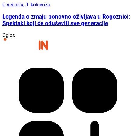
U nedjelju, 9. kolovoza
Legenda o zmaju ponovno oživljava u Rogoznici:
Spektakl koji će oduševiti sve generacije
Oglas