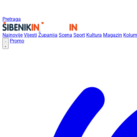
Pretraga
Najnovije
Vijesti
Županija
Scena
Sport
Kultura
Magazin
Kolum
Promo