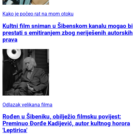
Kako je počeo rat na mom otoku
Kultni film sniman u Šibenskom kanalu mogao bi
prestati s emitiranjem zbog neriješenih autorskih
prava
Odlazak velikana filma
Rođen u Šibeniku, obilježio filmsku povijest:
Preminuo Đorđe Kadijević, autor kultnog horora
'Leptirica'