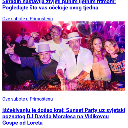
Skradin nastavlja živjeti punim ljetnim ritmom:
Pogledajte što vas očekuje ovog tjedna
Ove subote u Primoštenu
Ove subote u Primoštenu
Iščekivanju je došao kraj: Sunset Party uz svjetski
poznatog DJ Davida Moralesa na Vidikovcu
Gospe od Loreta