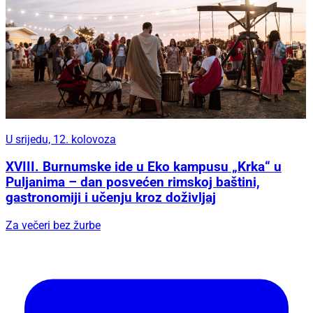
U srijedu, 12. kolovoza
XVIII. Burnumske ide u Eko kampusu „Krka“ u
Puljanima – dan posvećen rimskoj baštini,
gastronomiji i učenju kroz doživljaj
Za večeri bez žurbe