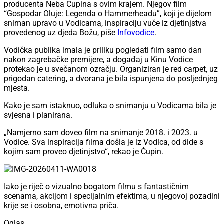
producenta Neba Čupina s ovim krajem. Njegov film
“Gospodar Oluje: Legenda o Hammerheadu”, koji je dijelom
sniman upravo u Vodicama, inspiraciju vuče iz djetinjstva
provedenog uz djeda Božu, piše
Infovodice
.
Vodička publika imala je priliku pogledati film samo dan
nakon zagrebačke premijere, a događaj u Kinu Vodice
protekao je u svečanom ozračju. Organiziran je red carpet, uz
prigodan catering, a dvorana je bila ispunjena do posljednjeg
mjesta.
Kako je sam istaknuo, odluka o snimanju u Vodicama bila je
svjesna i planirana.
„Namjerno sam doveo film na snimanje 2018. i 2023. u
Vodice. Sva inspiracija filma došla je iz Vodica, od dide s
kojim sam proveo djetinjstvo“, rekao je Čupin.
Iako je riječ o vizualno bogatom filmu s fantastičnim
scenama, akcijom i specijalnim efektima, u njegovoj pozadini
krije se i osobna, emotivna priča.
Oglas