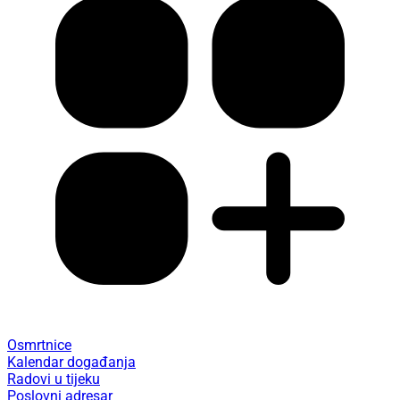
Osmrtnice
Kalendar događanja
Radovi u tijeku
Poslovni adresar