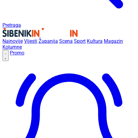
Pretraga
Najnovije
Vijesti
Županija
Scena
Sport
Kultura
Magazin
Kolumne
Promo