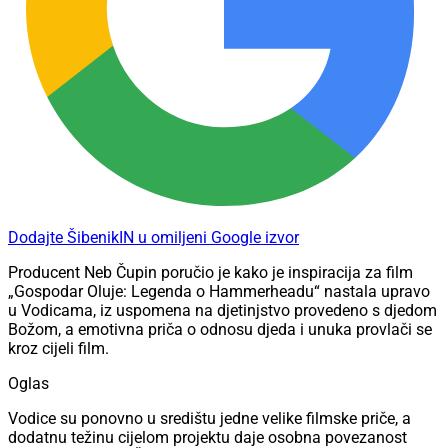
Dodajte ŠibenikIN u omiljeni Google izvor
Producent Neb Čupin poručio je kako je inspiracija za film
„Gospodar Oluje: Legenda o Hammerheadu“ nastala upravo
u Vodicama, iz uspomena na djetinjstvo provedeno s djedom
Božom, a emotivna priča o odnosu djeda i unuka provlači se
kroz cijeli film.
Oglas
Vodice su ponovno u središtu jedne velike filmske priče, a
dodatnu težinu cijelom projektu daje osobna povezanost