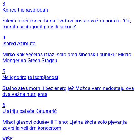
3
Koncert je rasprodan
Silente uoči koncerta na Tvrđavi poslao važnu poruku: 'Ok,
moralo se dogodit prije ili kasnije'
4
Ispred Azimuta
Mirko Rak večeras izlazi solo pred šibensku publiku: Fikcio
Monger na Green Stageu
5
Ne ignorirajte iscrpljenost
Stalno ste umorni i bez energije? Možda vam nedostaju ova
dva važna nutrijenta
6
U atriju palače Katunarić
Mladi glasovi oduševili Tisno: Ljetna škola solo pjevanja
završila velikim koncertom
VIŠE