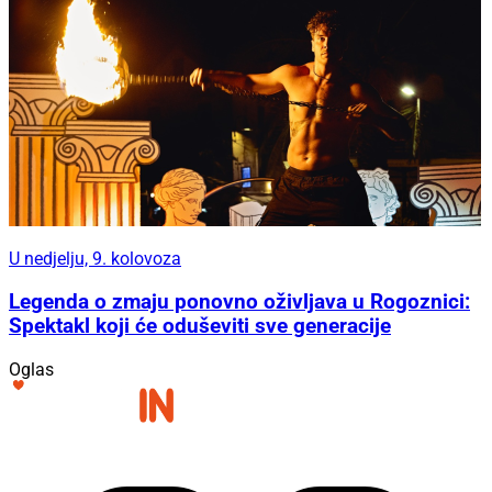
U nedjelju, 9. kolovoza
Legenda o zmaju ponovno oživljava u Rogoznici:
Spektakl koji će oduševiti sve generacije
Oglas