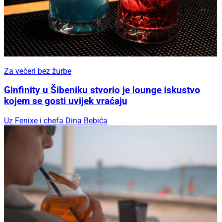
Za večeri bez žurbe
Ginfinity u Šibeniku stvorio je lounge iskustvo
kojem se gosti uvijek vraćaju
Uz Fenixe i chefa Dina Bebića