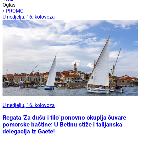
Oglas
/ PROMO
U nedjelju, 16. kolovoza
U nedjelju, 16. kolovoza
Regata 'Za dušu i tilo' ponovno okuplja čuvare
pomorske baštine: U Betinu stiže i talijanska
delegacija iz Gaete!