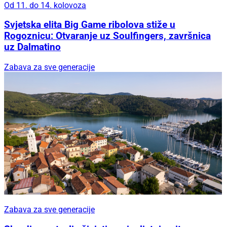
Od 11. do 14. kolovoza
Svjetska elita Big Game ribolova stiže u
Rogoznicu: Otvaranje uz Soulfingers, završnica
uz Dalmatino
Zabava za sve generacije
Zabava za sve generacije