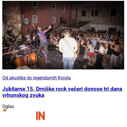
Od akustike do legendarnih Kojota
Jubilarne 15. Drniške rock večeri donose tri dana
vrhunskog zvuka
Oglas