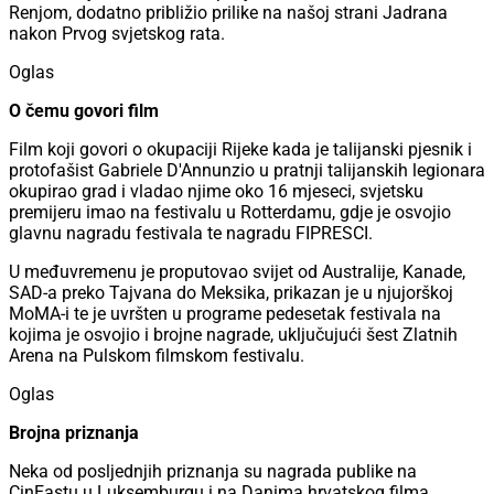
Renjom, dodatno približio prilike na našoj strani Jadrana
nakon Prvog svjetskog rata.
Oglas
O čemu govori film
Film koji govori o okupaciji Rijeke kada je talijanski pjesnik i
protofašist Gabriele D'Annunzio u pratnji talijanskih legionara
okupirao grad i vladao njime oko 16 mjeseci, svjetsku
premijeru imao na festivalu u Rotterdamu, gdje je osvojio
glavnu nagradu festivala te nagradu FIPRESCI.
U međuvremenu je proputovao svijet od Australije, Kanade,
SAD-a preko Tajvana do Meksika, prikazan je u njujorškoj
MoMA-i te je uvršten u programe pedesetak festivala na
kojima je osvojio i brojne nagrade, uključujući šest Zlatnih
Arena na Pulskom filmskom festivalu.
Oglas
Brojna priznanja
Neka od posljednjih priznanja su nagrada publike na
CinEastu u Luksemburgu i na Danima hrvatskog filma,