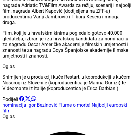
nagrada Adriatic TV&Film Awards za režiju, scenarij i najbolji
film, nagrada Albert Kapović (dodijeljena na ZFF-u)
producentima Vanji Jambrović i Tiboru Keseru i mnoga
druga.
Film, koji je u hrvatskim kinima pogledalo gotovo 40.000
gledatelja, izbran je i za hrvatskog kandidata za nominaciju
za nagradu Oscar Američke akademije filmskih umjetnosti i
znanosti te za nagradu Goya Španjolske akademije filmske
umjetnosti i znanosti.
Oglas
Snimljen je u produkciji kuće Restart, u koprodukciji s kućom
Nosorogi iz Slovenije (koproducentica je Marina Gumzi) te
Videomante iz Italije (koproducentica je Erica Barbiani).
Podijeli
nominacija
Igor Bezinović
Fiume o morte!
Najbolji europski
film
Oglas