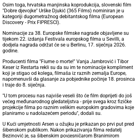
Osim toga, hrvatska manjinska koprodukcija, slovenski film
"Dobre djevojke" Urške Djukić (365 Films) nominiran je u
kategoriji dugometražnog debitantskog filma (European
Discovery - Prix FIPRESCI).
Nominacije za 38. Europske filmske nagrade objavljene su
tijekom 22. izdanja Festivala europskog filma u Sevilli, a
dodjela nagrada održat će se u Berlinu, 17. siječnja 2026.
godine.
Producenti filma "Fiume o morte!" Vanja Jambrović i Tibor
Keser iz Restarta rekli su da su im te nominacije kompliment
koji je stigao od kolega, filmaša iz raznih zemalja Europe,
napomenuvši da glasanje za pobjednike počinje 18. prosinca
i traje do 8. siječnja.
"U tom procesu nas najviše veseli što će film doprijeti do još
većeg međunarodnog gledateljstva - prije svega kroz fizičke
projekcije filma po raznim velikim europskim gradovima koje
planiramo u nadolazećem periodu", dodali su.
U Kući umjetnosti Arsen u ožujku je prikazan po prvi put pred
šibenskom publikom. Nakon prikazivanja filma redatelj
Bezinović je, sa šibenskim povjesničarom Branimirom