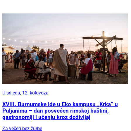
U srijedu, 12. kolovoza
XVIII. Burnumske ide u Eko kampusu „Krka“ u
Puljanima – dan posvećen rimskoj baštini,
gastronomiji i učenju kroz doživljaj
Za večeri bez žurbe