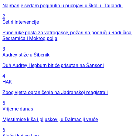
Najmanje sedam poginulih u pucnjavi u školi u Tajlandu
2
Četiri intervencije
Pune ruke posla za vatrogasce, požari na području Radučića,
Sedramića i Mokrog polja
3
Audrey stiže u Šibenik
Duh Audrey Hepburn bit će prisutan na Šansoni
4
HAK
Zbog vjetra ograničenja na Jadranskoj magistrali
5
Vrijeme danas
Mjestimice kiša i pljuskovi, u Dalmaciji vruće
6
Slučaj kujice Lou