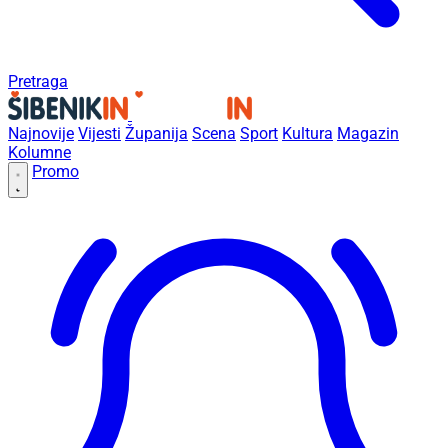
Pretraga
Najnovije
Vijesti
Županija
Scena
Sport
Kultura
Magazin
Kolumne
Promo