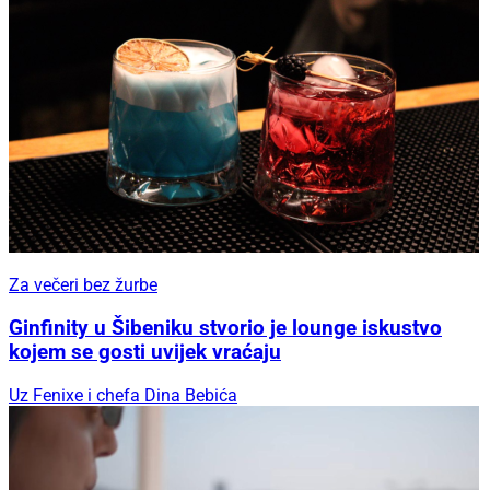
Za večeri bez žurbe
Ginfinity u Šibeniku stvorio je lounge iskustvo
kojem se gosti uvijek vraćaju
Uz Fenixe i chefa Dina Bebića