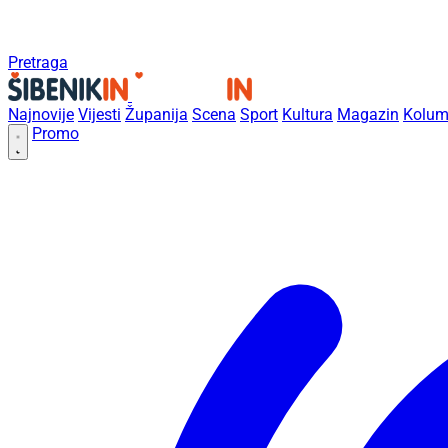
Pretraga
Najnovije
Vijesti
Županija
Scena
Sport
Kultura
Magazin
Kolum
Promo