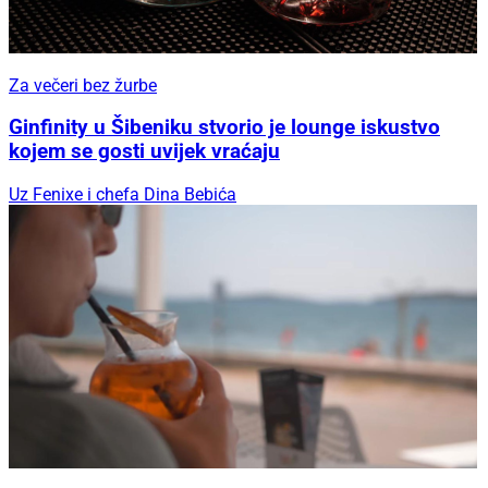
Za večeri bez žurbe
Ginfinity u Šibeniku stvorio je lounge iskustvo
kojem se gosti uvijek vraćaju
Uz Fenixe i chefa Dina Bebića