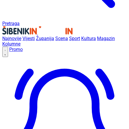
Pretraga
Najnovije
Vijesti
Županija
Scena
Sport
Kultura
Magazin
Kolumne
Promo