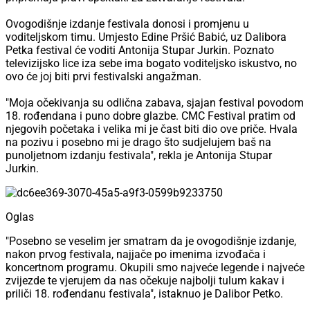
Ovogodišnje izdanje festivala donosi i promjenu u
voditeljskom timu. Umjesto Edine Pršić Babić, uz Dalibora
Petka festival će voditi Antonija Stupar Jurkin. Poznato
televizijsko lice iza sebe ima bogato voditeljsko iskustvo, no
ovo će joj biti prvi festivalski angažman.
"Moja očekivanja su odlična zabava, sjajan festival povodom
18. rođendana i puno dobre glazbe. CMC Festival pratim od
njegovih početaka i velika mi je čast biti dio ove priče. Hvala
na pozivu i posebno mi je drago što sudjelujem baš na
punoljetnom izdanju festivala", rekla je Antonija Stupar
Jurkin.
Oglas
"Posebno se veselim jer smatram da je ovogodišnje izdanje,
nakon prvog festivala, najjače po imenima izvođača i
koncertnom programu. Okupili smo najveće legende i najveće
zvijezde te vjerujem da nas očekuje najbolji tulum kakav i
priliči 18. rođendanu festivala", istaknuo je Dalibor Petko.