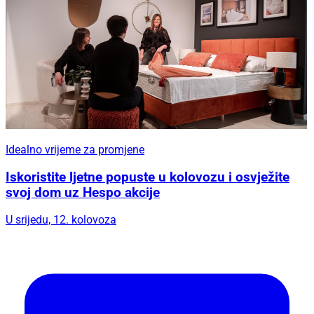
Idealno vrijeme za promjene
Iskoristite ljetne popuste u kolovozu i osvježite
svoj dom uz Hespo akcije
U srijedu, 12. kolovoza