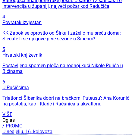
Vatrogasci imali pune ruke posla: U samo 12 sati čak 10
intervencija u županiji, najveći požar kod Radučića
4
Povratak izvjestan
KK Zabok se oprostio od Širka i zaželio mu sreću doma:
Sjećate li se njegove prve sezone u Šibenci?
5
Hrvatski književnik
Postavljena spomen ploča na rodnoj kući Nikole Pulića u
Bićinama
6
U Pučišćima
Triatlonci Šibenika dobri na bračkom 'Puteusu': Ana Korunić
na postolju, kao i Klarić i Računica u akvatlonu
VIŠE
Oglas
/ PROMO
U nedjelju, 16. kolovoza