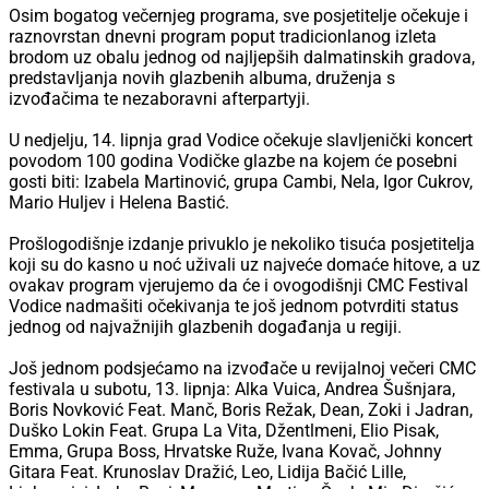
Osim bogatog večernjeg programa, sve posjetitelje očekuje i
raznovrstan dnevni program poput tradicionlanog izleta
brodom uz obalu jednog od najljepših dalmatinskih gradova,
predstavljanja novih glazbenih albuma, druženja s
izvođačima te nezaboravni afterpartyji.
U nedjelju, 14. lipnja grad Vodice očekuje slavljenički koncert
povodom 100 godina Vodičke glazbe na kojem će posebni
gosti biti: Izabela Martinović, grupa Cambi, Nela, Igor Cukrov,
Mario Huljev i Helena Bastić.
Prošlogodišnje izdanje privuklo je nekoliko tisuća posjetitelja
koji su do kasno u noć uživali uz najveće domaće hitove, a uz
ovakav program vjerujemo da će i ovogodišnji CMC Festival
Vodice nadmašiti očekivanja te još jednom potvrditi status
jednog od najvažnijih glazbenih događanja u regiji.
Još jednom podsjećamo na izvođače u revijalnoj večeri CMC
festivala u subotu, 13. lipnja: Alka Vuica, Andrea Šušnjara,
Boris Novković Feat. Manč, Boris Režak, Dean, Zoki i Jadran,
Duško Lokin Feat. Grupa La Vita, Džentlmeni, Elio Pisak,
Emma, Grupa Boss, Hrvatske Ruže, Ivana Kovač, Johnny
Gitara Feat. Krunoslav Dražić, Leo, Lidija Bačić Lille,