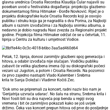
glavna urednica Croatia Recordsa Klaudija Čular najavili su
poseban uvod u festivalska događanja: projekciju glazbeno-
dokumentarnog filma Hitmaker - Đorđe Novković. Riječ je o
projektu diskografske kuće Croatia Records koji je osvojio
publiku i struku koja ga je nagradila s dva Porina, za Najbolji
album s raznim izvođačima i za Najbolju snimku albuma, a
nedavno je dobio nagradu Naxi zvezda za Regionalni projekt
godine. Projekcija filma Hitmaker održat će se u četvrtak, 11.
lipnja u Centru za kulturu i umjetnost Vodice.
Petak, 12. lipnja, donosi zanimljiv glazbeni spoj generacija i
hitova, a odabir izvođača nije slučajan. Vodičku publiku
zabavit će velika glazbena imena čiji su diskografski počeci
vezani uz Jugoton, a potom i Croatia Records. Na pozornici
će prvo zajedno nastupiti Vlado Kalember i Srebrna
krila te Sanja Doležal i Vladimir Kočiš Zec.
"Dok smo se pripremali za koncert, radni naziv bio nam je
'Gerijatrija uzvraća udarac'. No šalu na stranu, Srebrna krila i
Novi fosili bili su dva najveća pop benda u regiji svog
vremena i bit će zanimljivo pokazati kako se još uvijek
držimo. Čeka vas koncert prepun hitova od prve do posljednje