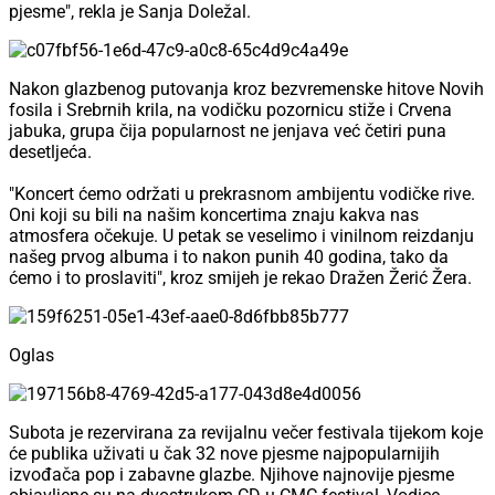
pjesme", rekla je Sanja Doležal.
Nakon glazbenog putovanja kroz bezvremenske hitove Novih
fosila i Srebrnih krila, na vodičku pozornicu stiže i Crvena
jabuka, grupa čija popularnost ne jenjava već četiri puna
desetljeća.
"Koncert ćemo održati u prekrasnom ambijentu vodičke rive.
Oni koji su bili na našim koncertima znaju kakva nas
atmosfera očekuje. U petak se veselimo i vinilnom reizdanju
našeg prvog albuma i to nakon punih 40 godina, tako da
ćemo i to proslaviti", kroz smijeh je rekao Dražen Žerić Žera.
Oglas
Subota je rezervirana za revijalnu večer festivala tijekom koje
će publika uživati u čak 32 nove pjesme najpopularnijih
izvođača pop i zabavne glazbe. Njihove najnovije pjesme