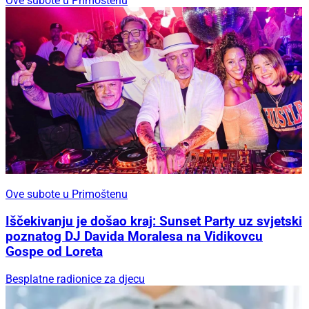
Ove subote u Primoštenu
Ove subote u Primoštenu
Iščekivanju je došao kraj: Sunset Party uz svjetski
poznatog DJ Davida Moralesa na Vidikovcu
Gospe od Loreta
Besplatne radionice za djecu