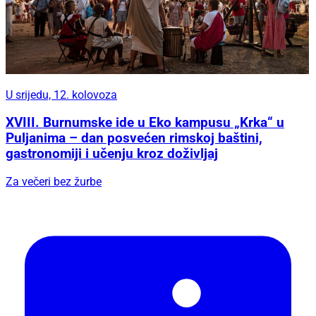
U srijedu, 12. kolovoza
XVIII. Burnumske ide u Eko kampusu „Krka“ u
Puljanima – dan posvećen rimskoj baštini,
gastronomiji i učenju kroz doživljaj
Za večeri bez žurbe