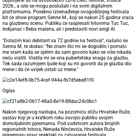
objavljene su na dvostrukom CD-u CMC festival, Vodice
2026., a iste se mogu poslušati i na svim digitalnim
platformama. Posebno iznenađenje ovogodišnjeg festivala
bit će show program Senne M., koji se nakon 25 godina vraća
na glazbenu scenu. Publiku će rasplesati hitovima Tuc Tuc,
Indijanac i Beba malena, ali i predstaviti novi singl AI.
"Dolazim kao debitant sa 72 godine na festival", našalio se
Senna M. te dodao: "Ne znam što mi se dogodilo i pomalo
me sram kada se sjetim da sam govorio kako se više nikada
neću vratiti. Vratila mi se ona pubertetska snaga za glazbu.
Tek sada razumijem ljude koji su mi govorili da je glazba dio
mene i da će uvijek ostati uz mene."
Oglas
Nakon njegovog nastupa, na pozornicu stižu Hrvatske Ruže,
sastav koji je u kratkom roku osvojio publiku svojim
domoljubnim pjesmama. Pod vodstvom autora brojnih
regionalnih hitova, Nenada Ninčevića, Hrvatske Ruže
pripremaju pravi spektakl za zatvaranje festivala.