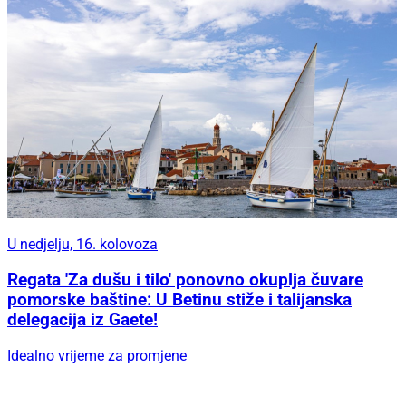
U nedjelju, 16. kolovoza
Regata 'Za dušu i tilo' ponovno okuplja čuvare
pomorske baštine: U Betinu stiže i talijanska
delegacija iz Gaete!
Idealno vrijeme za promjene