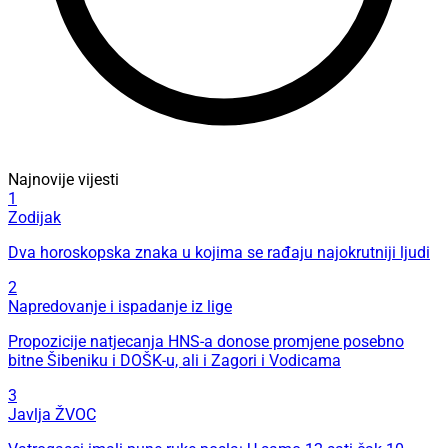
Najnovije vijesti
1
Zodijak
Dva horoskopska znaka u kojima se rađaju najokrutniji ljudi
2
Napredovanje i ispadanje iz lige
Propozicije natjecanja HNS-a donose promjene posebno
bitne Šibeniku i DOŠK-u, ali i Zagori i Vodicama
3
Javlja ŽVOC