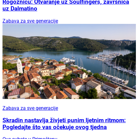
Rogoznicu: Otvaranje uz Soulfingers, završnica
uz Dalmatino
Zabava za sve generacije
Zabava za sve generacije
Skradin nastavlja živjeti punim ljetnim ritmom:
Pogledajte što vas očekuje ovog tjedna