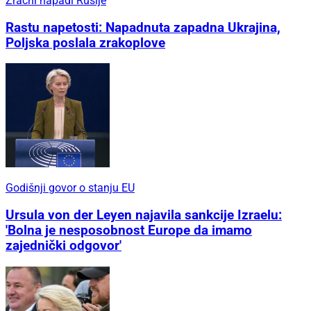
Zračni napadi Rusije
Rastu napetosti: Napadnuta zapadna Ukrajina,
Poljska poslala zrakoplove
Godišnji govor o stanju EU
Ursula von der Leyen najavila sankcije Izraelu:
'Bolna je nesposobnost Europe da imamo
zajednički odgovor'