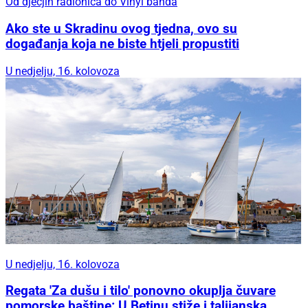
Od dječjih radionica do Vinyl banda
Ako ste u Skradinu ovog tjedna, ovo su
događanja koja ne biste htjeli propustiti
U nedjelju, 16. kolovoza
U nedjelju, 16. kolovoza
Regata 'Za dušu i tilo' ponovno okuplja čuvare
pomorske baštine: U Betinu stiže i talijanska