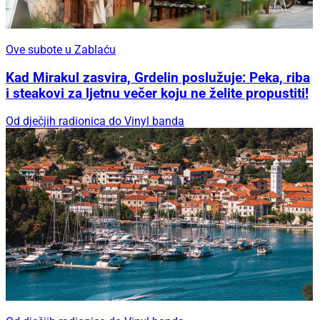
Ove subote u Zablaću
Kad Mirakul zasvira, Grdelin poslužuje: Peka, riba
i steakovi za ljetnu večer koju ne želite propustiti!
Od dječjih radionica do Vinyl banda