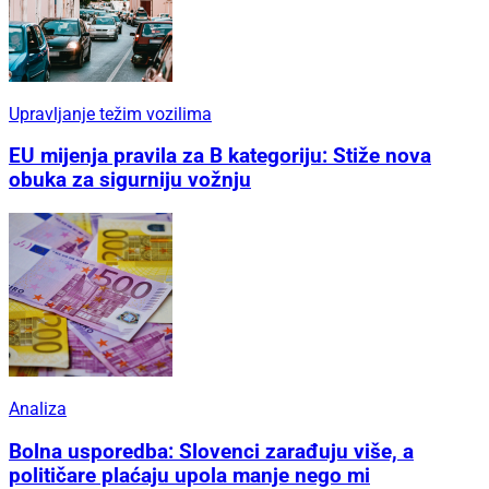
Upravljanje težim vozilima
EU mijenja pravila za B kategoriju: Stiže nova
obuka za sigurniju vožnju
Analiza
Bolna usporedba: Slovenci zarađuju više, a
političare plaćaju upola manje nego mi