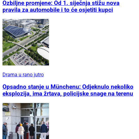
Ozbiljne promjene: Od 1. siječnja stižu nova
pravila za automobile i to će osjetiti kupci
Drama u rano jutro
Opsadno stanje u Münchenu: Odjeknulo nekoliko
eksplozija, ima žrtava, policijske snage na terenu