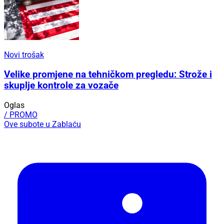
Novi trošak
Velike promjene na tehničkom pregledu: Strože i
skuplje kontrole za vozače
Oglas
/ PROMO
Ove subote u Zablaću