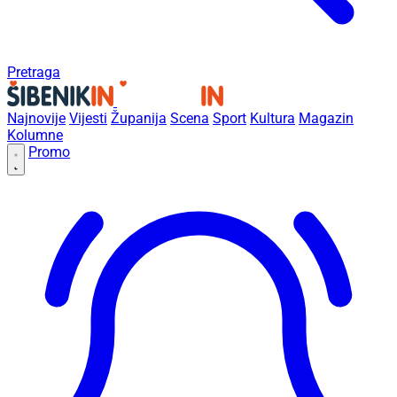
Pretraga
Najnovije
Vijesti
Županija
Scena
Sport
Kultura
Magazin
Kolumne
Promo