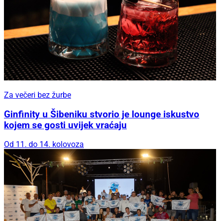
Za večeri bez žurbe
Ginfinity u Šibeniku stvorio je lounge iskustvo
kojem se gosti uvijek vraćaju
Od 11. do 14. kolovoza