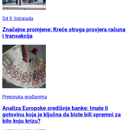
Od 9. listopada
Značajne promjene: Kreće stroga provjera računa
i transakcija
Preporuka građanima
Analiza Europske središnje banke: Imate li
gotovinu koja je ključna da biste bili spremni za
bilo koju krizu?