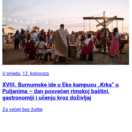
U srijedu, 12. kolovoza
XVIII. Burnumske ide u Eko kampusu „Krka“ u
Puljanima – dan posvećen rimskoj baštini,
gastronomiji i učenju kroz doživljaj
Za večeri bez žurbe