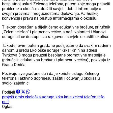
besplatnoj usluzi Zelenog telefona, putem koje mogu prijaviti
probleme u okolišu, zatražiti savjet i dobiti informacije o
svojim pravima i mogućnostima djelovanja, Aarhuškoj
konvenciji i pravu na pristup informacijama o okolišu.
Tijekom događanja dijelit ćemo edukativne brošure, priručnik
„Zeleni telefon“ i platnene vrećice, a naši volonteri i članovi
udruge bit će dostupni za razgovor i savjete o zaštiti okoliša.
Također ovim putem građane podsjećamo da svakim radnim
danom u uredu Ekološke udruge "Krka" Knin na adresi
Tvrtkova 3 mogu preuzeti besplatne promotivne materijale
(priručnik, edukativnu brošuru i platnenu vrećicu)', pozivaju iz
Grada Drniša.
Pozivaju sve građane da i dalje koriste uslugu Zelenog
telefona i aktivno doprinesu zaštiti i očuvanju okoliša u
svojoj zajednici.
Podijeli
projekt
drnis
ekološka udruga krka knin
zeleni telefon
info
pult
Oglas