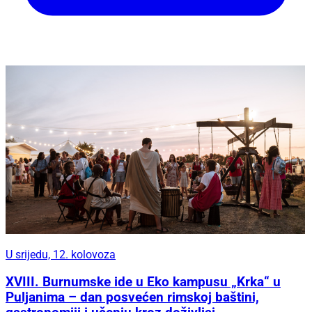
U srijedu, 12. kolovoza
XVIII. Burnumske ide u Eko kampusu „Krka“ u
Puljanima – dan posvećen rimskoj baštini,