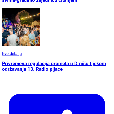
svima-gradimo zajednicu čitanjem'
Evo detalja
Privremena regulacija prometa u Drnišu tijekom
održavanja 13. Radio pijace