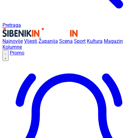
Pretraga
Najnovije
Vijesti
Županija
Scena
Sport
Kultura
Magazin
Kolumne
Promo