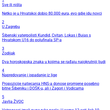
1
Sve ili ništa
Netko je u Hrvatskoj dobio 80.000 eura, evo gdje idu novci
2
U Zagrebu
Šibenski vaterpolisti Kundid, Cvitan, Lokas i Bujas s
Hrvatskom U16 do polufinala SP-a
3
Zodijak
Dva horoskopska znaka u kojima se rađaju najokrutniji ljudi
4
Napredovanje i ispadanje iz lige
Propozicije natjecanja HNS-a donose promjene posebno
bitne Šibeniku i DOŠK-u, ali i Zagori i Vodicama
5
Javlja ŽVOC