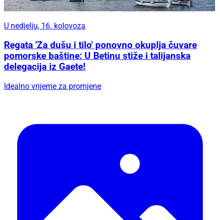
U nedjelju, 16. kolovoza
Regata 'Za dušu i tilo' ponovno okuplja čuvare
pomorske baštine: U Betinu stiže i talijanska
delegacija iz Gaete!
Idealno vrijeme za promjene