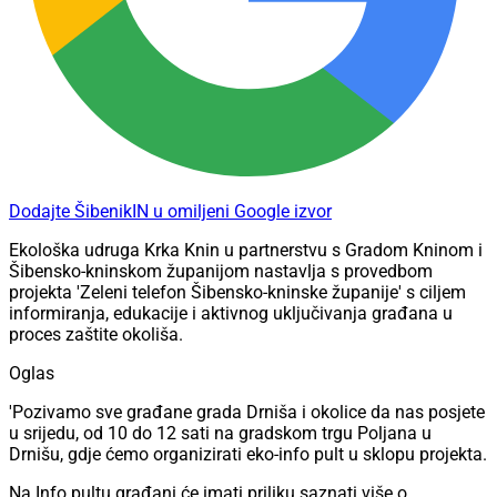
Dodajte ŠibenikIN u omiljeni Google izvor
Ekološka udruga Krka Knin u partnerstvu s Gradom Kninom i
Šibensko-kninskom županijom nastavlja s provedbom
projekta 'Zeleni telefon Šibensko-kninske županije' s ciljem
informiranja, edukacije i aktivnog uključivanja građana u
proces zaštite okoliša.
Oglas
'Pozivamo sve građane grada Drniša i okolice da nas posjete
u srijedu, od 10 do 12 sati na gradskom trgu Poljana u
Drnišu, gdje ćemo organizirati eko-info pult u sklopu projekta.
Na Info pultu građani će imati priliku saznati više o