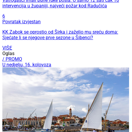
Vatrogasci imali pune ruke posla: U samo 12 sati čak 10
intervencija u županiji, najveći požar kod Radučića
6
Povratak izvjestan
KK Zabok se oprostio od Širka i zaželio mu sreću doma:
Sjećate li se njegove prve sezone u Šibenci?
VIŠE
Oglas
/ PROMO
U nedjelju, 16. kolovoza