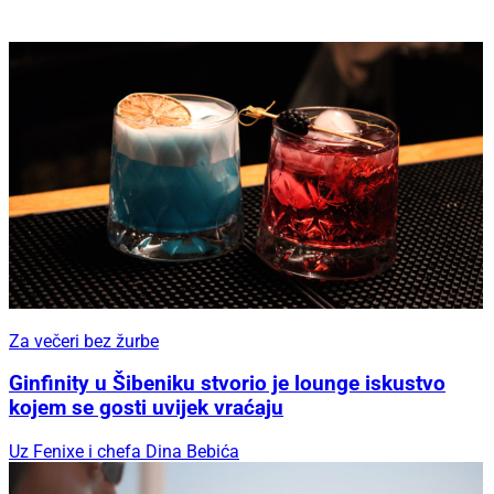
Za večeri bez žurbe
Ginfinity u Šibeniku stvorio je lounge iskustvo
kojem se gosti uvijek vraćaju
Uz Fenixe i chefa Dina Bebića