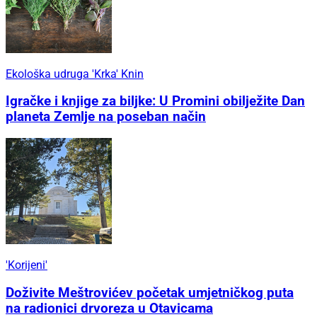
Ekološka udruga 'Krka' Knin
Igračke i knjige za biljke: U Promini obilježite Dan
planeta Zemlje na poseban način
'Korijeni'
Doživite Meštrovićev početak umjetničkog puta
na radionici drvoreza u Otavicama