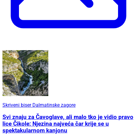
Skriveni biser Dalmatinske zagore
Svi znaju za Čavoglave, ali malo tko je vidio pravo
lice Čikole: Njezina najveća čar krije se u
spektakularnom kanjonu