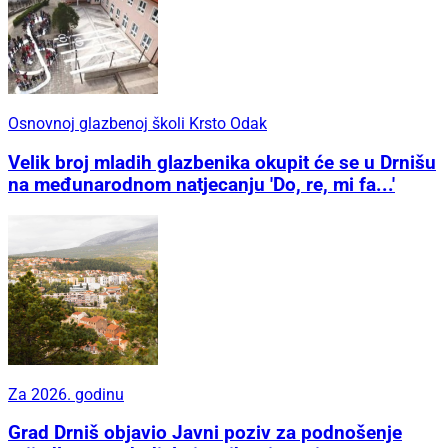
Osnovnoj glazbenoj školi Krsto Odak
Velik broj mladih glazbenika okupit će se u Drnišu
na međunarodnom natjecanju 'Do, re, mi fa...'
Za 2026. godinu
Grad Drniš objavio Javni poziv za podnošenje