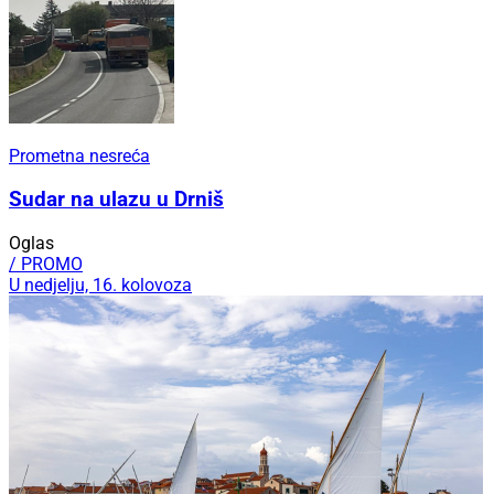
Prometna nesreća
Sudar na ulazu u Drniš
Oglas
/ PROMO
U nedjelju, 16. kolovoza