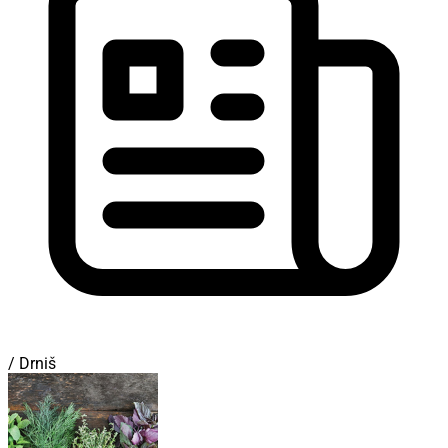
/ Drniš