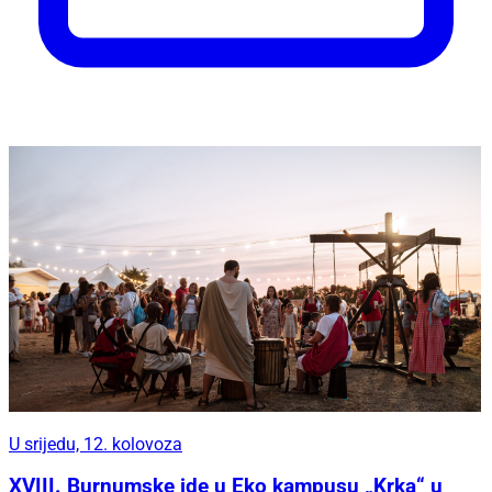
U srijedu, 12. kolovoza
XVIII. Burnumske ide u Eko kampusu „Krka“ u