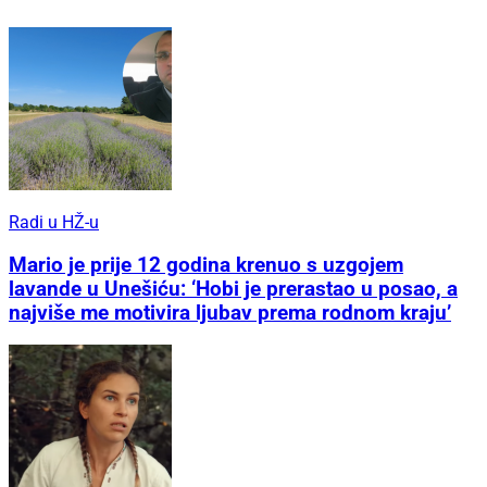
Radi u HŽ-u
Mario je prije 12 godina krenuo s uzgojem
lavande u Unešiću: ‘Hobi je prerastao u posao, a
najviše me motivira ljubav prema rodnom kraju’