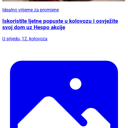
Idealno vrijeme za promjene
Iskoristite ljetne popuste u kolovozu i osvježite
svoj dom uz Hespo akcije
U srijedu, 12. kolovoza