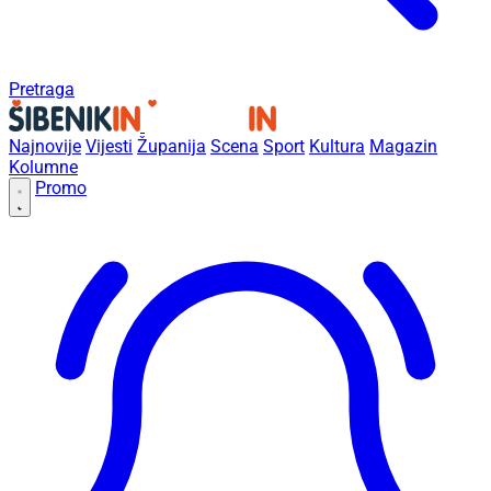
Pretraga
Najnovije
Vijesti
Županija
Scena
Sport
Kultura
Magazin
Kolumne
Promo