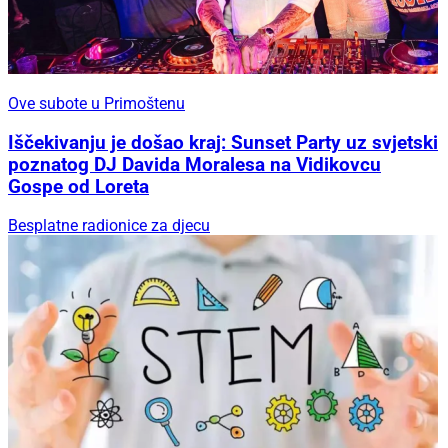
Ove subote u Primoštenu
Iščekivanju je došao kraj: Sunset Party uz svjetski
poznatog DJ Davida Moralesa na Vidikovcu
Gospe od Loreta
Besplatne radionice za djecu