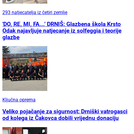
293 natjecatelja iz četiri zemlje
'DO, RE, MI, FA...’ DRNIŠ: Glazbena škola Krsto
Odak najavljuje natjecanje iz solfeggia i teorije
glazbe
Ključna oprema
Veliko pojačanje za sigurnost: Drniški vatrogasci
od kolega iz Čakovca dobili vrijednu donaciju