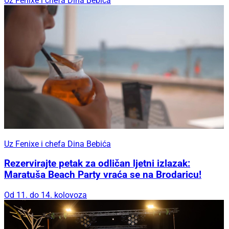
Uz Fenixe i chefa Dina Bebića
Uz Fenixe i chefa Dina Bebića
Rezervirajte petak za odličan ljetni izlazak:
Maratuša Beach Party vraća se na Brodaricu!
Od 11. do 14. kolovoza