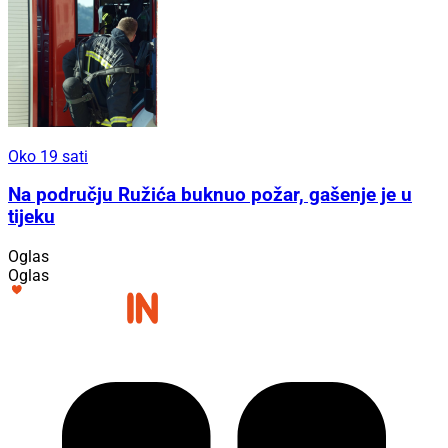
Oko 19 sati
Na području Ružića buknuo požar, gašenje je u
tijeku
Oglas
Oglas