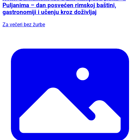
Puljanima – dan posvećen rimskoj baštini,
gastronomiji i učenju kroz doživljaj
Za večeri bez žurbe