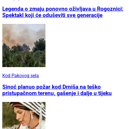
Legenda o zmaju ponovno oživljava u Rogoznici:
Spektakl koji će oduševiti sve generacije
Kod Pakovog sela
Sinoć planuo požar kod Drniša na teško
pristupačnom terenu, gašenje i dalje u tijeku