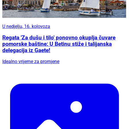
U nedjelju, 16. kolovoza
Regata 'Za dušu i tilo' ponovno okuplja čuvare
pomorske baštine: U Betinu stiže i talijanska
delegacija iz Gaete!
Idealno vrijeme za promjene