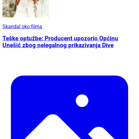
Skandal oko filma
Teške optužbe: Producent upozorio Općinu
Unešić zbog nelegalnog prikazivanja Dive