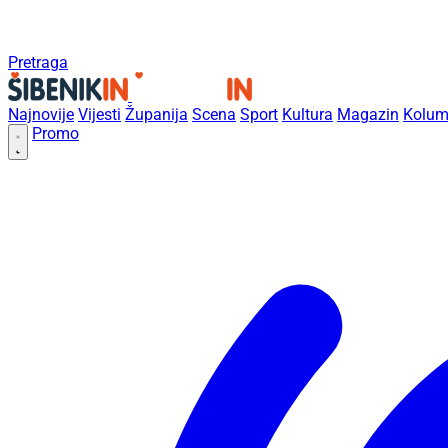
Pretraga
Najnovije
Vijesti
Županija
Scena
Sport
Kultura
Magazin
Kolum
Promo