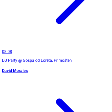
08.08
DJ Party
@ Gospa od Loreta, Primošten
David Morales