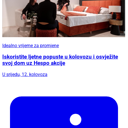
Idealno vrijeme za promjene
Iskoristite ljetne popuste u kolovozu i osvježite
svoj dom uz Hespo akcije
U srijedu, 12. kolovoza