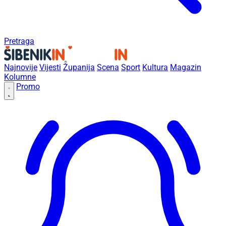
Pretraga
Najnovije
Vijesti
Županija
Scena
Sport
Kultura
Magazin
Kolumne
Promo