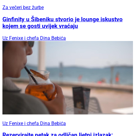
Za večeri bez žurbe
Ginfinity u Šibeniku stvorio je lounge iskustvo
kojem se gosti uvijek vraćaju
Uz Fenixe i chefa Dina Bebića
Uz Fenixe i chefa Dina Bebića
Rezervirajte petak za odličan ljetni izlazak: