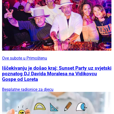
Ove subote u Primoštenu
Iščekivanju je došao kraj: Sunset Party uz svjetski
poznatog DJ Davida Moralesa na Vidikovcu
Gospe od Loreta
Besplatne radionice za djecu