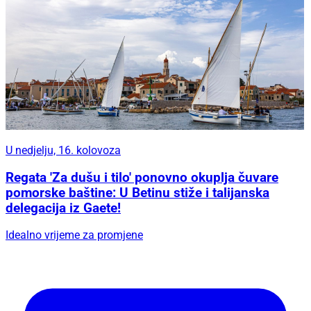
U nedjelju, 16. kolovoza
Regata 'Za dušu i tilo' ponovno okuplja čuvare
pomorske baštine: U Betinu stiže i talijanska
delegacija iz Gaete!
Idealno vrijeme za promjene