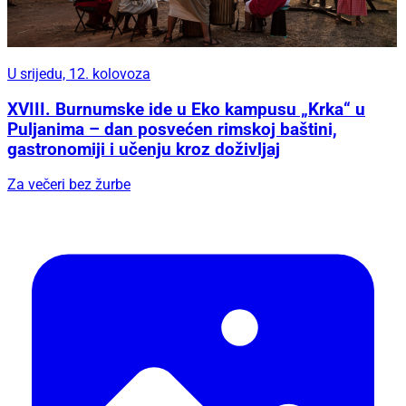
U srijedu, 12. kolovoza
XVIII. Burnumske ide u Eko kampusu „Krka“ u
Puljanima – dan posvećen rimskoj baštini,
gastronomiji i učenju kroz doživljaj
Za večeri bez žurbe