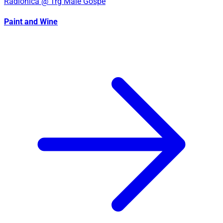
Radionica
@ Trg Male Gospe
Paint and Wine