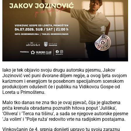
Iako je tek objavio svoju drugu autorsku pjesmu, Jakov
Jozinović već puni dvorane diljem regije, a ovog ljeta svojom
karizmom i energijom te posebnom specijalnom scenskom
produkcijom oduševit će i publiku na Vidikovcu Gospe od
Loreta u Primoštenu.
Malo tko danas ne zna tko je ovaj pjevač, čija je glazbena
priča krenula obradama poznatih hitova poput 'Juliška',
'Olivera' i 'Terca na tišinu', a sada se njegove autorske pjesme
'Ja volim' i "Polje ruža' redovito vrte na radijskim postajama.
Vinkovčanin će 4. srpnja donijeti upravo tu svoju zaraznu