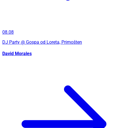
08.08
DJ Party
@ Gospa od Loreta, Primošten
David Morales