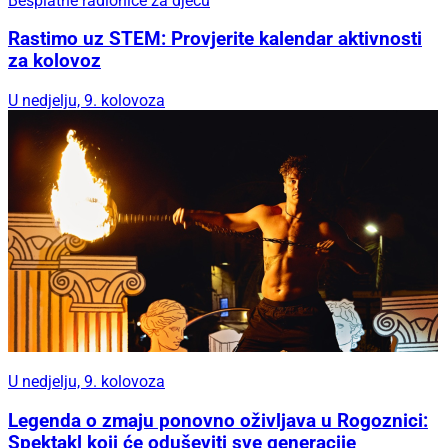
Besplatne radionice za djecu
Rastimo uz STEM: Provjerite kalendar aktivnosti
za kolovoz
U nedjelju, 9. kolovoza
U nedjelju, 9. kolovoza
Legenda o zmaju ponovno oživljava u Rogoznici:
Spektakl koji će oduševiti sve generacije