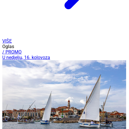
VIŠE
Oglas
/ PROMO
U nedjelju, 16. kolovoza