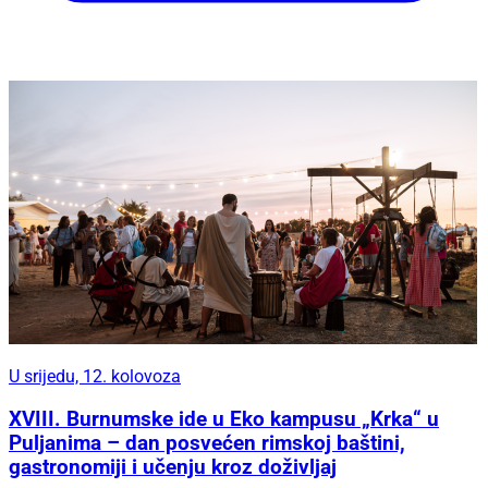
U srijedu, 12. kolovoza
XVIII. Burnumske ide u Eko kampusu „Krka“ u
Puljanima – dan posvećen rimskoj baštini,
gastronomiji i učenju kroz doživljaj