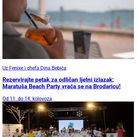
Uz Fenixe i chefa Dina Bebića
Rezervirajte petak za odličan ljetni izlazak:
Maratuša Beach Party vraća se na Brodaricu!
Od 11. do 14. kolovoza