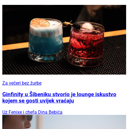
Za večeri bez žurbe
Ginfinity u Šibeniku stvorio je lounge iskustvo
kojem se gosti uvijek vraćaju
Uz Fenixe i chefa Dina Bebića