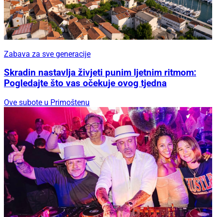
Zabava za sve generacije
Skradin nastavlja živjeti punim ljetnim ritmom:
Pogledajte što vas očekuje ovog tjedna
Ove subote u Primoštenu