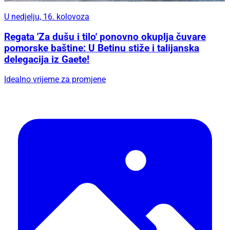
U nedjelju, 16. kolovoza
Regata 'Za dušu i tilo' ponovno okuplja čuvare
pomorske baštine: U Betinu stiže i talijanska
delegacija iz Gaete!
Idealno vrijeme za promjene