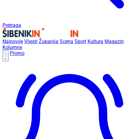
Pretraga
Najnovije
Vijesti
Županija
Scena
Sport
Kultura
Magazin
Kolumne
Promo