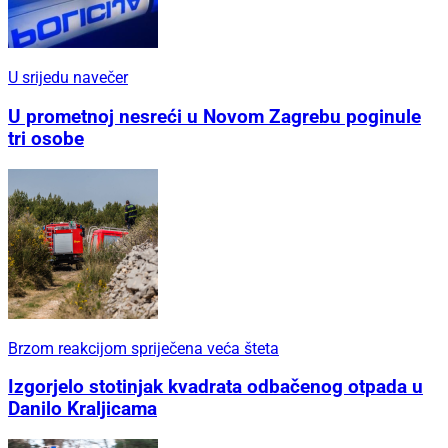
U srijedu navečer
U prometnoj nesreći u Novom Zagrebu poginule
tri osobe
Brzom reakcijom spriječena veća šteta
Izgorjelo stotinjak kvadrata odbačenog otpada u
Danilo Kraljicama