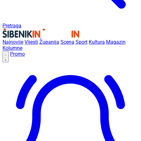
Pretraga
Najnovije
Vijesti
Županija
Scena
Sport
Kultura
Magazin
Kolumne
Promo