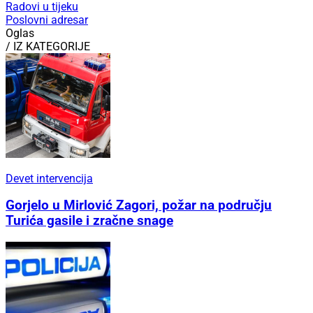
Radovi u tijeku
Poslovni adresar
Oglas
/ IZ KATEGORIJE
Devet intervencija
Gorjelo u Mirlović Zagori, požar na području
Turića gasile i zračne snage