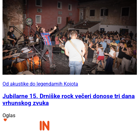
Od akustike do legendarnih Kojota
Jubilarne 15. Drniške rock večeri donose tri dana
vrhunskog zvuka
Oglas