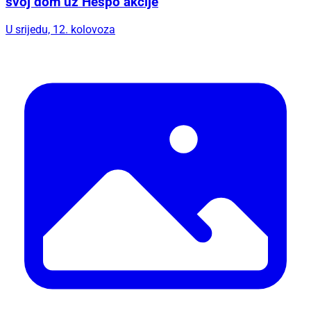
svoj dom uz Hespo akcije
U srijedu, 12. kolovoza