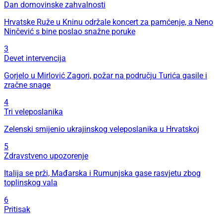
Dan domovinske zahvalnosti
Hrvatske Ruže u Kninu održale koncert za pamćenje, a Neno
Ninčević s bine poslao snažne poruke
3
Devet intervencija
Gorjelo u Mirlović Zagori, požar na području Turića gasile i
zračne snage
4
Tri veleposlanika
Zelenski smijenio ukrajinskog veleposlanika u Hrvatskoj
5
Zdravstveno upozorenje
Italija se prži, Mađarska i Rumunjska gase rasvjetu zbog
toplinskog vala
6
Pritisak