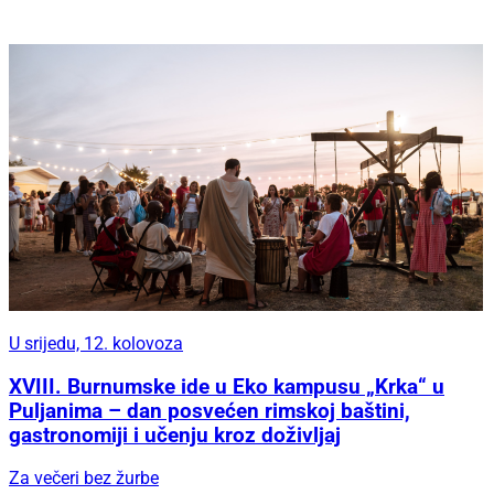
U srijedu, 12. kolovoza
XVIII. Burnumske ide u Eko kampusu „Krka“ u
Puljanima – dan posvećen rimskoj baštini,
gastronomiji i učenju kroz doživljaj
Za večeri bez žurbe