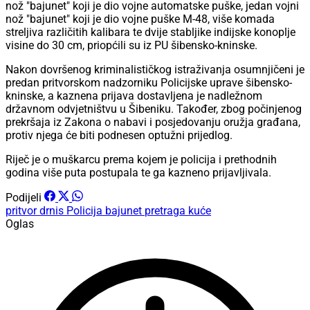
nož "bajunet" koji je dio vojne automatske puške, jedan vojni
nož "bajunet" koji je dio vojne puške M-48, više komada
streljiva različitih kalibara te dvije stabljike indijske konoplje
visine do 30 cm, priopćili su iz PU šibensko-kninske.
Nakon dovršenog kriminalističkog istraživanja osumnjičeni je
predan pritvorskom nadzorniku Policijske uprave šibensko-
kninske, a kaznena prijava dostavljena je nadležnom
državnom odvjetništvu u Šibeniku. Također, zbog počinjenog
prekršaja iz Zakona o nabavi i posjedovanju oružja građana,
protiv njega će biti podnesen optužni prijedlog.
Riječ je o muškarcu prema kojem je policija i prethodnih
godina više puta postupala te ga kazneno prijavljivala.
Podijeli
pritvor
drnis
Policija
bajunet
pretraga kuće
Oglas