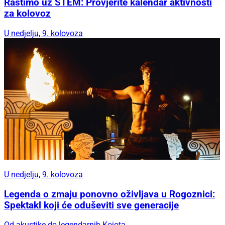
Rastimo uz STEM: Provjerite kalendar aktivnosti
za kolovoz
U nedjelju, 9. kolovoza
U nedjelju, 9. kolovoza
Legenda o zmaju ponovno oživljava u Rogoznici:
Spektakl koji će oduševiti sve generacije
Od akustike do legendarnih Kojota