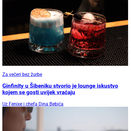
Za večeri bez žurbe
Ginfinity u Šibeniku stvorio je lounge iskustvo
kojem se gosti uvijek vraćaju
Uz Fenixe i chefa Dina Bebića