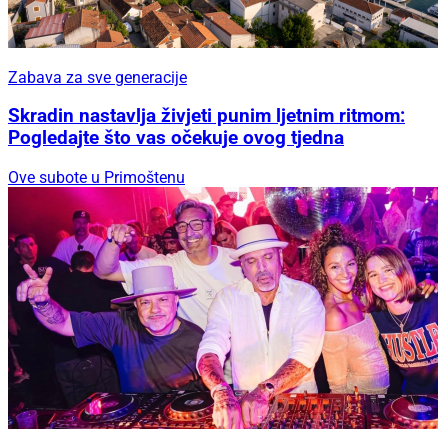
Zabava za sve generacije
Skradin nastavlja živjeti punim ljetnim ritmom:
Pogledajte što vas očekuje ovog tjedna
Ove subote u Primoštenu