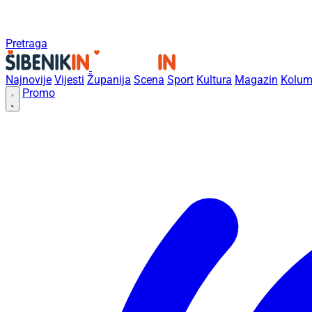
Pretraga
Najnovije
Vijesti
Županija
Scena
Sport
Kultura
Magazin
Kolum
Promo