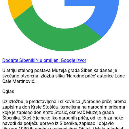
Dodajte ŠibenikIN u omiljeni Google izvor
U atriju stalnog postava Muzeja grada Šibenika danas je
svečano otvorena izložba slika 'Narodne priče' autorice Lane
Čale Martinović.
Oglas
Uz izložbu je predstavljena i slikovnica „Narodne priče; prema
zapisima don Krste Stošića', temeljena na narodnim pričama
koje je zapisao don Krsto Stošić, osnivač Muzeja grada
Šibenika. Stošić je nekoliko narodnih priča, od kojih za neke
navodi da potječu upravo iz Šibenika, zapisao i objavio
tijekom 1930-ih godina u časopisima Obitelj i Mala mladost.