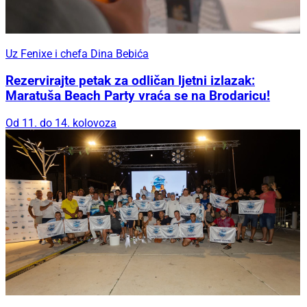
Uz Fenixe i chefa Dina Bebića
Rezervirajte petak za odličan ljetni izlazak:
Maratuša Beach Party vraća se na Brodaricu!
Od 11. do 14. kolovoza