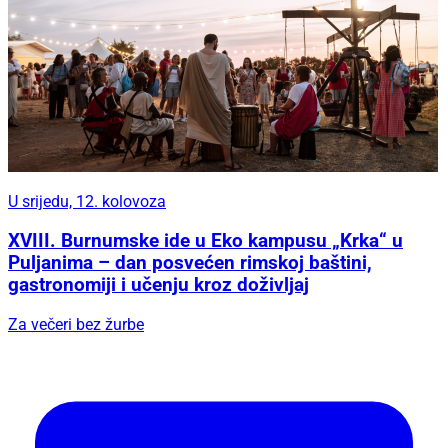
U srijedu, 12. kolovoza
XVIII. Burnumske ide u Eko kampusu „Krka“ u
Puljanima – dan posvećen rimskoj baštini,
gastronomiji i učenju kroz doživljaj
Za večeri bez žurbe