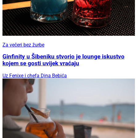
Za večeri bez žurbe
Ginfinity u Šibeniku stvorio je lounge iskustvo
kojem se gosti uvijek vraćaju
Uz Fenixe i chefa Dina Bebića