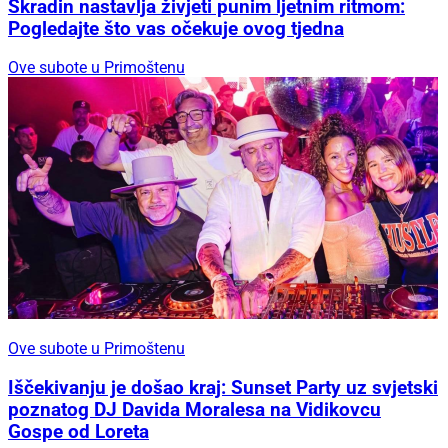
Skradin nastavlja živjeti punim ljetnim ritmom:
Pogledajte što vas očekuje ovog tjedna
Ove subote u Primoštenu
Ove subote u Primoštenu
Iščekivanju je došao kraj: Sunset Party uz svjetski
poznatog DJ Davida Moralesa na Vidikovcu
Gospe od Loreta