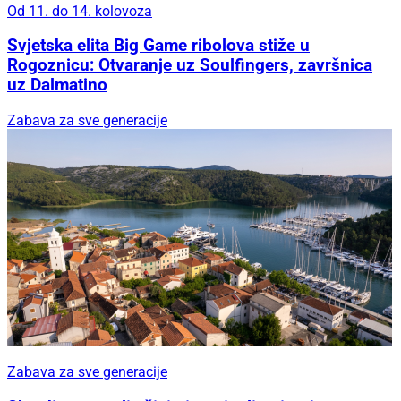
Od 11. do 14. kolovoza
Svjetska elita Big Game ribolova stiže u
Rogoznicu: Otvaranje uz Soulfingers, završnica
uz Dalmatino
Zabava za sve generacije
Zabava za sve generacije