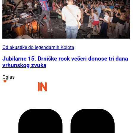
Od akustike do legendarnih Kojota
Jubilarne 15. Drniške rock večeri donose tri dana
vrhunskog zvuka
Oglas