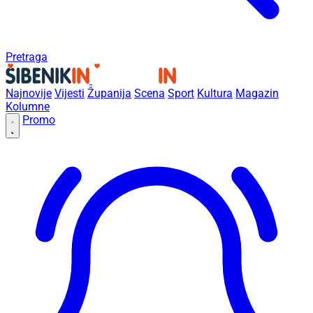
Pretraga
Najnovije
Vijesti
Županija
Scena
Sport
Kultura
Magazin
Kolumne
Promo