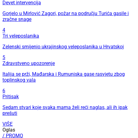
Devet intervencija
Gorjelo u Mirlović Zagori, požar na području Turića gasile i
zračne snage
4
Tri veleposlanika
Zelenski smijenio ukrajinskog veleposlanika u Hrvatskoj
5
Zdravstveno upozorenje
Italija se prži, Mađarska i Rumunjska gase rasvjetu zbog
toplinskog vala
6
Pritisak
Sedam stvari koje svaka mama želi reći naglas, ali ih ipak
prešuti
VIŠE
Oglas
/ PROMO