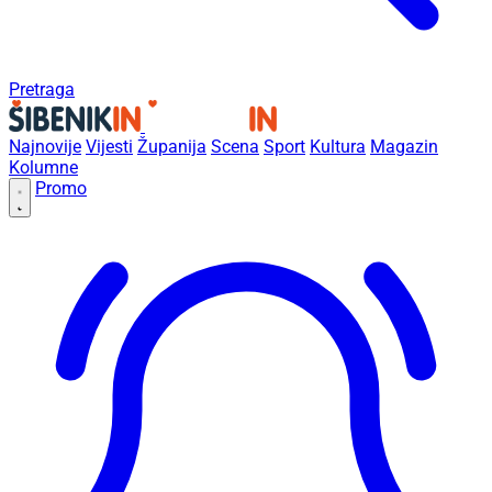
Pretraga
Najnovije
Vijesti
Županija
Scena
Sport
Kultura
Magazin
Kolumne
Promo