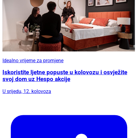
Idealno vrijeme za promjene
Iskoristite ljetne popuste u kolovozu i osvježite
svoj dom uz Hespo akcije
U srijedu, 12. kolovoza