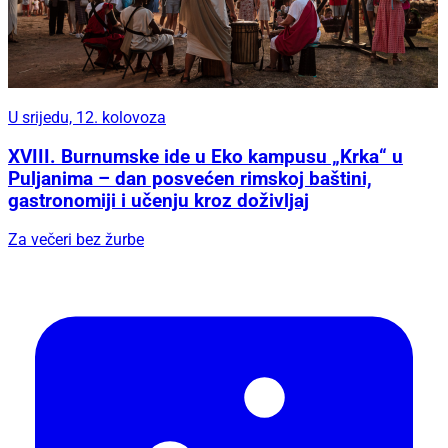
U srijedu, 12. kolovoza
XVIII. Burnumske ide u Eko kampusu „Krka“ u
Puljanima – dan posvećen rimskoj baštini,
gastronomiji i učenju kroz doživljaj
Za večeri bez žurbe