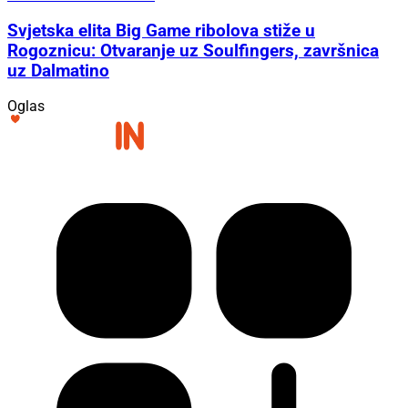
Svjetska elita Big Game ribolova stiže u
Rogoznicu: Otvaranje uz Soulfingers, završnica
uz Dalmatino
Oglas