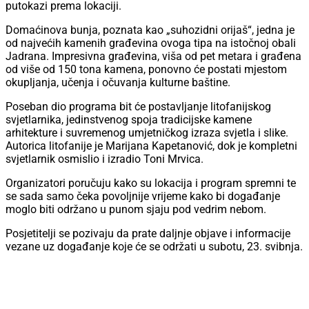
putokazi prema lokaciji.
Domaćinova bunja, poznata kao „suhozidni orijaš“, jedna je
od najvećih kamenih građevina ovoga tipa na istočnoj obali
Jadrana. Impresivna građevina, viša od pet metara i građena
od više od 150 tona kamena, ponovno će postati mjestom
okupljanja, učenja i očuvanja kulturne baštine.
Poseban dio programa bit će postavljanje litofanijskog
svjetlarnika, jedinstvenog spoja tradicijske kamene
arhitekture i suvremenog umjetničkog izraza svjetla i slike.
Autorica litofanije je Marijana Kapetanović, dok je kompletni
svjetlarnik osmislio i izradio Toni Mrvica.
Organizatori poručuju kako su lokacija i program spremni te
se sada samo čeka povoljnije vrijeme kako bi događanje
moglo biti održano u punom sjaju pod vedrim nebom.
Posjetitelji se pozivaju da prate daljnje objave i informacije
vezane uz događanje koje će se održati u subotu, 23. svibnja.