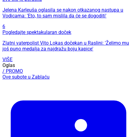
Jelena Karleuša oglasila se nakon otkazanog nastupa u
Vodicama: 'Eto, to sam mislila da će se dogoditi'
6
Pogledajte spektakularan doček
Zlatni vaterpolist Vito Lokas dočekan u Raslini: 'Želimo mu
još puno medalja za najdražu boju kapice'
VIŠE
Oglas
/ PROMO
Ove subote u Zablaću