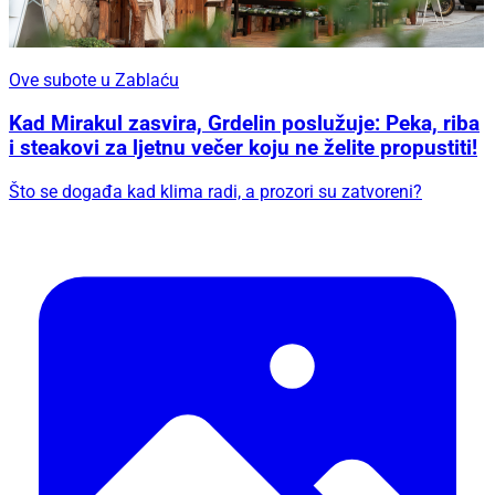
Ove subote u Zablaću
Kad Mirakul zasvira, Grdelin poslužuje: Peka, riba
i steakovi za ljetnu večer koju ne želite propustiti!
Što se događa kad klima radi, a prozori su zatvoreni?