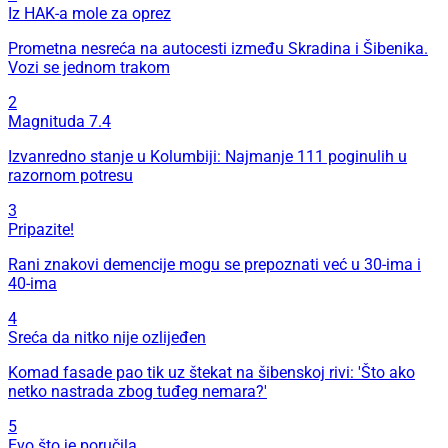
Iz HAK-a mole za oprez
Prometna nesreća na autocesti između Skradina i Šibenika.
Vozi se jednom trakom
2
Magnituda 7.4
Izvanredno stanje u Kolumbiji: Najmanje 111 poginulih u
razornom potresu
3
Pripazite!
Rani znakovi demencije mogu se prepoznati već u 30-ima i
40-ima
4
Sreća da nitko nije ozlijeđen
Komad fasade pao tik uz štekat na šibenskoj rivi: 'Što ako
netko nastrada zbog tuđeg nemara?'
5
Evo što je poručila