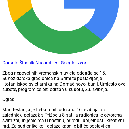
Dodajte ŠibenikIN u omiljeni Google izvor
Zbog nepovoljnih vremenskih uvjeta odgađa se 15.
Suhozidarska gradionica na Srimi te postavljanje
litofanijskog svjetlarnika na Domaćinovoj bunji. Umjesto ove
subote, program će biti održan u subotu, 23. svibnja.
Oglas
Manifestacija je trebala biti održana 16. svibnja, uz
zajednički polazak s Prižbe u 8 sati, a radionica je otvorena
svim zaljubljenicima u baštinu, prirodu, umjetnost i kreativni
rad. Za sudionike koji dolaze kasnije bit će postavljeni