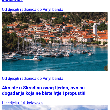
Od dječjih radionica do Vinyl banda
Od dječjih radionica do Vinyl banda
Ako ste u Skradinu ovog tjedna, ovo su
događanja koja ne biste htjeli propustiti
U nedjelju, 16. kolovoza