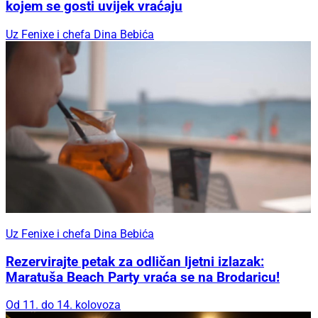
kojem se gosti uvijek vraćaju
Uz Fenixe i chefa Dina Bebića
Uz Fenixe i chefa Dina Bebića
Rezervirajte petak za odličan ljetni izlazak:
Maratuša Beach Party vraća se na Brodaricu!
Od 11. do 14. kolovoza