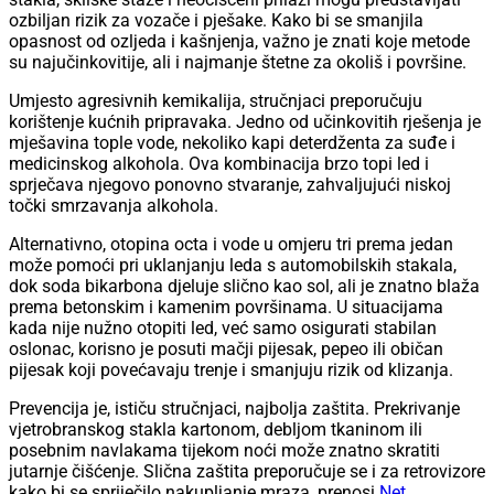
ozbiljan rizik za vozače i pješake. Kako bi se smanjila
opasnost od ozljeda i kašnjenja, važno je znati koje metode
su najučinkovitije, ali i najmanje štetne za okoliš i površine.
Umjesto agresivnih kemikalija, stručnjaci preporučuju
korištenje kućnih pripravaka. Jedno od učinkovitih rješenja je
mješavina tople vode, nekoliko kapi deterdženta za suđe i
medicinskog alkohola. Ova kombinacija brzo topi led i
sprječava njegovo ponovno stvaranje, zahvaljujući niskoj
točki smrzavanja alkohola.
Alternativno, otopina octa i vode u omjeru tri prema jedan
može pomoći pri uklanjanju leda s automobilskih stakala,
dok soda bikarbona djeluje slično kao sol, ali je znatno blaža
prema betonskim i kamenim površinama. U situacijama
kada nije nužno otopiti led, već samo osigurati stabilan
oslonac, korisno je posuti mačji pijesak, pepeo ili običan
pijesak koji povećavaju trenje i smanjuju rizik od klizanja.
Prevencija je, ističu stručnjaci, najbolja zaštita. Prekrivanje
vjetrobranskog stakla kartonom, debljom tkaninom ili
posebnim navlakama tijekom noći može znatno skratiti
jutarnje čišćenje. Slična zaštita preporučuje se i za retrovizore
kako bi se spriječilo nakupljanje mraza, prenosi
Net
.