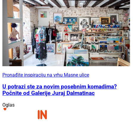
Pronađite inspiraciju na vrhu Masne ulice
U potrazi ste za novim posebnim komadima?
Počnite od Galerije Juraj Dalmatinac
Oglas