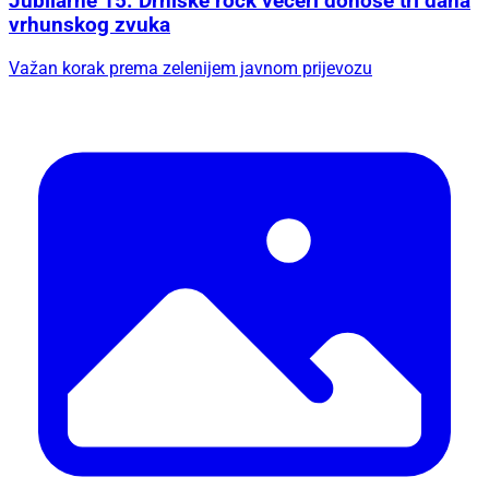
Jubilarne 15. Drniške rock večeri donose tri dana
vrhunskog zvuka
Važan korak prema zelenijem javnom prijevozu