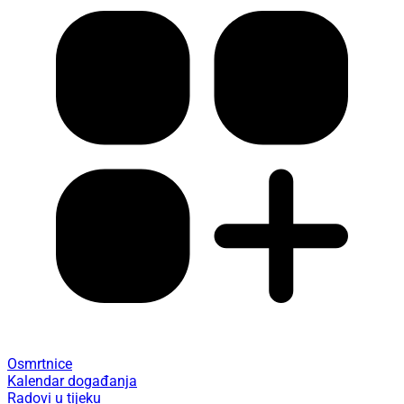
Osmrtnice
Kalendar događanja
Radovi u tijeku