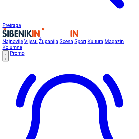
Pretraga
Najnovije
Vijesti
Županija
Scena
Sport
Kultura
Magazin
Kolumne
Promo