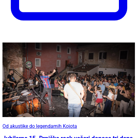
Od akustike do legendarnih Kojota