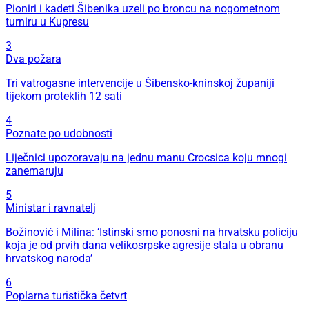
Pioniri i kadeti Šibenika uzeli po broncu na nogometnom
turniru u Kupresu
3
Dva požara
Tri vatrogasne intervencije u Šibensko-kninskoj županiji
tijekom proteklih 12 sati
4
Poznate po udobnosti
Liječnici upozoravaju na jednu manu Crocsica koju mnogi
zanemaruju
5
Ministar i ravnatelj
Božinović i Milina: ‘Istinski smo ponosni na hrvatsku policiju
koja je od prvih dana velikosrpske agresije stala u obranu
hrvatskog naroda’
6
Poplarna turistička četvrt