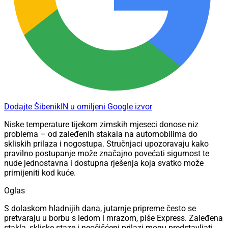
Dodajte ŠibenikIN u omiljeni Google izvor
Niske temperature tijekom zimskih mjeseci donose niz
problema – od zaleđenih stakala na automobilima do
skliskih prilaza i nogostupa. Stručnjaci upozoravaju kako
pravilno postupanje može značajno povećati sigurnost te
nude jednostavna i dostupna rješenja koja svatko može
primijeniti kod kuće.
Oglas
S dolaskom hladnijih dana, jutarnje pripreme često se
pretvaraju u borbu s ledom i mrazom, piše Express. Zaleđena
stakla, skliske staze i neočišćeni prilazi mogu predstavljati