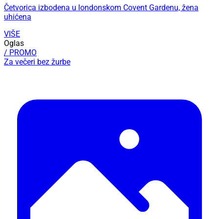
Četvorica izbodena u londonskom Covent Gardenu, žena
uhićena
VIŠE
Oglas
/ PROMO
Za večeri bez žurbe