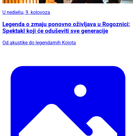
U nedjelju, 9. kolovoza
Legenda o zmaju ponovno oživljava u Rogoznici:
Spektakl koji će oduševiti sve generacije
Od akustike do legendarnih Kojota