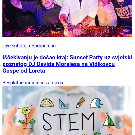
Ove subote u Primoštenu
Iščekivanju je došao kraj: Sunset Party uz svjetski
poznatog DJ Davida Moralesa na Vidikovcu
Gospe od Loreta
Besplatne radionice za djecu