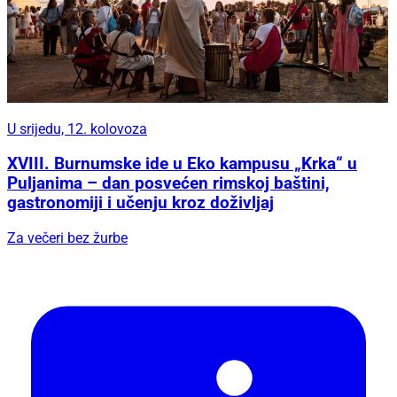
U srijedu, 12. kolovoza
XVIII. Burnumske ide u Eko kampusu „Krka“ u
Puljanima – dan posvećen rimskoj baštini,
gastronomiji i učenju kroz doživljaj
Za večeri bez žurbe