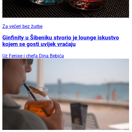
Za večeri bez žurbe
Ginfinity u Šibeniku stvorio je lounge iskustvo
kojem se gosti uvijek vraćaju
Uz Fenixe i chefa Dina Bebića