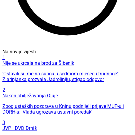
Najnovije vijesti
1
Nije se ukrcala na brod za Šibenik
'Ostavili su me na suncu u sedmom mjesecu trudnoće':
Zlarinjanka prozvala Jadroliniju, stigao odgovor
2
Nakon obilježavanja Oluje
Zbog ustaških pozdrava u Kninu podnijeli prijave MUP-u i
DORH-u: 'Vlada ugrožava ustavni poredak'
3
JVP I DVD Drniš