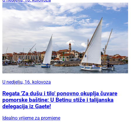
U nedjelju, 16. kolovoza
Regata 'Za dušu i tilo' ponovno okuplja čuvare
pomorske baštine: U Betinu stiže i talijanska
delegacija iz Gaete!
Idealno vrijeme za promjene