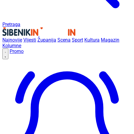
Pretraga
Najnovije
Vijesti
Županija
Scena
Sport
Kultura
Magazin
Kolumne
Promo