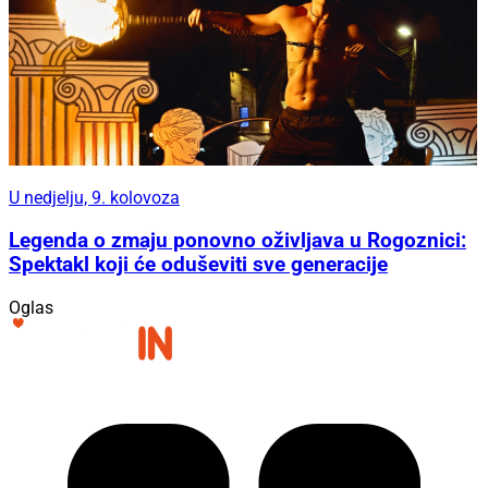
U nedjelju, 9. kolovoza
Legenda o zmaju ponovno oživljava u Rogoznici:
Spektakl koji će oduševiti sve generacije
Oglas