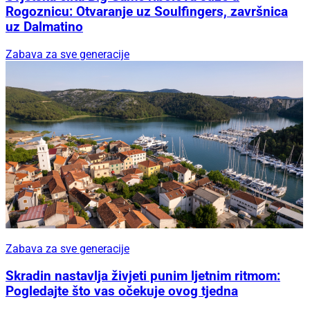
Rogoznicu: Otvaranje uz Soulfingers, završnica
uz Dalmatino
Zabava za sve generacije
Zabava za sve generacije
Skradin nastavlja živjeti punim ljetnim ritmom:
Pogledajte što vas očekuje ovog tjedna