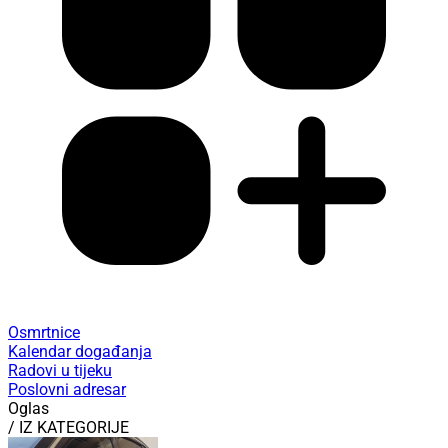
Osmrtnice
Kalendar događanja
Radovi u tijeku
Poslovni adresar
Oglas
/ IZ KATEGORIJE