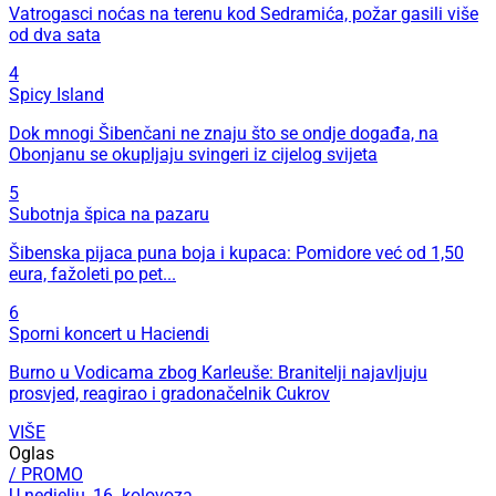
Vatrogasci noćas na terenu kod Sedramića, požar gasili više
od dva sata
4
Spicy Island
Dok mnogi Šibenčani ne znaju što se ondje događa, na
Obonjanu se okupljaju svingeri iz cijelog svijeta
5
Subotnja špica na pazaru
Šibenska pijaca puna boja i kupaca: Pomidore već od 1,50
eura, fažoleti po pet...
6
Sporni koncert u Haciendi
Burno u Vodicama zbog Karleuše: Branitelji najavljuju
prosvjed, reagirao i gradonačelnik Cukrov
VIŠE
Oglas
/ PROMO
U nedjelju, 16. kolovoza