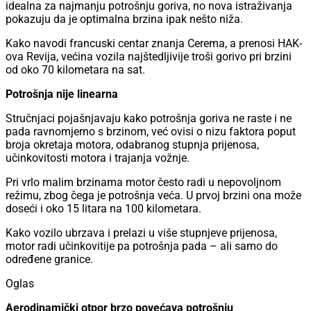
idealna za najmanju potrošnju goriva, no nova istraživanja
pokazuju da je optimalna brzina ipak nešto niža.
Kako navodi francuski centar znanja Cerema, a prenosi HAK-
ova Revija, većina vozila najštedljivije troši gorivo pri brzini
od oko 70 kilometara na sat.
Potrošnja nije linearna
Stručnjaci pojašnjavaju kako potrošnja goriva ne raste i ne
pada ravnomjerno s brzinom, već ovisi o nizu faktora poput
broja okretaja motora, odabranog stupnja prijenosa,
učinkovitosti motora i trajanja vožnje.
Pri vrlo malim brzinama motor često radi u nepovoljnom
režimu, zbog čega je potrošnja veća. U prvoj brzini ona može
doseći i oko 15 litara na 100 kilometara.
Kako vozilo ubrzava i prelazi u više stupnjeve prijenosa,
motor radi učinkovitije pa potrošnja pada – ali samo do
određene granice.
Oglas
Aerodinamički otpor brzo povećava potrošnju