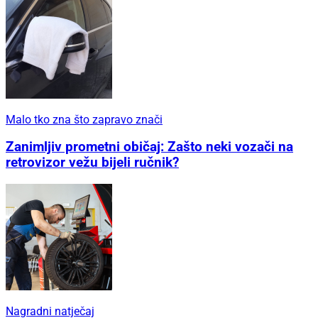
Malo tko zna što zapravo znači
Zanimljiv prometni običaj: Zašto neki vozači na
retrovizor vežu bijeli ručnik?
Nagradni natječaj