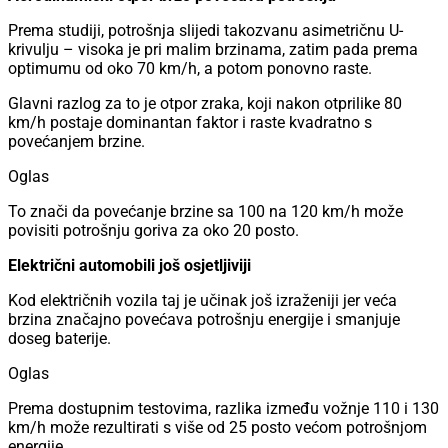
Prema studiji, potrošnja slijedi takozvanu asimetričnu U-
krivulju – visoka je pri malim brzinama, zatim pada prema
optimumu od oko 70 km/h, a potom ponovno raste.
Glavni razlog za to je otpor zraka, koji nakon otprilike 80
km/h postaje dominantan faktor i raste kvadratno s
povećanjem brzine.
Oglas
To znači da povećanje brzine sa 100 na 120 km/h može
povisiti potrošnju goriva za oko 20 posto.
Električni automobili još osjetljiviji
Kod električnih vozila taj je učinak još izraženiji jer veća
brzina značajno povećava potrošnju energije i smanjuje
doseg baterije.
Oglas
Prema dostupnim testovima, razlika između vožnje 110 i 130
km/h može rezultirati s više od 25 posto većom potrošnjom
energije.